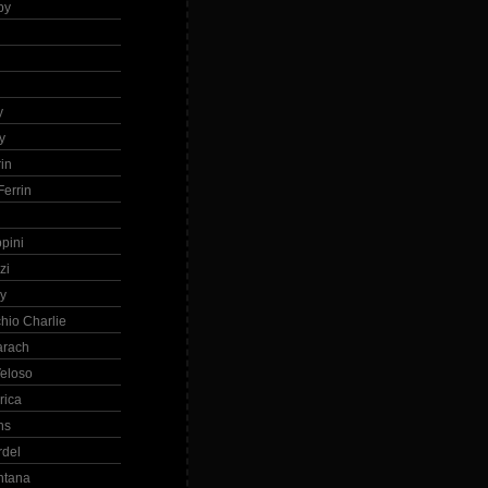
by
h
y
y
in
errin
ppini
zi
ry
hio Charlie
arach
eloso
rica
ns
rdel
ntana