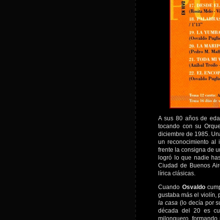
A sus 80 años de ed
tocando con su Orque
diciembre de 1985. Una
un reconocimiento al 
frente la consigna de
logró lo que nadie has
Ciudad de Buenos Aire
lírica clásicas.
Cuando
Osvaldo
cump
gustaba más el violín, 
la casa
(lo decía por 
década del 20 es 
milonguero, formando p