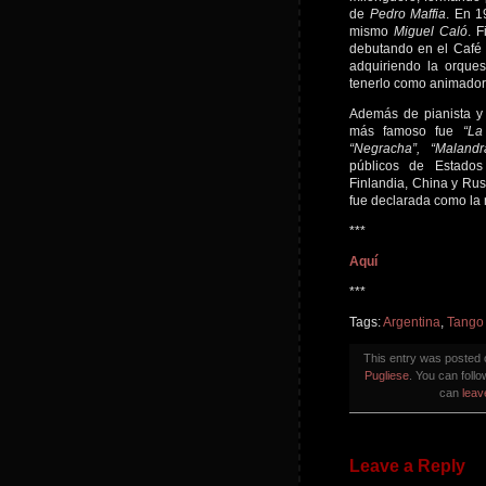
de
Pedro Maffia
. En 
mismo
Miguel Caló
. 
debutando en el Café E
adquiriendo la orques
tenerlo como animador 
Además de pianista y 
más famoso fue
“La
“Negracha”, “Malandr
públicos de Estados
Finlandia, China y Rus
fue declarada como la 
***
Aquí
***
Tags:
Argentina
,
Tango
This entry was posted
Pugliese
. You can foll
can
leav
Leave a Reply