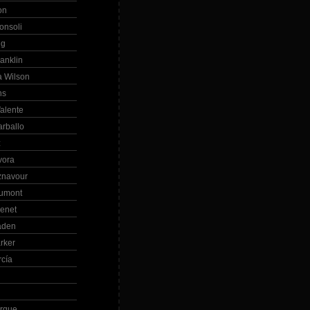
on
onsoli
ng
anklin
 Wilson
ns
alente
arballo
z
vora
znavour
Dumont
renet
aden
rker
rcía
rque