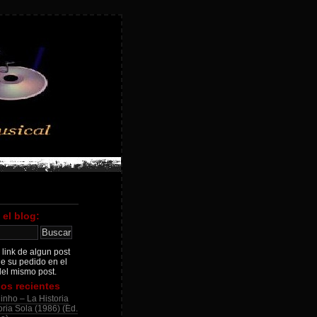
 el blog:
 link de algun post
je su pedido en el
el mismo post.
os recientes
inho – La Historia
ria Sola (1986) (Ed.