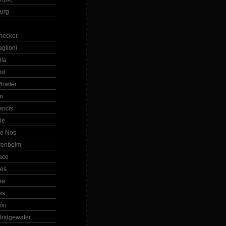
Burg
hecker
glioni
lla
rd
hatter
in
ancis
ie
de Nos
renboim
ace
les
ne
es
bón
ridgewater