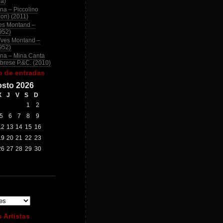
na)
na – Piccolino
ion) (2011)
es Montand –
952)
Yves Montand –
952)
na – Mina Canta
brese P.&C. (2010)
o de entradas
sto 2026
X
J
V
S
D
1
2
5
6
7
8
9
12
13
14
15
16
19
20
21
22
23
26
27
28
29
30
 Artistas