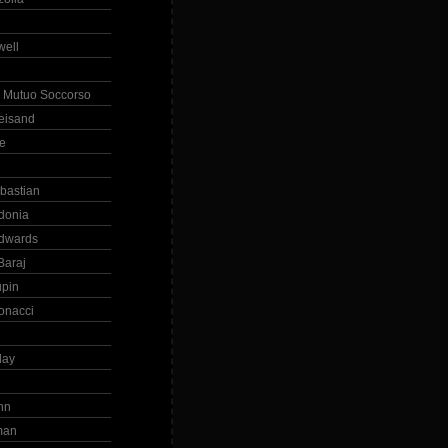
ell
 Mutuo Soccorso
reisand
te
ebastian
donia
dwards
Baraj
upin
onacci
day
hn
man