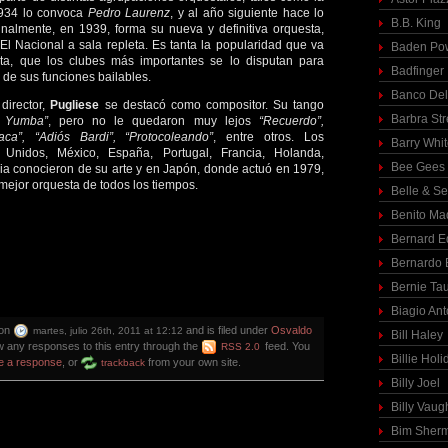
1934 lo convoca
Pedro Laurenz
, y al año siguiente hace lo
B.B. King
Finalmente, en 1939, forma su nueva y definitiva orquesta,
l Nacional a sala repleta. Es tanta la popularidad que va
Baden Pow
ta, que los clubes más importantes se lo disputan para
Badfinger
de sus funciones bailables.
Banco Del
director,
Pugliese
se destacó como compositor. Su tango
Barbra St
 Yumba”
, pero no le quedaron muy lejos
“Recuerdo”,
aca”, “Adiós Bardi”, “Protocoleando”
, entre otros. Los
Barry Whi
 Unidos, México, España, Portugal, Francia, Holanda,
Bee Gees
ia conocieron de su arte y en Japón, donde actuó en 1979,
mejor orquesta de todos los tiempos.
Belle & S
Benito Ma
Bernard E
Bernardo 
Bernie Ta
Biagio Ant
 on
and is filed under
Osvaldo
martes, julio 26th, 2011 at 12:12
Bill Haley
ow any responses to this entry through the
feed. You
RSS 2.0
Billie Holi
e a response
, or
from your own site.
trackback
Billy Joel
Billy Vaug
Bim Sher