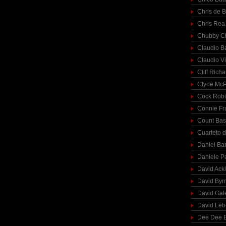
Chris de 
Chris Rea
Chubby C
Claudio Ba
Claudio Vi
Cliff Richa
Clyde McP
Cock Rob
Connie Fr
Count Bas
Cuarteto 
Daniel Ba
Daniele P
David Ack
David Byr
David Gat
David Le
Dee Dee B