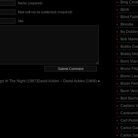
Bing Cros
Name (required)
Björk
Mail (will not be published) (required)
Blind Fait
Site
Blondie
Bo Diddle
Bob Marle
Bobby Dar
Bobby McF
Boris Vian
Bruno Fili
Bruno Lau
go In The Night (1987)
David Ackles – David Ackles (1968)
»
Bryan Fer
Buon Vecc
Burt Bach
Caetano V
Cantoamé
Carl Perki
Carlos Ga
Carlos Sa