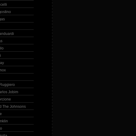
celli
gostino
gas
anduardi
as
ilo
i
ray
nox
 Ruggiero
arlos Jobim
orcione
d The Johnsons
re
nklin
so
zolla