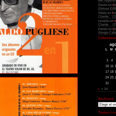
MH, Argenti
Daniel
en
Mi
(Deluxe Edit
Vitaliy
en
Yv
Chante… (1
osvaldo
en
Chante… (1
Daniel
en
Mi
Giorgio Cala
Calendari
ago
L
M
3
4
10
11
17
18
24
25
31
« Jul
Archivos
Archivos
Todos Los