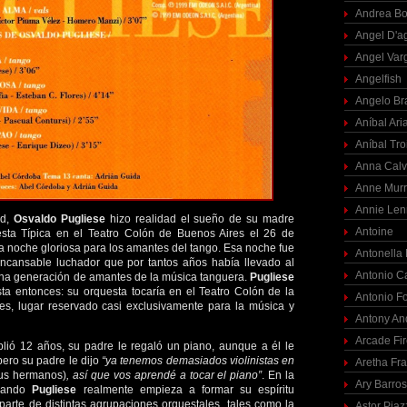
Andrea Bo
Angel D'a
Angel Var
Angelfish
Angelo Br
Aníbal Ari
Aníbal Tro
Anna Calv
Anne Mur
Annie Len
ad,
Osvaldo Pugliese
hizo realidad el sueño de su madre
Antoine
sta Típica en el Teatro Colón de Buenos Aires el 26 de
 noche gloriosa para los amantes del tango. Esa noche fue
Antonella
incansable luchador que por tantos años había llevado al
Antonio C
 una generación de amantes de la música tanguera.
Pugliese
ta entonces: su orquesta tocaría en el Teatro Colón de la
Antonio F
s, lugar reservado casi exclusivamente para la música y
Antony An
Arcade Fi
lió 12 años, su padre le regaló un piano, aunque a él le
pero su padre le dijo
“ya tenemos demasiados violinistas en
Aretha Fra
sus hermanos)
, así que vos aprendé a tocar el piano”
. En la
Ary Barro
cuando
Pugliese
realmente empieza a formar su espíritu
arte de distintas agrupaciones orquestales, tales como la
Astor Piaz