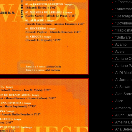
* Especial
*Aniversar
*Descarga
*Download
*Rapidsha
*Software
Adamo
Adele
Adriano C
Adriano P
Al Di Meo
Al Jarreau
Al Stewart
Alan Sorre
Alice
Almendra
Alunni Del
Amelita Ba
Ana Belén