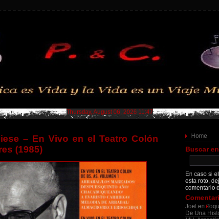
Thursday, August 06, 2026 11:47
Home
iese – En Vivo en el Teatro Colón
es (1985)
Buscar en
En caso si el
esta roto, de
comentario d
Comentari
Joel
en
Toqu
De Una Histo