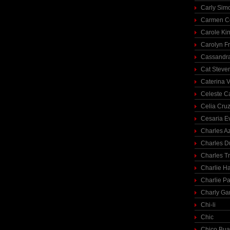
Carly Sim
Carmen C
Carole Ki
Carolyn Fr
Cassandra
Cat Steve
Caterina V
Celeste C
Celia Cru
Cesaria E
Charles A
Charles 
Charles T
Charlie H
Charlie Pa
Charly Ga
Chi-li
Chic
Chico Bua