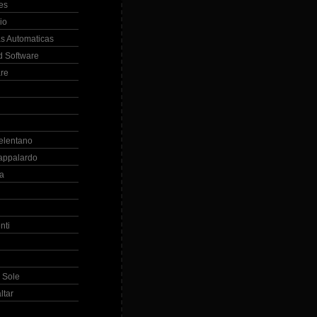
es
io
s Automaticas
 Software
re
elentano
appalardo
la
nti
 Sole
ltar