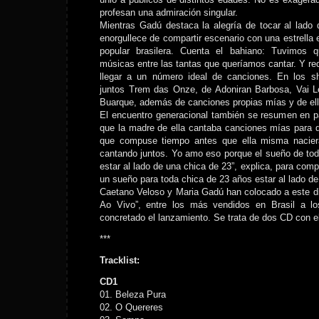
profesan una admiración singular.
Mientras Gadú destaca la alegría de tocar al lado
enorgullece de compartir escenario con una estrella
popular brasilera. Cuenta el bahiano: Tuvimos q
músicas entre las tantas que queríamos cantar. Y red
llegar a un número ideal de canciones. En los 
juntos Trem das Onze, de Adoniran Barbosa, Vai 
Buarque, además de canciones propias mías y de ell
El encuentro generacional también se resumen en p
que la madre de ella cantaba canciones mías para 
que compuse tiempo antes que ella misma nacie
cantando juntos. Yo amo eso porque el sueño de to
estar al lado de una chica de 23”, explica, para compl
un sueño para toda chica de 23 años estar al lado d
Caetano Veloso y Maria Gadú han colocado a este d
Ao Vivo”, entre los más vendidos en Brasil a l
concretado el lanzamiento. Se trata de dos CD con el 
***
Tracklist:
CD1
01. Beleza Pura
02. O Quereres