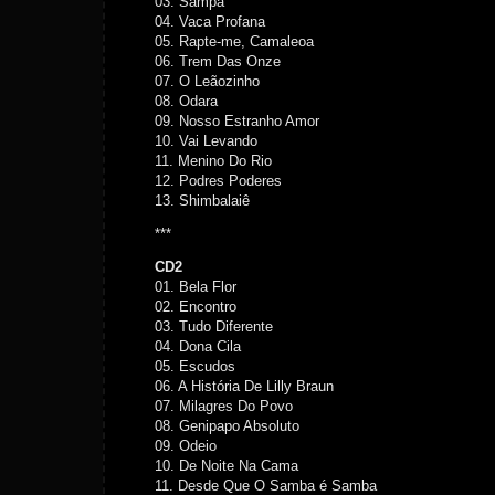
03. Sampa
04. Vaca Profana
05. Rapte-me, Camaleoa
06. Trem Das Onze
07. O Leãozinho
08. Odara
09. Nosso Estranho Amor
10. Vai Levando
11. Menino Do Rio
12. Podres Poderes
13. Shimbalaiê
***
CD2
01. Bela Flor
02. Encontro
03. Tudo Diferente
04. Dona Cila
05. Escudos
06. A História De Lilly Braun
07. Milagres Do Povo
08. Genipapo Absoluto
09. Odeio
10. De Noite Na Cama
11. Desde Que O Samba é Samba