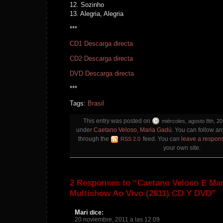
12. Sozinho
13. Alegria, Alegria
***
CD1 Descarga directa
CD2 Descarga directa
DVD Descarga directa
***
Tags:
Brasil
This entry was posted on
miércoles, agosto 8th, 20
under
Caetano Veloso
,
Maria Gadú
. You can follow an
through the
feed. You can
leave a respon
RSS 2.0
your own site.
2 Responses to “Caetano Veloso E Mar
Multishow Ao Vivo (2011) CD Y DVD”
Mari
dice:
20 noviembre, 2011 a las 12:09