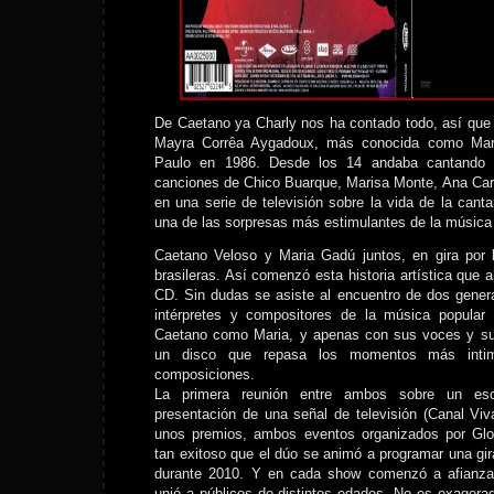
De Caetano ya Charly nos ha contado todo, así qu
Mayra Corrêa Aygadoux, más conocida como Mar
Paulo en 1986. Desde los 14 andaba cantando e
canciones de Chico Buarque, Marisa Monte, Ana Caro
en una serie de televisión sobre la vida de la can
una de las sorpresas más estimulantes de la música 
Caetano Veloso y Maria Gadú juntos, en gira por l
brasileras. Así comenzó esta historia artística que 
CD. Sin dudas se asiste al encuentro de dos gener
intérpretes y compositores de la música popular 
Caetano como Maria, y apenas con sus voces y sus
un disco que repasa los momentos más intim
composiciones.
La primera reunión entre ambos sobre un esc
presentación de una señal de televisión (Canal Vi
unos premios, ambos eventos organizados por Glo
tan exitoso que el dúo se animó a programar una gira
durante 2010. Y en cada show comenzó a afianza
unió a públicos de distintos edades. No es exager