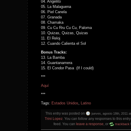
04. Angelito
05. La Malaguena
06. Piel Canela
07. Granada
08. Chamaka
09. Cu Cu Rru Cu Cu, Paloma
10. Quizas, Quizas, Quizas
11. El Reloj
12. Cuando Calienta el Sol
Bonus Tracks:
13. La Bamba
14. Guantanamera
15. El Condor Pasa (If I could)
***
Aquí
***
Tags:
Estados Unidos
,
Latino
This entry was posted on
jueves, agosto 18th, 2011 a
Trini Lopez
. You can follow any responses to this entr
feed. You can
leave a response
, or
trackback