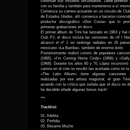
continuar sus estudios secundarios. Debe ponerse a
con su familia y también para mantenerse a sí mism
Comienza su carrera actuando en un circuito de Clu
de Estados Unidos, allí comienza a hacerse conocido
productor discográfico «Don Costa» que lo pr
primeras grabaciones en disco.
El primer álbum de Trini fue lanzado en 1963 y fue r
Club PJ; el disco incluía las versiones de «If I 
alcanzó el nº 1 en rankings radiales en 25 paises
mexicano «La Bamba», también de enorme éxito.
Posteriormente realizó covers de populares canc
(1965), «I’m Coming Home Cindy» (1966) y «Sall
(1968). Durante los años 60 y 70, López incursionó 
carrera en el cine no resultó tan acertada como en l
«The Latin Album» tiene algunas canciones r
realizadas por ese artista magistral, el gran Tri
acuerdo con la crítica que señala que el disco es 
he decidido añadir algunas bonus track!
***
Tracklist:
01. Adelita
02. Perfidia
03. Bésame Mucho