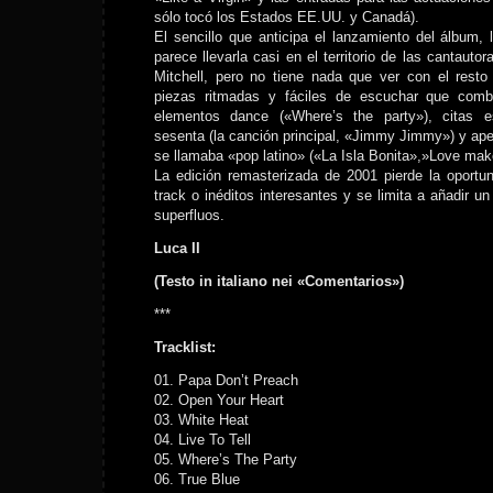
sólo tocó los Estados EE.UU. y Canadá).
El sencillo que anticipa el lanzamiento del álbum, l
parece llevarla casi en el territorio de las cantauto
Mitchell, pero no tiene nada que ver con el resto
piezas ritmadas y fáciles de escuchar que combi
elementos dance («Where’s the party»), citas e
sesenta (la canción principal, «Jimmy Jimmy») y aper
se llamaba «pop latino» («La Isla Bonita»,»Love mak
La edición remasterizada de 2001 pierde la oportu
track o inéditos interesantes y se limita a añadir u
superfluos.
Luca II
(Testo in italiano nei «Comentarios»)
***
Tracklist:
01. Papa Don’t Preach
02. Open Your Heart
03. White Heat
04. Live To Tell
05. Where’s The Party
06. True Blue