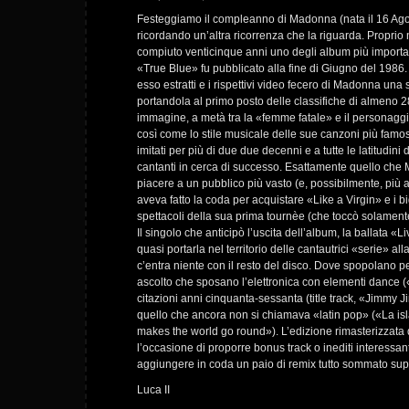
Festeggiamo il compleanno di Madonna (nata il 16 Ago
ricordando un’altra ricorrenza che la riguarda. Proprio n
compiuto venticinque anni uno degli album più importan
«True Blue» fu pubblicato alla fine di Giugno del 1986. 
esso estratti e i rispettivi video fecero di Madonna una s
portandola al primo posto delle classifiche di almeno 2
immagine, a metà tra la «femme fatale» e il personagg
così come lo stile musicale delle sue canzoni più famos
imitati per più di due due decenni e a tutte le latitudini
cantanti in cerca di successo. Esattamente quello ch
piacere a un pubblico più vasto (e, possibilmente, più a
aveva fatto la coda per acquistare «Like a Virgin» e i big
spettacoli della sua prima tournèe (che toccò solamente
Il singolo che anticipò l’uscita dell’album, la ballata «L
quasi portarla nel territorio delle cantautrici «serie» al
c’entra niente con il resto del disco. Dove spopolano pez
ascolto che sposano l’elettronica con elementi dance (
citazioni anni cinquanta-sessanta (title track, «Jimmy 
quello che ancora non si chiamava «latin pop» («La is
makes the world go round»). L’edizione rimasterizzat
l’occasione di proporre bonus track o inediti interessanti
aggiungere in coda un paio di remix tutto sommato supe
Luca II