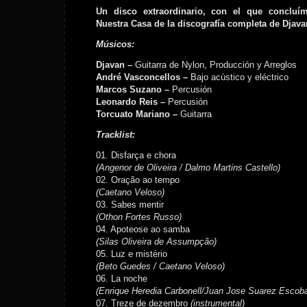
Un disco extraordinario, con el que concluí
Nuestra Casa de la discografía completa de Djava
Músicos:
Djavan –
Guitarra de Nylon, Producción y Arreglos
André Vasconcellos –
Bajo acústico y eléctrico
Marcos Suzano –
Percusión
Leonardo Reis –
Percusión
Torcuato Mariano –
Guitarra
Tracklist:
01. Disfarça e chora
(Angenor de Oliveira / Dalmo Martins Castello)
02. Oração ao tempo
(Caetano Veloso)
03. Sabes mentir
(Othon Fortes Russo)
04. Apoteose ao samba
(Silas Oliveira de Assumpção)
05. Luz e mistério
(Beto Guedes / Caetano Veloso)
06. La noche
(Enrique Heredia Carbonell/Juan Jose Suarez Escoba
07. Treze de dezembro
(instrumental)