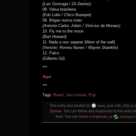
(Luiz Gonzaga / Zé Dantas)
08. Valsa brasileira
(Edu Lobo / Chico Buarque)
09. Brigas nunca mais
(Antonio Carlos Jobim / Vinícius de Moraes)
10. Fly me to the moon
(Bart Howard)
11. Nada a nos separar (West of the wall)
(Versión: Romeu Nunes / Wayne Shanklin)
12. Palco
(Gilberto Gil)
***
Aquí
***
Tags:
Brasil
,
Jazz-fusion
,
Pop
This entry was posted on
lunes, junio 13th, 2011 at 
Djavan
. You can follow any responses to this entry 
feed. You can
leave a response
, or
trackback