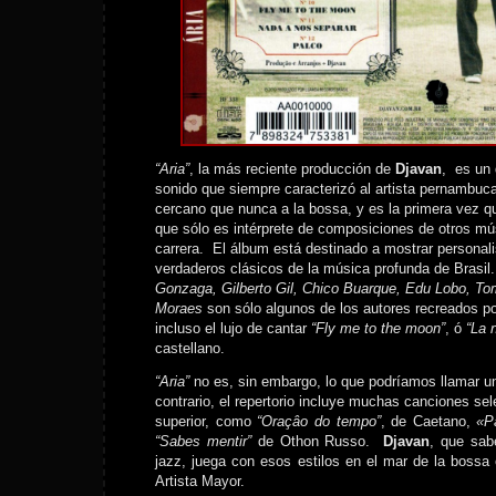
“Aria”
, la más reciente producción de
Djavan
, es un 
sonido que siempre caracterizó al artista pernambu
cercano que nunca a la bossa, y es la primera vez qu
que sólo es intérprete de composiciones de otros m
carrera. El álbum está destinado a mostrar personal
verdaderos clásicos de la música profunda de Brasi
Gonzaga, Gilberto Gil, Chico Buarque, Edu Lobo, To
Moraes
son sólo algunos de los autores recreados p
incluso el lujo de cantar
“Fly me to the moon”
, ó
“La 
castellano.
“Aria”
no es, sin embargo, lo que podríamos llamar 
contrario, el repertorio incluye muchas canciones se
superior, como
“Oraçâo do tempo”
, de Caetano,
«P
“Sabes mentir”
de Othon Russo.
Djavan
, que sa
jazz, juega con esos estilos en el mar de la bossa
Artista Mayor.