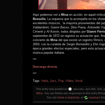
Aquí podemos ver a
Mina
en acción, en aquel mític
Bussolla
. La orquesta que la acompaña en los shows
excelentes músicos, la mayoría provenientes del ja
Valdambrini, Gianni Basso, Dino Piana, Antonello Va
Cimenti y Al Korvin
, todos dirigidos por
Gianni Ferri
septiembre de 1972 se registra su actuación que, fin
concierto de
Mina
del que existe un registro fílmico
2003, con la curatela de
Sergio Bernardini y Elio Gig
época grandes efectos especiales, pero esta actuació
música popular italiana.
***
Descarga directa
***
Tags:
Italia
,
Jazz
,
Pop
,
Video
,
Vocal
This entry was posted on
miércoles, abril 28th, 2021 a
Mina
. You can follow any responses to this entry thro
You can
leave a response
, or
fro
trackback