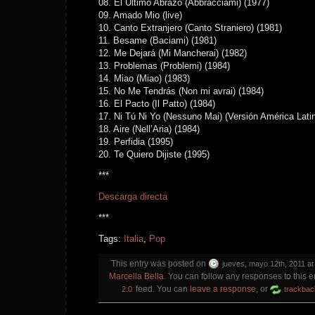
08. El Ultimo Abrazo (Abbracciami) (1977)
09. Amado Mio (live)
10. Canto Extranjero (Canto Straniero) (1981)
11. Besame (Baciami) (1981)
12. Me Dejará (Mi Mancherai) (1982)
13. Problemas (Problemi) (1984)
14. Miao (Miao) (1983)
15. No Me Tendrás (Non mi avrai) (1984)
16. El Pacto (Il Patto) (1984)
17. Ni Tú Ni Yo (Nessuno Mai) (Versión América Lati
18. Aire (Nell’Aria) (1984)
19. Perfidia (1995)
20. Te Quiero Dijiste (1995)
***
Descarga directa
***
Tags:
Italia
,
Pop
This entry was posted on
jueves, mayo 12th, 2011 at
Marcella Bella
. You can follow any responses to this e
feed. You can
leave a response
, or
2.0
trackbac