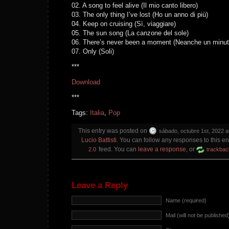
02. A song to feel alive (Il mio canto libero)
03. The only thing I’ve lost (Ho un anno di più)
04. Keep on cruising (Sì, viaggiare)
05. The sun song (La canzone del sole)
06. There’s never been a moment (Neanche un minut
07. Only (Soli)
***
Download
***
Tags:
Italia
,
Pop
This entry was posted on
sábado, octubre 1st, 2022 a
Lucio Battisti
. You can follow any responses to this e
feed. You can
leave a response
, or
2.0
trackbac
Leave a Reply
Name (required)
Mail (will not be published