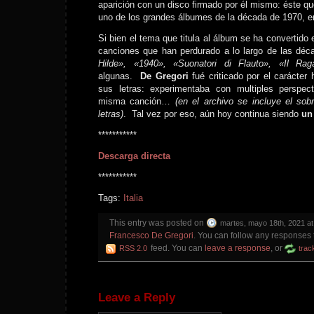
aparición con un disco firmado por él mismo: éste q
uno de los grandes álbumes de la década de 1970, e
Si bien el tema que titula al álbum se ha convertido 
canciones que han perdurado a lo largo de las dé
Hilde», «1940», «Suonatori di Flauto», «Il Rag
algunas.
De Gregori
fué criticado por el carácter
sus letras: experimentaba con multiples perspec
misma canción…
(en el archivo se incluye el sob
letras)
. Tal vez por eso, aún hoy continua siendo
un
***********
Descarga directa
***********
Tags:
Italia
This entry was posted on
martes, mayo 18th, 2021 at
Francesco De Gregori
. You can follow any responses t
feed. You can
leave a response
, or
RSS 2.0
trac
Leave a Reply