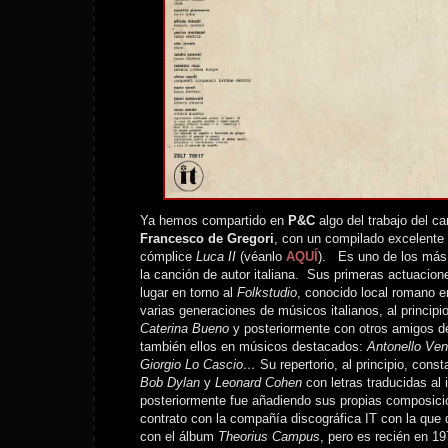
Ya hemos compartido en
P&C
algo del trabajo del ca
Francesco de Gregori
, con un compilado excelente 
cómplice
Luca II
(véanlo
AQUÍ
). Es uno de los más
la canción de autor italiana. Sus primeras actuacion
lugar en torno al
Folkstudio
, conocido local romano e
varias generaciones de músicos italianos, al principi
Caterina Bueno
y posteriormente con otros amigos de
también ellos en músicos destacados:
Antonello Ven
Giorgio Lo Cascio…
Su repertorio, al principio, cons
Bob Dylan
y
Leonard Cohen
con letras traducidas al i
posteriormente fue añadiendo sus propias composic
contrato con la compañía discográfica IT con la que 
con el álbum
Theorius Campus
, pero es recién en 1