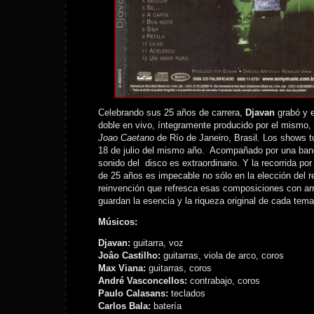
Celebrando sus 25 años de carrera,
Djavan
grabó y 
doble en vivo, íntegramente producido por el mismo,
Joao Caetano
de Río de Janeiro, Brasil. Los shows tu
18 de julio del mismo año. Acompañado por una band
sonido del disco es extraordinario. Y la recorrida p
de 25 años es impecable no sólo en la elección del re
reinvención que refresca esas composiciones con arr
guardan la esencia y la riqueza original de cada tema
Músicos:
Djavan:
guitarra, voz
Joâo Castilho:
guitarras, viola de arco, coros
Max Viana:
guitarras, coros
André Vasconcellos:
contrabajo, coros
Paulo Calasans:
teclados
Carlos Bala:
batería