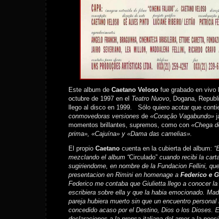
Este album de
Caetano Veloso
fue grabado en vivo 
octubre de 1997 en el
Teatro Nuovo
, Dogana, Republ
llego al disco en 1999. Sólo quiero acotar que cont
conmovedoras versiones
de
«Coraçâo Vagabundo»
momentos brillantes, supremos, como con
«Chega d
prima», «Cajuína» y «Dama das camelias».
El propio
Caetano
cuenta en la cubierta del album:
“
mezclando el album “
Circulado”
cuando recibi la cart
sugiriendome, en nombre de la Fundacion Fellini, qu
presentacion en Rimini en homenage a
Federico e Gi
Federico me contaba que Giulietta llego a conocer l
escribiera sobre ella y que la habia emocionado. Ma
pareja hubiera muerto sin que un encuentro personal
concedido acaso por el Destino, Dios o los Dioses. E
declaraciones a la prensa italiana del amor a la poesi