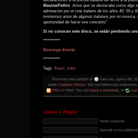
Masina/Fellini
. Amor que se destacaba como algo e
admiracion por el cine italiano de los años 40, 50 y 6
misterioso amor de algunos italianos por mi musica, 
oportunidad de hacer ese concierto”.
Si no conocen este disco, se están perdiendo una
***********
Descarga directa
***********
Tags:
Brasil
,
Italia
This entry was posted on
miércoles, agosto 8th, 20
under
Caetano Veloso
. You can follow any responses t
feed. You can
leave a response
, or
RSS 2.0
trac
Leave a Reply
Name (required)
Mail (will not be published