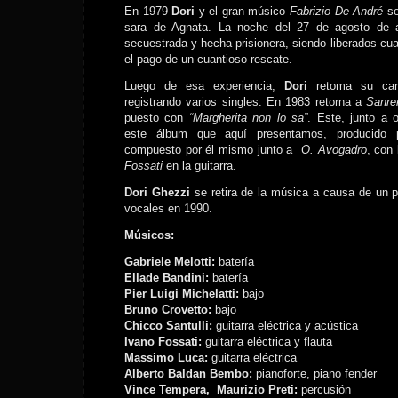
En 1979
Dori
y el gran músico
Fabrizio De André
se
sara de Agnata. La noche del 27 de agosto de a
secuestrada y hecha prisionera, siendo liberados cu
el pago de un cuantioso rescate.
Luego de esa experiencia,
Dori
retoma su car
registrando varios singles. En 1983 retorna a
Sanr
puesto con
“Margherita non lo sa”
. Este, junto a 
este álbum que aquí presentamos, producido
compuesto por él mismo junto a
O. Avogadro
, con 
Fossati
en la guitarra.
Dori Ghezzi
se retira de la música a causa de un 
vocales en 1990.
Músicos:
Gabriele Melotti:
batería
Ellade Bandini:
batería
Pier Luigi Michelatti:
bajo
Bruno Crovetto:
bajo
Chicco Santulli:
guitarra eléctrica y acústica
Ivano Fossati:
guitarra eléctrica y flauta
Massimo Luca:
guitarra eléctrica
Alberto Baldan Bembo:
pianoforte, piano fender
Vince Tempera, Maurizio Preti:
percusión