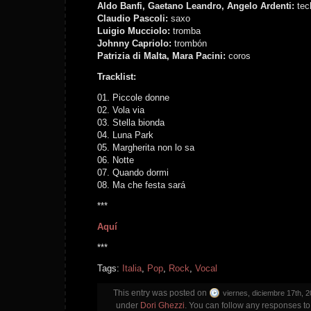
Aldo Banfi, Gaetano Leandro, Angelo Ardenti:
tec
Claudio Pascoli:
saxo
Luigio Mucciolo:
tromba
Johnny Capriolo:
trombón
Patrizia di Malta, Mara Pacini:
coros
Tracklist:
01. Piccole donne
02. Vola via
03. Stella bionda
04. Luna Park
05. Margherita non lo sa
06. Notte
07. Quando dormi
08. Ma che festa sará
***
Aquí
***
Tags:
Italia
,
Pop
,
Rock
,
Vocal
This entry was posted on
viernes, diciembre 17th, 2
under
Dori Ghezzi
. You can follow any responses to 