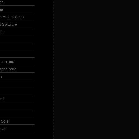
es
io
s Automaticas
 Software
re
elentano
appalardo
la
nti
 Sole
ltar