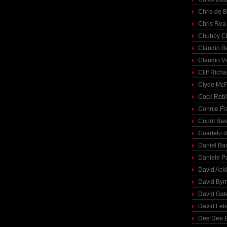
Chris de 
Chris Rea
Chubby C
Claudio Ba
Claudio Vi
Cliff Richa
Clyde McP
Cock Rob
Connie Fr
Count Bas
Cuarteto 
Daniel Ba
Daniele P
David Ack
David Byr
David Gat
David Le
Dee Dee B