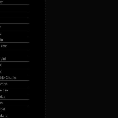
by
h
y
y
in
errin
ppini
zi
ry
hio Charlie
arach
eloso
rica
ns
rdel
ntana