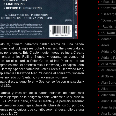
* Especial
*Aniversar
*Descarga
*Download
*Rapidsha
*Software
Adamo
 album, primero debemos hablar acerca de una banda
Adele
blues, y el rock ingleses, John Mayall and the Bluesbrakers.
Adriano C
n, por ejemplo, Eric Clapton, quien luego se fue a Cream,
e entrar a los Rolling Stones, y durante un tiempo, el
Adriano P
n fue el guitarrista Peter Green; al irse Peter, no se fue
Al Di Meo
tegrantes mas: el baterista Mick Fleetwood, y el bajista John
s Jeremy Spencer, formaron Peter Green’s Fleetwood Mac,
Al Jarreau
mplemente Fleetwood Mac. Ya desde el comienzo, tuvieron
Al Stewart
ue versionado por Santana, «Black magic woman».
uatro discos, luego Jeremy Spencer se fue con una secta, y
Alan Sorre
 el LSD.
Alice
itarrista y vocalista de la banda británica de blues rock
Almendra
laro ejemplo de la peligrosa doble vertiente que supuso la
 LSD. Por una parte, abrió su mente y le permitió madurar
Alunni Del
encumbran como figura clave del blues de los 60, por otra,
Amelita Ba
lemas psicológicos que contribuyeron al desarrollo de una
os de los 70.
Ana Belén