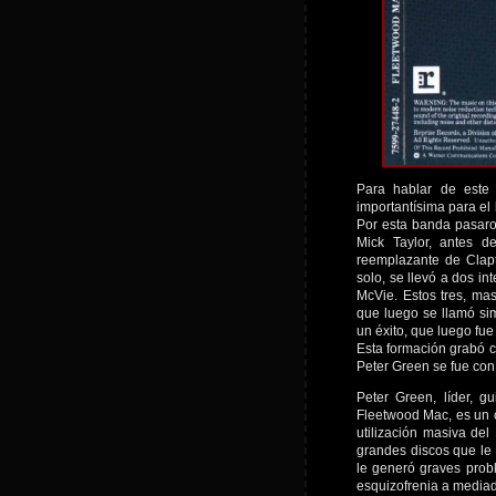
Para hablar de este
importantísima para el 
Por esta banda pasaro
Mick Taylor, antes d
reemplazante de Clapto
solo, se llevó a dos in
McVie. Estos tres, ma
que luego se llamó si
un éxito, que luego f
Esta formación grabó c
Peter Green se fue con
Peter Green, líder, gu
Fleetwood Mac, es un c
utilización masiva del
grandes discos que le 
le generó graves prob
esquizofrenia a mediad