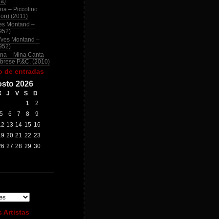
na)
na – Piccolino
ion) (2011)
es Montand –
952)
Yves Montand –
952)
na – Mina Canta
brese P.&C. (2010)
o de entradas
sto 2026
X
J
V
S
D
1
2
5
6
7
8
9
12
13
14
15
16
19
20
21
22
23
26
27
28
29
30
 Artistas