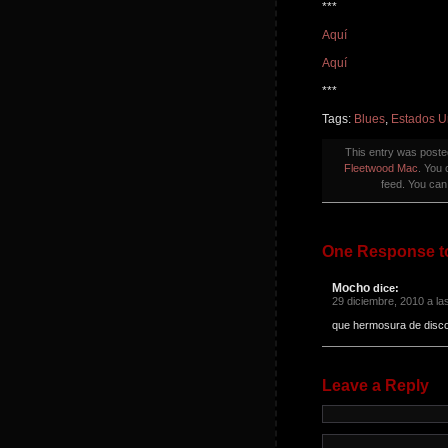
***
Aquí
Aquí
***
Tags:
Blues
,
Estados U
This entry was post
Fleetwood Mac
. You 
feed. You ca
One Response to
Mocho
dice:
29 diciembre, 2010 a la
que hermosura de disco 
Leave a Reply