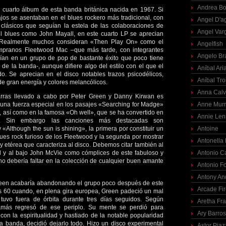
Andrea Bo
 cuarto álbum de esta banda británica nacida en 1967. Si
ajos se asentaban en el blues rockero más tradicional, con
Angel D'a
clásicos que seguían la estela de las colaboraciones de
Angel Var
 blues como John Mayall, en este cuarto LP se aprecian
. Realmente muchos consideran «Then Play On» como el
Angelfish
empranos Fleetwood Mac –que más tarde, con integrantes
Angelo Br
irían en un grupo de pop de bastante éxito que poco tiene
s de la banda-, aunque difiere algo del estilo con el que el
Aníbal Ari
do. Se aprecian en el disco notables trazos psicodélicos,
Aníbal Tro
de gran energía y colores melancólicos.
Anna Calv
tarras llevado a cabo por Peter Green y Danny Kirwan es
a una fuerza especial en los pasajes «Searching for Madge»
Anne Mur
, así como en la famosa «Oh well», que se ha convertido en
Annie Len
co. Sin embargo las canciones más destacadas son
«Although the sun is shining», la primera por constituir un
Antoine
lues rock furioso de los Fleetwood y la segunda por mostrar
Antonella
 y etérea que caracteriza al disco. Debemos citar también al
d y al bajo John McVie como cómplices de este fabuloso y
Antonio C
o debería faltar en la colección de cualquier buen amante
Antonio F
Antony An
een acabaría abandonando el grupo poco después de este
Arcade Fi
os 60 cuando, en plena gira europea, Green padeció un mal
tuvo fuera de órbita durante tres días seguidos. Según
Aretha Fra
amás regresó de ese periplo. Su mente se perdió para
Ary Barro
on la espiritualidad y hastiado de la notable popularidad
a banda, decidió dejarlo todo. Hizo un disco experimental
Astor Piaz