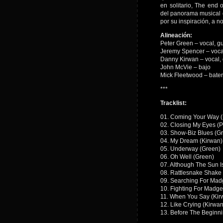
en solitario, The end
del panorama musical 
por su inspiración, a n
Alineación:
Peter Green – vocal, gu
Jeremy Spencer – vocal,
Danny Kirwan – vocal, 
John McVie – bajo
Mick Fleetwood – bater
***
Tracklist:
01. Coming Your Way 
02. Closing My Eyes (P
03. Show-Biz Blues (G
04. My Dream (Kirwan)
05. Underway (Green)
06. Oh Well (Green)
07. Although The Sun I
08. Rattlesnake Shake
09. Searching For Mad
10. Fighting For Madge
11. When You Say (Kir
12. Like Crying (Kirwan
13. Before The Beginn