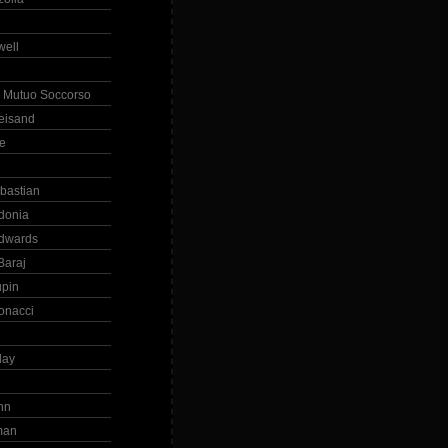
ell
 Mutuo Soccorso
reisand
te
ebastian
donia
dwards
Baraj
upin
onacci
day
hn
man