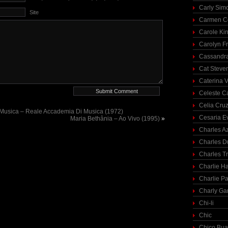
Carly Sim
Site
Carmen C
Carole Ki
Carolyn Fr
Cassandra
Cat Steve
Caterina V
Celeste C
Celia Cru
Musica – Reale Accademia Di Musica (1972)
Cesaria E
Maria Bethânia – Ao Vivo (1995)
»
Charles A
Charles 
Charles T
Charlie H
Charlie Pa
Charly Ga
Chi-li
Chic
Chico Bua