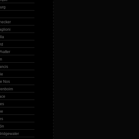
Burg
hecker
glioni
lla
rd
hatter
in
ancis
ie
de Nos
renboim
ace
les
ne
es
bón
ridgewater