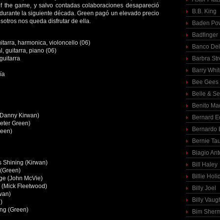
 of the game, y salvo contadas colaboraciones desapareció
B.B. King
durante la siguiente década. Green pagó un elevado precio
osotros nos queda disfrutar de ella.
Baden Pow
Badfinger
itarra, harmonica, violoncello (06)
Banco Del
 guitarra, piano (06)
guitarra
Barbra St
Barry Whi
ía
Bee Gees
Belle & S
Benito Ma
(Danny Kirwan)
Bernard E
eter Green)
Bernardo 
reen)
Bernie Ta
Biagio Ant
s Shining (Kirwan)
Bill Haley
 (Green)
Billie Holi
ge (John McVie)
 (Mick Fleetwood)
Billy Joel
wan)
Billy Vaug
)
ing (Green)
Bim Sher