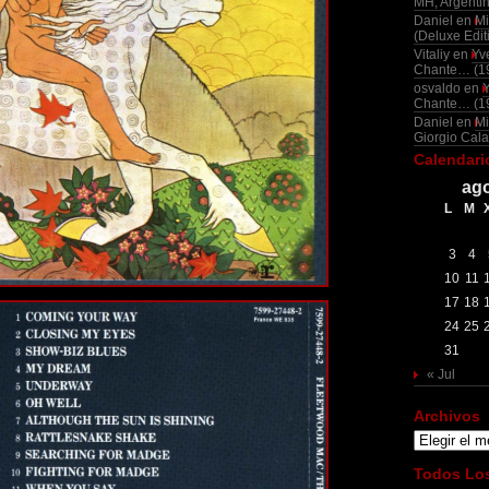
MH, Argenti
Daniel
en
Mi
(Deluxe Edit
Vitaliy
en
Yv
Chante… (1
osvaldo
en
Chante… (1
Daniel
en
Mi
Giorgio Cala
Calendari
ago
L
M
3
4
10
11
17
18
24
25
31
« Jul
Archivos
Archivos
Todos Los