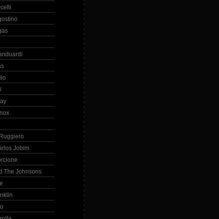
celli
gostino
gas
anduardi
as
ilo
i
ray
nox
 Ruggiero
arlos Jobim
orcione
d The Johnsons
re
nklin
so
zolla