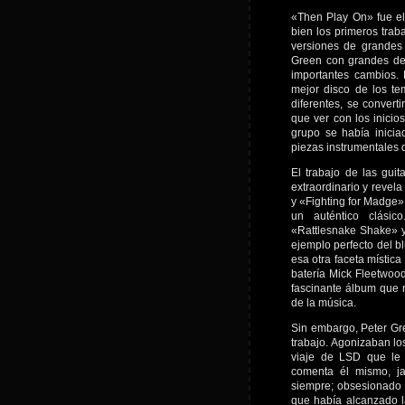
«Then Play On» fue el
bien los primeros trab
versiones de grandes 
Green con grandes del
importantes cambios
mejor disco de los t
diferentes, se convert
que ver con los inicio
grupo se había inicia
piezas instrumentales 
El trabajo de las gui
extraordinario y revel
y «Fighting for Madge»
un auténtico clási
«Rattlesnake Shake» y 
ejemplo perfecto del b
esa otra faceta mística
batería Mick Fleetwoo
fascinante álbum que n
de la música.
Sin embargo, Peter Gr
trabajo. Agonizaban l
viaje de LSD que le 
comenta él mismo, j
siempre; obsesionado c
que había alcanzado l