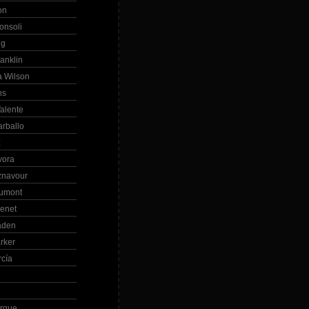
on
onsoli
ng
anklin
 Wilson
ns
alente
arballo
z
vora
znavour
Dumont
renet
aden
rker
rcía
rque