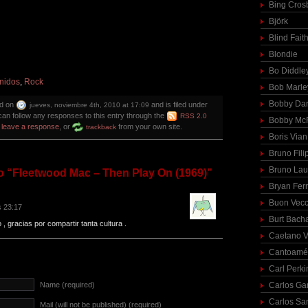
Bing Cros
Björk
Blind Fait
Blondie
Bo Diddle
nidos
,
Rock
Bob Marle
Bobby Dar
ed on
and is filed under
jueves, noviembre 4th, 2010 at 17:09
can follow any responses to this entry through the
RSS 2.0
Bobby McF
n
leave a response
, or
from your own site.
trackback
Boris Vian
Bruno Fili
Bruno Lau
 “Fleetwood Mac – Then Play On (1969)”
Bryan Fer
Buon Vecc
s 23:17
Burt Bach
, gracias por compartir tanta cultura .
Caetano V
Cantoamé
Carl Perki
Name (required)
Carlos Ga
Carlos Sa
Mail (will not be published) (required)