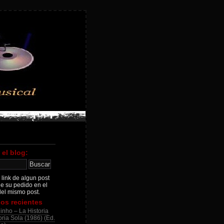
 el blog:
 link de algun post
je su pedido en el
el mismo post.
os recientes
inho – La Historia
ria Sola (1986) (Ed.