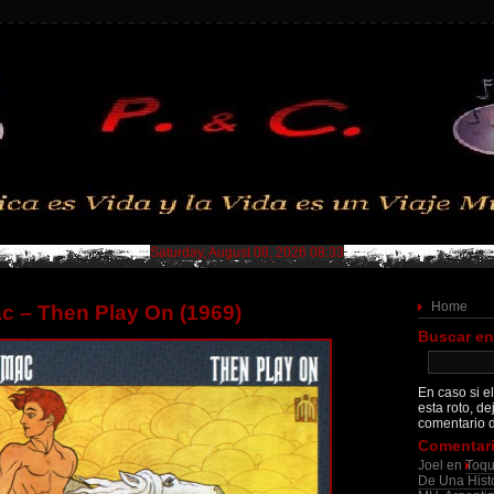
Saturday, August 08, 2026 08:33
Home
c – Then Play On (1969)
Buscar en
En caso si el
esta roto, de
comentario d
Comentari
Joel
en
Toqu
De Una Histo