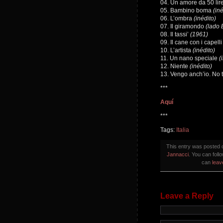
04. Un amore da 50 lir
05. Bambino boma
(iné
06. L’ombra
(inédito)
07. Il giramondo
(lado 
08. Il tassi’
(1961)
09. Il cane con i capell
10. L’artista
(inédito)
11. Un nano speciale
(
12. Niente
(inédito)
13. Vengo anch’io. No 
***
Aquí
***
Tags:
Italia
This entry was posted
Jannacci
. You can foll
can
leav
Leave a Reply