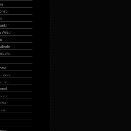
on
onsoli
ng
anklin
 Wilson
ns
alente
arballo
z
vora
znavour
Dumont
renet
aden
rker
rcía
rque