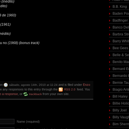
e
(inédito)
dito)
B.B. King
Baden Pow
B de 1960)
Badfinger
i
(1961)
Banco Del
inédito)
Barbra St
Barry Whi
tu no
(1968) (bonus track)
Bee Gees
Belle & S
Benito Ma
Bernard E
Bernardo 
Bernie Ta
 on
and is filed under
Enzo
sábado, agosto 14th, 2010 at 11:24
ow any responses to this entry through the
feed. You
Biagio Ant
RSS 2.0
e a response
, or
from your own site.
trackback
Bill Haley
Billie Holi
Billy Joel
Billy Vaug
Name (required)
Bim Sher