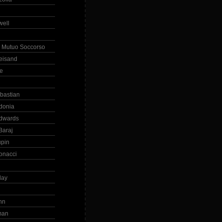
ell
 Mutuo Soccorso
reisand
te
ebastian
donia
dwards
Baraj
upin
onacci
day
hn
man