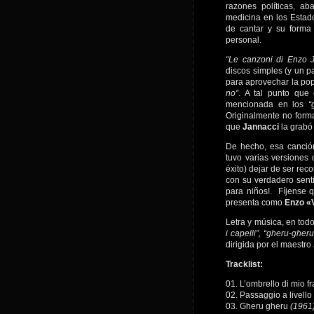
razones políticas, a
medicina en los Estado
de cantar y su forma
personal.
“Le canzoni di Enzo 
discos simples (y un p
para aprovechar la po
no”
. A tal punto que 
mencionada en los
“
Originalmente no forma
que
Jannacci
la grabó
De hecho, esa canción
tuvo varias versiones 
éxito) dejar de ser rec
con su verdadero senti
para niños!. Fíjense q
presenta como
Enzo «V
Letra y música, en tod
i capelli”, “gheru-ghe
dirigida por el maestro
Tracklist:
01. L’ombrello di mio fr
02. Passaggio a livello
03. Gheru gheru
(1961