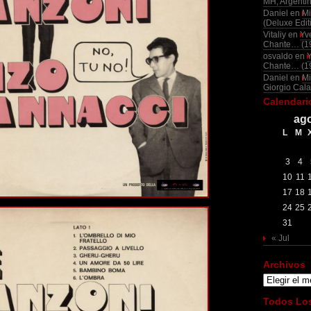
MH, Argenti
Daniel
en
Mi
(Deluxe Edit
Vitaliy
en
Yv
Chante… (1
osvaldo
en
Chante… (1
Daniel
en
Mi
Giorgio Cala
Calendari
ago
L
M
3
4
10
11
17
18
24
25
31
« Jul
Archivos
Archivos
Todos Los