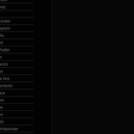
Burg
hecker
glioni
lla
rd
hatter
in
ancis
ie
de Nos
renboim
ace
les
ne
es
bón
ridgewater