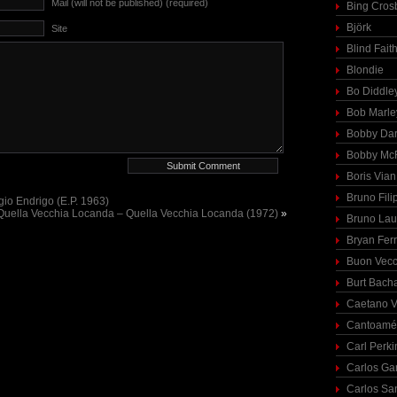
Mail (will not be published) (required)
Bing Cros
Björk
Site
Blind Fait
Blondie
Bo Diddle
Bob Marle
Bobby Dar
Bobby McF
Boris Vian
Bruno Fili
gio Endrigo (E.P. 1963)
Quella Vecchia Locanda – Quella Vecchia Locanda (1972)
»
Bruno Lau
Bryan Fer
Buon Vecc
Burt Bach
Caetano V
Cantoamé
Carl Perki
Carlos Ga
Carlos Sa