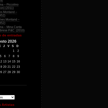
na)
na – Piccolino
ion) (2011)
es Montand –
952)
Yves Montand –
952)
na – Mina Canta
brese P.&C. (2010)
o de entradas
sto 2026
X
J
V
S
D
1
2
5
6
7
8
9
12
13
14
15
16
19
20
21
22
23
26
27
28
29
30
 Artistas