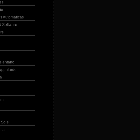
es
io
s Automaticas
 Software
re
elentano
appalardo
la
nti
 Sole
ltar