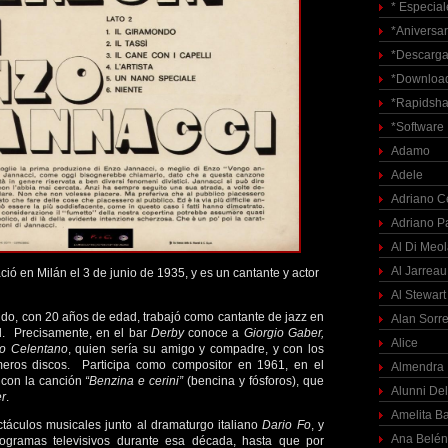
* Especial
*Aniversar
*Descarga
*Download
*Rapidsha
*Software
Adamo
Adele
Adriano C
Adriano P
Al Di Meo
Al Jarreau
ació en Milán el 3 de junio de 1935, y es un cantante y actor
Al Stewart
ndo, con 20 años de edad, trabajó como cantante de jazz en
Alan Sorre
d. Precisamente, en el bar
Derby
conoce a
Giorgio Gaber,
Alice
no Celentano
, quien sería su amigo y compadre, y con los
meros discos. Participa como compositor en 1961, en el
Almendra
 con la canción
“Benzina e cerini”
(bencina y fósforos), que
Alunni Del
er
.
Amelita Ba
táculos musicales junto al dramaturgo italiano
Dario Fo
, y
Ana Belén
rogramas televisivos durante esa década, hasta que por