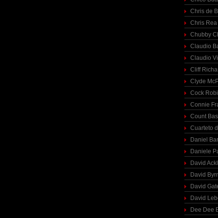
Chris de 
Chris Rea
Chubby C
Claudio Ba
Claudio Vi
Cliff Richa
Clyde McP
Cock Rob
Connie Fr
Count Bas
Cuarteto 
Daniel Ba
Daniele P
David Ack
David Byr
David Gat
David Le
Dee Dee B