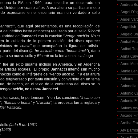
bandona la RAI en 1969, para estudiar un doctorado en
Andrea Bo
s Unidos por cuatro años. A esa altura su particular modo
Angel D'a
 de expresarse en el escenario eran un verdadero sello
Angel Var
Jannacci”
, que aquí presentamos, es una recopilación de
Angelfish
ar de inéditos hasta entonces) realizada por el sello
Ricordi
Angelo Br
pularidad de
Jannacci
con la canción
“Vengo anch’io. No tu
en la cubierta de la primera edición del disco aparece
Aníbal Ari
globitos de comic”
que acompañan la figura del artista.
Aníbal Tro
 parte del disco (
la he incluído como “bonus track”
), dado
 para su nuevo sello y
Ricordi
no la tenía en su catálogo.
Anna Calv
Anne Mur
 fue un éxito gigante incluso en América, y en Argentina
de artistas locales. El propio
Jannacci
intentó (sin mucho
Annie Len
onocido como el intérprete de
“Vengo anch’io…”
a esa altura
Antoine
do tergiversado por tanta difusión y convertido en un tema
ue, de hecho, en el texto de la contratapa del disco se lo
Antonella
engo anch’io, no tu no» Jannacci
…
Antonio C
os los casos, le pertenecen. Y en las canciones
“Il cane con
Antonio F
ru”, “Bambino boma”
y
“L’artista”,
la orquesta fue arreglada y
Iller Pattacini
.
Antony An
Arcade Fi
Aretha Fra
atello
(lado B de 1961)
(1960)
Ary Barro
)
Astor Piaz