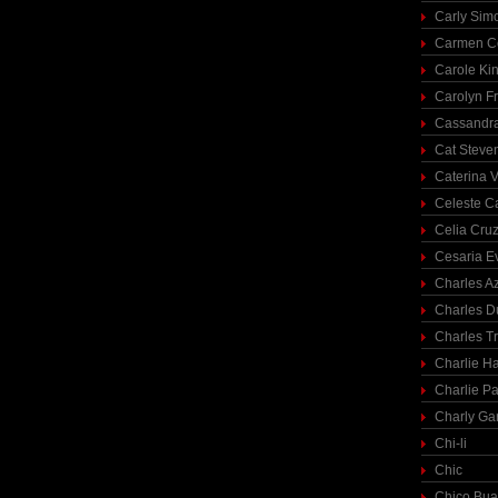
Carly Sim
Carmen C
Carole Ki
Carolyn Fr
Cassandra
Cat Steve
Caterina V
Celeste C
Celia Cru
Cesaria E
Charles A
Charles 
Charles T
Charlie H
Charlie Pa
Charly Ga
Chi-li
Chic
Chico Bua