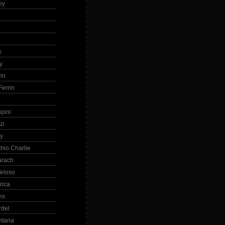
by
h
y
y
in
errin
ppini
zi
ry
hio Charlie
arach
eloso
rica
ns
rdel
ntana