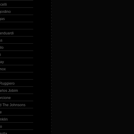
celli
gostino
gas
anduardi
as
ilo
i
ray
nox
 Ruggiero
arlos Jobim
orcione
d The Johnsons
re
nklin
so
zolla