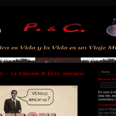
Saturday, August 08, 2026 18:36
Home
i – Le Canzoni di Enzo Jannacci
Buscar en
En caso si el
esta roto, de
comentario d
Comentari
Joel
en
Toqu
De Una Histo