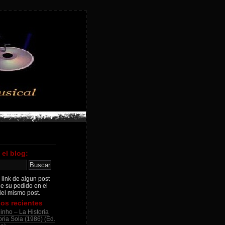
 el blog:
 link de algun post
je su pedido en el
el mismo post.
os recientes
inho – La Historia
ria Sola (1986) (Ed.