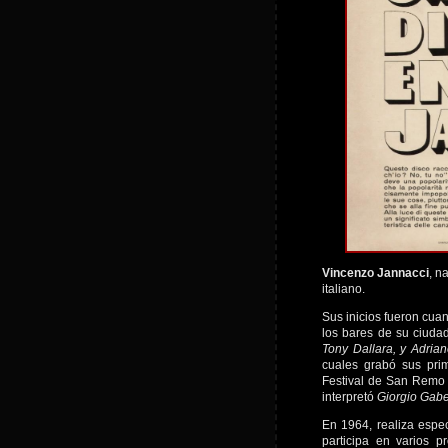
Vincenzo Jannacci
, n
italiano.
Sus inicios fueron cua
los bares de su ciuda
Tony Dallara, y Adria
cuales grabó sus pri
Festival de San Remo
interpretó
Giorgio Gab
En 1964, realiza espec
participa en varios p