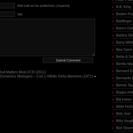
Mail (will not be published) (required)
B.B. King
Baden Pow
Site
Badfinger
Banco Del
Barbra St
Barry Whi
Bee Gees
Belle & S
Benito Ma
Bernard E
hat Matters Most 2CD (2011)
Domenico Modugno – Con L’Affetto Della Memoria (1971)
»
Bernardo 
Bernie Ta
Biagio Ant
Bill Haley
Billie Holi
Billy Joel
Billy Vaug
Bim Sher