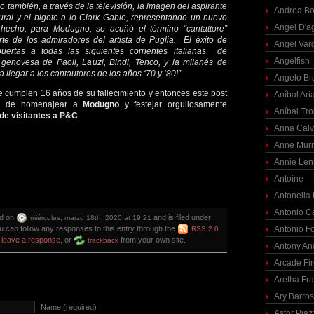
no también, a través de la televisión, la imagen del aspirante
Andrea Bo
tural y el bigote a lo Clark Gable, representando un nuevo
Angel D'a
 hecho, para Modugno, se acuñó el término “cantattore”
rte de los admiradores del artista de Puglia. El éxito de
Angel Var
ertas a todas las siguientes corrientes italianas de
Angelfish
 genovesa de Paoli, Lauzi, Bindi, Tenco, y la milanés de
 llegar a los cantautores de los años ‘70 y ‘80!”
Angelo Br
 cumplen 16 años de su fallecimiento y entonces este post
Aníbal Ari
ón de homenajear a
Modugno
y festejar orgullosamente
Aníbal Tro
 de visitantes a P&C
.
Anna Calv
Anne Mur
Annie Len
Antoine
Antonella
Antonio C
ed on
and is filed under
miércoles, marzo 18th, 2020 at 19:21
ou can follow any responses to this entry through the
Antonio F
RSS 2.0
n
leave a response
, or
from your own site.
trackback
Antony An
Arcade Fi
Aretha Fra
Ary Barro
Name (required)
Astor Piaz