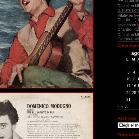
MH, Argenti
Daniel
en
Mi
(Deluxe Edit
Vitaliy
en
Yv
Chante… (1
osvaldo
en
Chante… (1
Daniel
en
Mi
Giorgio Cala
Calendari
ago
L
M
3
4
10
11
17
18
24
25
31
« Jul
Archivos
Archivos
Todos Los