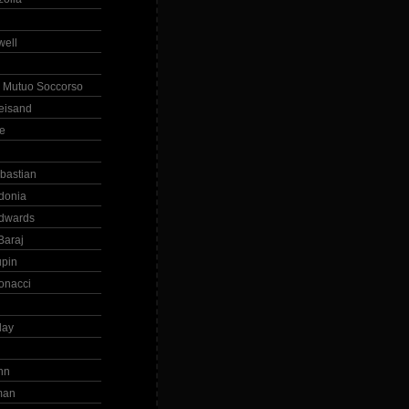
ell
 Mutuo Soccorso
reisand
te
ebastian
donia
dwards
Baraj
upin
onacci
day
hn
man