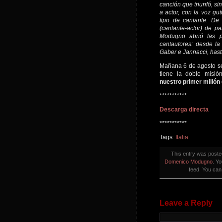
canción que triunfó, si
a actor, con la voz gu
tipo de cantante. De
(cantante-actor) de pa
Modugno abrió las pu
cantautores: desde la
Gaber e Jannacci, hasta
Mañana 6 de agosto se
tiene la doble misi
nuestro primer millón
***********
Descarga directa
***********
Tags:
Italia
This entry was post
Domenico Modugno
. Y
feed. You ca
Leave a Reply