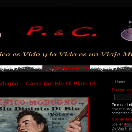
Friday, August 07, 2026 06:00
Home
ugno – Canta Nel Blu Di Pinto Di
Buscar en
En caso si el
esta roto, de
comentario d
Comentari
Joel
en
Toqu
De Una Histo