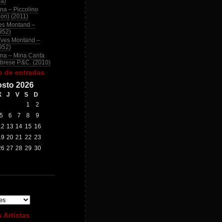
na)
na – Piccolino
ion) (2011)
es Montand –
952)
Yves Montand –
952)
na – Mina Canta
brese P.&C. (2010)
o de entradas
sto 2026
X
J
V
S
D
1
2
5
6
7
8
9
12
13
14
15
16
19
20
21
22
23
26
27
28
29
30
 Artistas