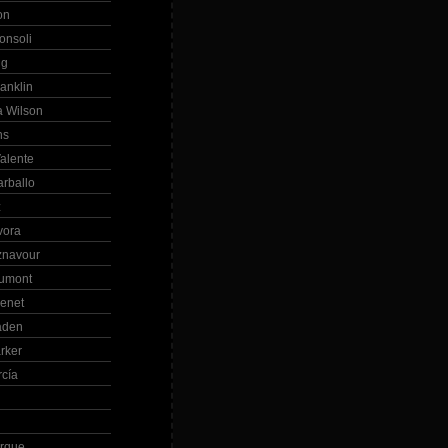
on
onsoli
ng
anklin
 Wilson
ns
alente
arballo
z
vora
znavour
Dumont
renet
aden
rker
rcía
rque