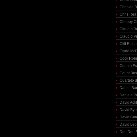
Chris de 
Chris Rea
Chubby C
Claudio Ba
Claudio Vi
Cliff Richa
Clyde McP
Cock Rob
Connie Fr
Count Bas
Cuarteto 
Daniel Ba
Daniele P
David Ack
David Byr
David Gat
David Le
Dee Dee B