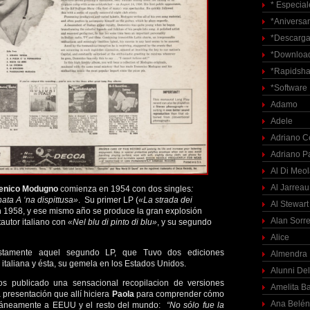
* Especial
*Aniversar
*Descarga
*Download
*Rapidsha
*Software
Adamo
Adele
Adriano C
Adriano P
Al Di Meo
Al Jarreau
nico Modugno
comienza en 1954 con dos singles
:
nata A ‘na dispittusa»
. Su primer LP (
«La strada dei
Al Stewart
en 1958, y ese mismo año se produce la gran explosión
Alan Sorre
autor italiano con
«Nel blu di pinto di blu»
, y su segundo
Alice
stamente aquel segundo LP, que Tuvo dos ediciones
Almendra
l italiana y ésta, su gemela en los Estados Unidos.
Alunni Del
os publicado una sensacional recopilacion de versiones
Amelita Ba
a presentación que allí hiciera
Paola
para comprender cómo
Ana Belén
ultáneamente a EEUU y el resto del mundo:
“No sólo fue la