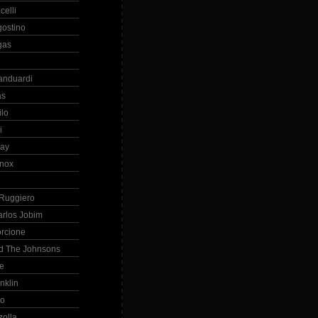
celli
gostino
gas
anduardi
as
ilo
i
ray
nox
 Ruggiero
arlos Jobim
orcione
d The Johnsons
re
nklin
so
zolla