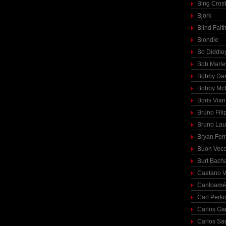
Bing Cros
Björk
Blind Fait
Blondie
Bo Diddle
Bob Marle
Bobby Dar
Bobby McF
Boris Vian
Bruno Fili
Bruno Lau
Bryan Fer
Buon Vecc
Burt Bach
Caetano V
Cantoamé
Carl Perki
Carlos Ga
Carlos Sa