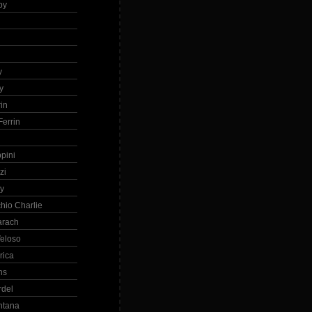
by
h
y
y
in
errin
ppini
zi
ry
hio Charlie
arach
eloso
rica
ns
rdel
ntana