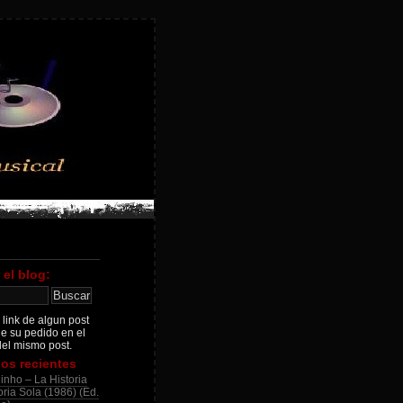
 el blog:
 link de algun post
je su pedido en el
el mismo post.
os recientes
inho – La Historia
ria Sola (1986) (Ed.