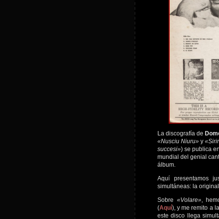
La discografía de
Dome
«Nusciu Niuru»
y
«Siri
succesi»
) se publica 
mundial del genial cant
álbum.
Aquí presentamos ju
simultáneas: la origina
Sobre
«Volare»
, hem
(
Aquí
), y me remito a l
este disco llega sim