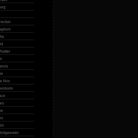
Burg
hecker
glioni
lla
rd
hatter
in
ancis
ie
de Nos
renboim
ace
les
ne
es
bón
ridgewater