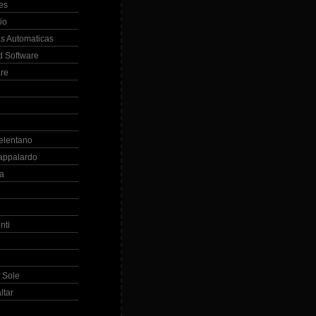
es
io
s Automaticas
 Software
re
elentano
appalardo
la
nti
 Sole
ltar