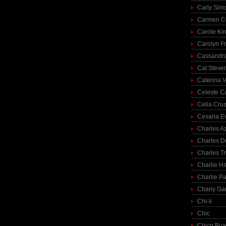
Carly Sim
Carmen C
Carole Ki
Carolyn Fr
Cassandra
Cat Steve
Caterina V
Celeste C
Celia Cru
Cesaria E
Charles A
Charles 
Charles T
Charlie H
Charlie Pa
Charly Ga
Chi-li
Chic
Chico Bua