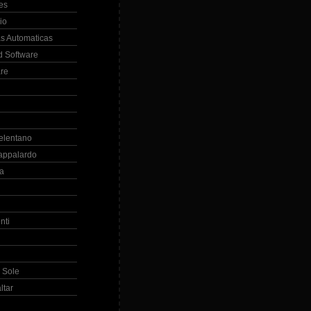
es
io
s Automaticas
 Software
re
elentano
appalardo
la
nti
 Sole
ltar