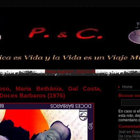
Friday, August 07, 2026 01:08
Home
oso, Maria Bethânia, Gal Costa,
– Doces Barbaros (1976)
Buscar en
En caso si el
esta roto, de
comentario d
Comentari
Joel
en
Toqu
De Una Histo