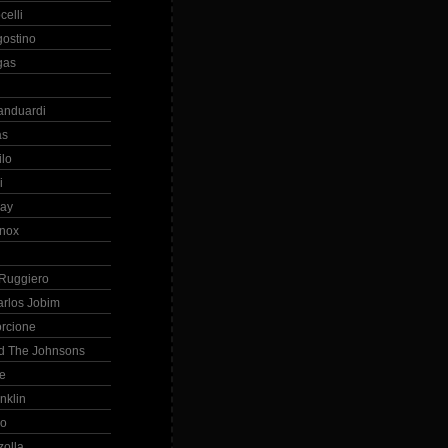
celli
gostino
gas
anduardi
as
ilo
i
ray
nox
 Ruggiero
arlos Jobim
orcione
d The Johnsons
re
nklin
so
zolla