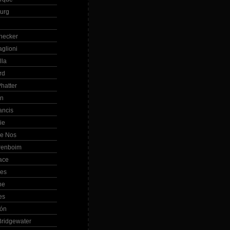
Burg
hecker
glioni
lla
rd
hatter
in
ancis
ie
de Nos
renboim
ace
les
ne
es
bón
ridgewater