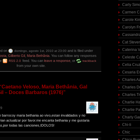
Carly Sim
Carmen C
Carole Ki
Carolyn Fr
Cassandra
Cat Steve
Caterina V
ed on
and is filed under
domingo, agosto 1st, 2010 at 23:00
osta
,
Gilberto Gil
,
Maria Bethânia
. You can follow any responses
Celeste C
he
feed. You can
leave a response
, or
RSS 2.0
trackback
Celia Cru
from your own site.
Cesaria E
Charles A
“Caetano Veloso, Maria Bethânia, Gal
Charles 
Gil – Doces Barbaros (1976)”
Charles T
Charlie H
29
Charlie Pa
he barrocoy maria bethania ao vivo,estan invalidados y no
Charly Ga
rian actualizar por favor.me encanta bethania y me gustaria
Chi-li
as,por todas las canciones,IDOLOS!
Chic
Chico Bua