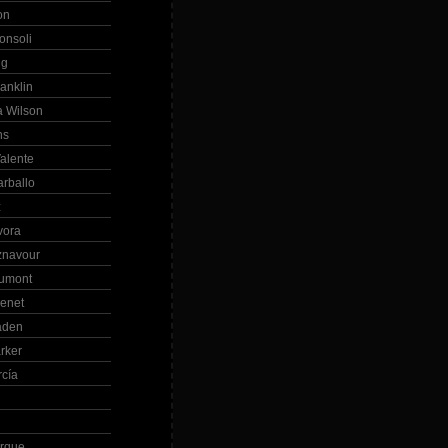
on
onsoli
ng
anklin
 Wilson
ns
alente
arballo
z
vora
znavour
Dumont
renet
aden
rker
rcía
rque