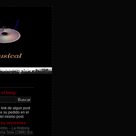
 el blog:
 link de algun post
je su pedido en el
el mismo post.
os recientes
inho – La Historia
ria Sola (1986) (Ed.