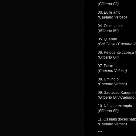
(Gilberto Gil)
03. Eu te amo
(Caetano Veloso)
04. O seu amor
(Gilberto Gil)
05. Quando
(Gal Costa / Caetano Ve
06. Pé quente cabeça f
(Gilberto Gil)
07. Peixe
(Caetano Veloso)
08. Um indio
(Caetano Veloso)
09. São João Xangô m
(Gilberto Gil / Caetano
10. Nós por exemplo
(Gilberto Gil)
11. Os mais doces bár
(Caetano Veloso)
***