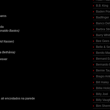
B.B. King
Baden Pow
baros
Badfinger
Banco Del
ada
Barbra St
onaldo Bastos)
Barry Whi
Bee Gees
vid Nasser)
Belle & S
a Bethânia)
Benito Ma
Bernard E
orever
Bernardo 
Bernie Ta
Biagio Ant
Bill Haley
Billie Holi
Billy Joel
 ali encostados na parede
Billy Vaug
Bim Sher