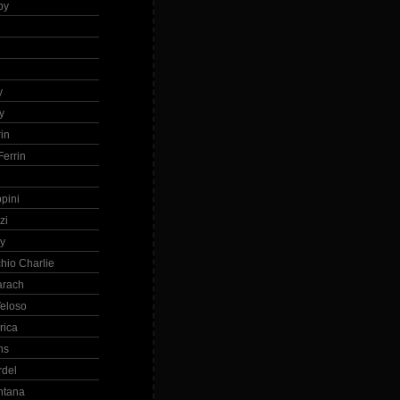
by
h
y
y
in
errin
ppini
zi
ry
hio Charlie
arach
eloso
rica
ns
rdel
ntana