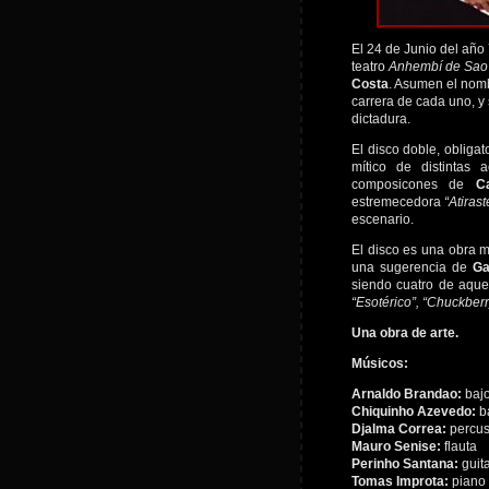
El 24 de Junio del año
teatro
Anhembí de Sao
Costa
. Asumen el nom
carrera de cada uno, y 
dictadura.
El disco doble, obligat
mítico de distintas 
composicones de
C
estremecedora
“Atiras
escenario.
El disco es una obra m
una sugerencia de
Ga
siendo cuatro de aque
“Esotérico”, “Chuckber
Una obra de arte.
Músicos:
Arnaldo Brandao:
baj
Chiquinho Azevedo:
b
Djalma Correa:
percus
Mauro Senise:
flauta
Perinho Santana:
guit
Tomas Improta:
piano