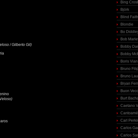
Bing Cros
Björk
Blind Fait
Blondie
Bo Diddle
Bob Marle
loso / Gilberto Gil)
Bobby Dar
ria
Bobby McF
Boris Vian
Bruno Fili
Bruno Lau
Bryan Fer
Buon Vecc
enino
Burt Bach
 Veloso)
Caetano V
Cantoamé
Carl Perki
baros
Carlos Ga
Carlos Sa