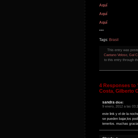
Aquí
Aquí
Aquí
***
Tags:
Brasil
This entry was post
Caetano Veloso
,
Gal C
to this entry through t
4 Responses to 
Costa, Gilberto 
sandra
dice:
9 enero, 2012 a las 03:
este link y el de la noc
se pueden bajar,los pod
tenerlos. muchas graci