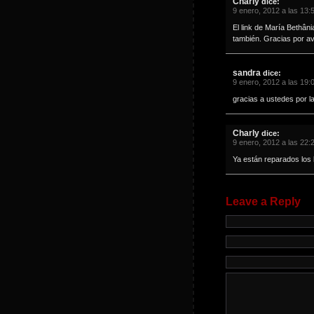
Charly
dice:
9 enero, 2012 a las 13:
El link de María Bethân
también. Gracias por av
sandra
dice:
9 enero, 2012 a las 19:
gracias a ustedes por l
Charly
dice:
9 enero, 2012 a las 22:
Ya están reparados los 
Leave a Reply