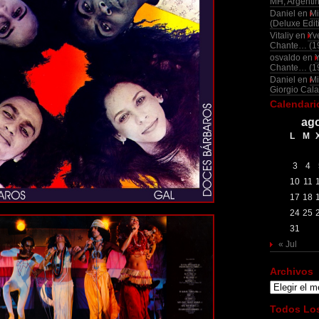
MH, Argenti
Daniel
en
Mi
(Deluxe Edit
Vitaliy
en
Yv
Chante… (1
osvaldo
en
Chante… (1
Daniel
en
Mi
Giorgio Cala
Calendari
ago
L
M
3
4
10
11
17
18
24
25
31
« Jul
Archivos
Archivos
Todos Los