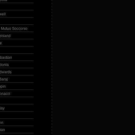
ell
 Mutuo Soccorso
reisand
te
ebastian
donia
dwards
Baraj
upin
onacci
day
hn
man