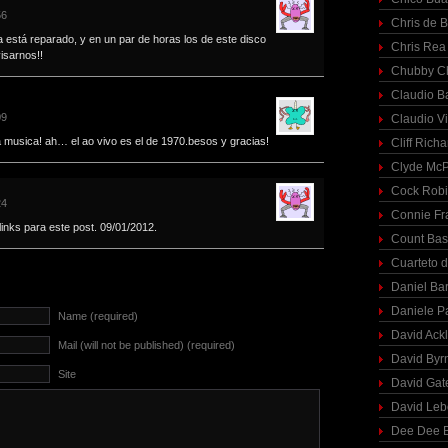
56
Chris de 
ia está reparado, y en un par de horas los de este disco
Chris Rea
isarnos!!
Chubby C
Claudio Ba
09
Claudio Vi
a musica! ah… el ao vivo es el de 1970.besos y gracias!
Cliff Richa
Clyde McP
Cock Rob
24
Connie Fr
links para este post. 09/01/2012.
Count Bas
Cuarteto 
Daniel Ba
Daniele P
Name (required)
David Ack
Mail (will not be published) (required)
David Byr
Site
David Gat
David Le
Dee Dee B