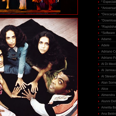
* Especial
*Aniversar
*Descarga
*Download
*Rapidsha
*Software
Adamo
Adele
Adriano C
Adriano P
Al Di Meo
Al Jarreau
Al Stewart
Alan Sorre
Alice
Almendra
Alunni Del
Amelita Ba
Ana Belén