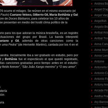
Andrea Bo
Angel D'a
 76 ocurre el milagro. Se reúnen en el mismo escenario (el
 Paulo
)
Caetano Veloso, Gilberto Gil, Maria Bethânia y Gal
Angel Var
bre de
Doces Bárbaros
, para celebrar los 10 años de
Angelfish
se presentan en medio del hostil clima político de la
Angelo Br
Aníbal Ari
orio para los que adoran la música brasileña, es un registro
actuaciones del grupo por Brasil. La banda interpretó
Aníbal Tro
aetano y Gil
, además de otras canciones como la
Anna Calv
te uma Pedra”
(de
Herivelto Martins
), cantada por los 4 en el
Anne Mur
aestra. Inicialmente iba a ser grabado en estudio, pero por
Annie Len
l
y
Bethânia
fue el espectáculo el que quedó registrado,
Antoine
llas canciones grabadas poco tiempo antes en el estudio:
ry fields forever”, “Sâo Joâo Xango menino” y “O seu amor”
.
Antonella
Antonio C
Antonio F
Antony An
o
Arcade Fi
atería
ión
Aretha Fra
Ary Barro
arra
Astor Piaz