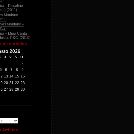
na)
na – Piccolino
ion) (2011)
es Montand –
952)
Yves Montand –
952)
na – Mina Canta
brese P.&C. (2010)
o de entradas
sto 2026
X
J
V
S
D
1
2
5
6
7
8
9
12
13
14
15
16
19
20
21
22
23
26
27
28
29
30
 Artistas