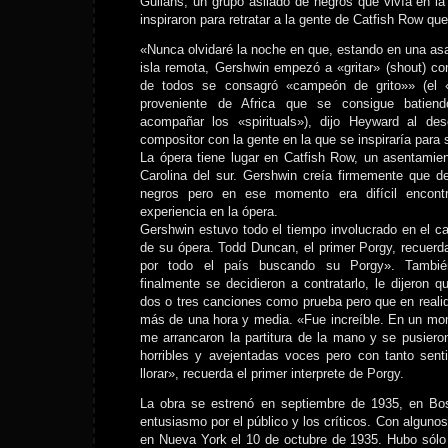
Gullahs, un grupo asilado de negros que vivía en la
inspiraron para retratar a la gente de Catfish Row qu
«Nunca olvidaré la noche en que, estando en una a
isla remota, Gershwin empezó a «gritar» (shout) con
de todos se consagró «campeón de grito»» (el 
proveniente de Africa que se consigue batie
acompañar los «spirituals»), dijo Heyward al desc
compositor con la gente en la que se inspiraría para 
La ópera tiene lugar en Catfish Row, un asentamie
Carolina del sur. Gershwin creía firmemente que de
negros pero en ese momento era difícil encontr
experiencia en la ópera.
Gershwin estuvo todo el tiempo involucrado en el ca
de su ópera. Todd Duncan, el primer Porgy, recuerd
por todo el país buscando su Porgy». Tambié
finalmente se decidieron a contratarlo, le dijeron q
dos o tres canciones como prueba pero que en realida
más de una hora y media. «Fue increíble. En un mo
me arrancaron la partitura de la mano y se pusiero
horribles y avejentadas voces pero con tanto sent
llorar», recuerda el primer interprete de Porgy.
La obra se estrenó en septiembre de 1935, en Bos
entusiasmo por el público y los críticos. Con alguno
en Nueva York el 10 de octubre de 1935. Hubo sólo