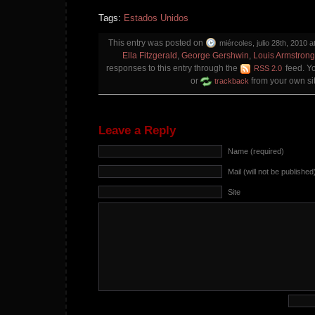
Tags:
Estados Unidos
This entry was posted on
miércoles, julio 28th, 2010 a
Ella Fitzgerald
,
George Gershwin
,
Louis Armstrong
responses to this entry through the
feed. Y
RSS 2.0
or
from your own sit
trackback
Leave a Reply
Name (required)
Mail (will not be published
Site