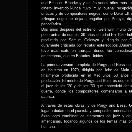
and Bess en Broadway y recién varios años más tar
dinero invertido.Nunca tuvo muy buena recepci
críticos y de compositores negros, como Duke Ellingt
«Ningún negro se dejaría engañar por Porgy», dij
periodística.
Dos años después del estreno, Gershwin murió de
poco antes de cumplir 39 años de edad.En 1959 hub
producida por Samuel Goldwyn y dirigida por O
duramente criticada por retratar estereotipos .Dura
tuvo más éxito en Europa, donde fue considera
americana», que en Estados Unidos.
La primera versión completa de Porgy and Bess en 
en Houston en 1970, dirigida por John de Main
finalmente producida en el Met unos 50 años 
producción. El mérito de Porgy and Bess es que es 
el jazz de los ’20 y de los ’30 que sobrevivió des
guerra, donde los compositores comenzaron a uti
satírica.
A través de estas obras, y de Porgy and Bess, Ge
lugar a dudas en el pianista y compositor americano
éxito logró combinar los elementos del jazz y de
americanas, tocando algunos de los temas más pr
humana.