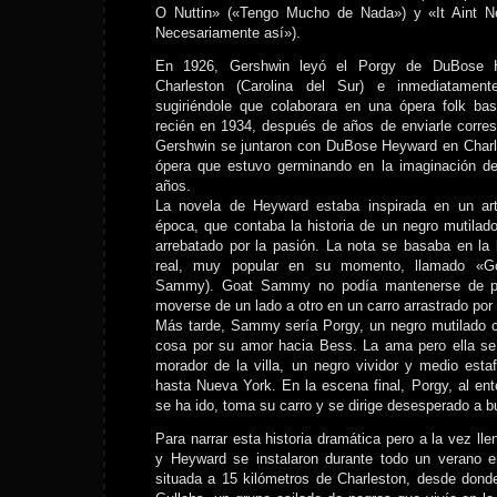
O Nuttin» («Tengo Mucho de Nada») y «It Aint N
Necesariamente así»).
En 1926, Gershwin leyó el Porgy de DuBose H
Charleston (Carolina del Sur) e inmediatament
sugiriéndole que colaborara en una ópera folk ba
recién en 1934, después de años de enviarle corre
Gershwin se juntaron con DuBose Heyward en Charle
ópera que estuvo germinando en la imaginación de
años.
La novela de Heyward estaba inspirada en un artí
época, que contaba la historia de un negro mutila
arrebatado por la pasión. La nota se basaba en la 
real, muy popular en su momento, llamado «G
Sammy). Goat Sammy no podía mantenerse de pi
moverse de un lado a otro en un carro arrastrado por
Más tarde, Sammy sería Porgy, un negro mutilado c
cosa por su amor hacia Bess. La ama pero ella se
morador de la villa, un negro vividor y medio est
hasta Nueva York. En la escena final, Porgy, al e
se ha ido, toma su carro y se dirige desesperado a b
Para narrar esta historia dramática pero a la vez ll
y Heyward se instalaron durante todo un verano e
situada a 15 kilómetros de Charleston, desde dond