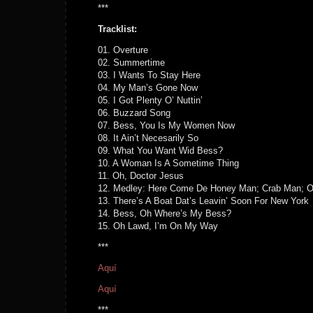
***
Tracklist:
01. Overture
02. Summertime
03. I Wants To Stay Here
04. My Man’s Gone Now
05. I Got Plenty O’ Nuttin’
06. Buzzard Song
07. Bess, You Is My Women Now
08. It Ain’t Necesarily So
09. What You Want Wid Bess?
10. A Woman Is A Sometime Thing
11. Oh, Doctor Jesus
12. Medley: Here Come De Honey Man; Crab Man; O
13. There’s A Boat Dat’s Leavin’ Soon For New York
14. Bess, Oh Where’s My Bess?
15. Oh Lawd, I’m On My Way
***
Aquí
Aquí
***