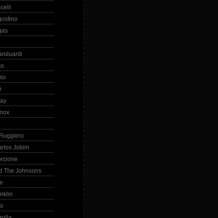
celli
gostino
gas
anduardi
as
ilo
i
ray
nox
 Ruggiero
arlos Jobim
orcione
d The Johnsons
re
nklin
so
zolla