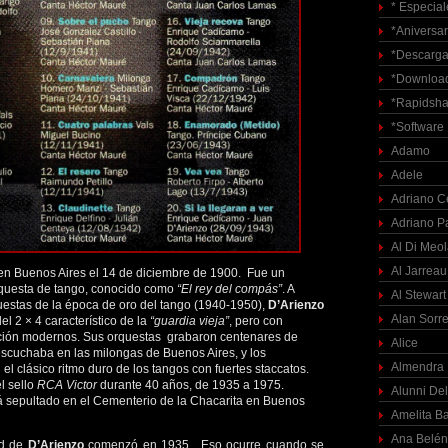
* Especial
*Aniversar
*Descarga
*Download
*Rapidsha
*Software
Adamo
Adele
Adriano C
Adriano P
Al Di Meo
Al Jarreau
en Buenos Aires el 14 de diciembre de 1900. Fue un
rquesta de tango, conocido como
“El rey del compás”
. A
Al Stewart
questas de la época de oro del tango (1940-1950),
D’Arienzo
Alan Sorre
el 2 × 4 característico de la
“guardia vieja”
, pero con
ación modernos. Sus orquestas grabaron centenares de
Alice
scuchaba en las milongas de Buenos Aires, y los
Almendra
el clásico ritmo duro de los tangos con fuertes staccatos.
el sello
RCA Victor
durante 40 años, de 1935 a 1975.
Alunni Del
tá sepultado en el Cementerio de la Chacarita en Buenos
Amelita Ba
Ana Belén
ad de
D’Arienzo
comenzó en 1935. Eso ocurre cuando se