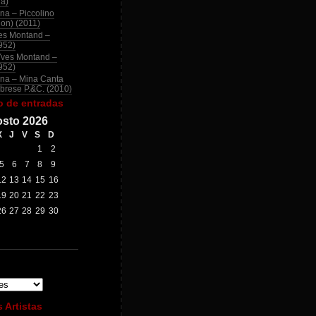
na)
na – Piccolino
ion) (2011)
es Montand –
952)
Yves Montand –
952)
na – Mina Canta
brese P.&C. (2010)
o de entradas
sto 2026
X
J
V
S
D
1
2
5
6
7
8
9
12
13
14
15
16
19
20
21
22
23
26
27
28
29
30
 Artistas