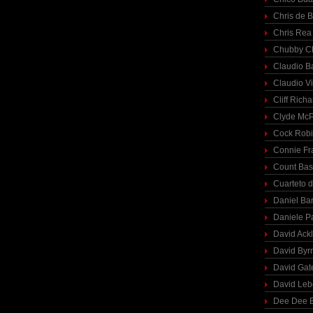
Chris de 
Chris Rea
Chubby C
Claudio Ba
Claudio Vi
Cliff Richa
Clyde McP
Cock Rob
Connie Fr
Count Bas
Cuarteto 
Daniel Ba
Daniele P
David Ack
David Byr
David Gat
David Le
Dee Dee B