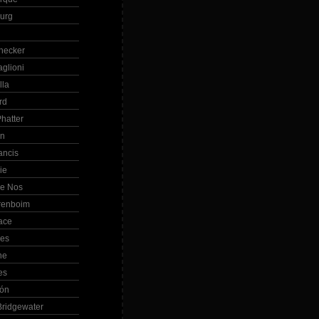
Burg
hecker
glioni
lla
rd
hatter
in
ancis
ie
de Nos
renboim
ace
les
ne
es
bón
ridgewater