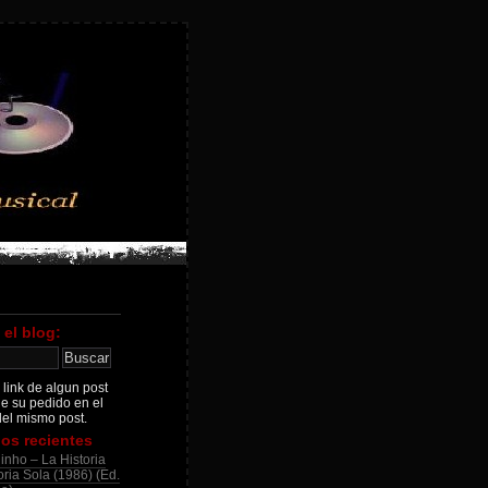
 el blog:
 link de algun post
je su pedido en el
el mismo post.
os recientes
inho – La Historia
ria Sola (1986) (Ed.