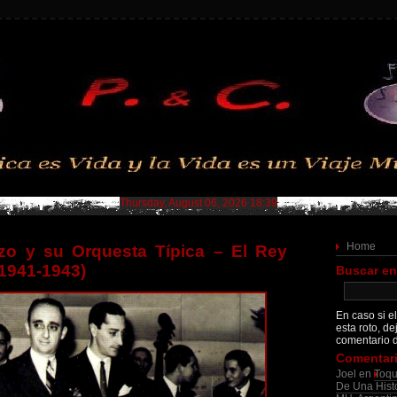
Thursday, August 06, 2026 18:39
Home
zo y su Orquesta Típica – El Rey
1941-1943)
Buscar en
En caso si el
esta roto, de
comentario d
Comentari
Joel
en
Toqu
De Una Histo