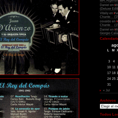
MH, Argenti
Daniel
en
Mi
(Deluxe Edit
Vitaliy
en
Yv
Chante… (1
osvaldo
en
Chante… (1
Daniel
en
Mi
Giorgio Cala
Calendari
ago
L
M
3
4
10
11
17
18
24
25
31
« Jul
Archivos
Archivos
Todos Los