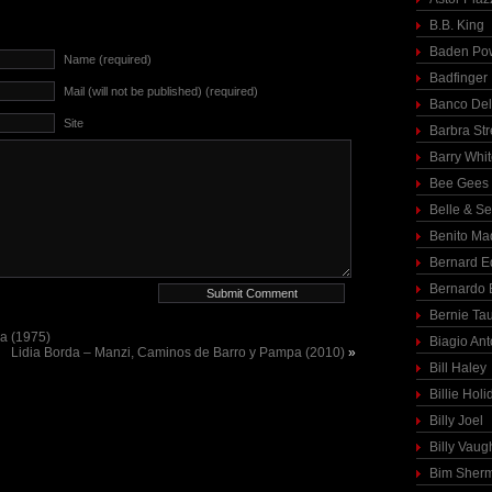
B.B. King
Baden Pow
Name (required)
Badfinger
Mail (will not be published) (required)
Banco Del
Site
Barbra St
Barry Whi
Bee Gees
Belle & S
Benito Ma
Bernard E
Bernardo 
Bernie Ta
a (1975)
Biagio Ant
Lidia Borda – Manzi, Caminos de Barro y Pampa (2010)
»
Bill Haley
Billie Holi
Billy Joel
Billy Vaug
Bim Sher