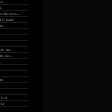
es
io
s Automaticas
 Software
re
elentano
appalardo
la
nti
 Sole
ltar