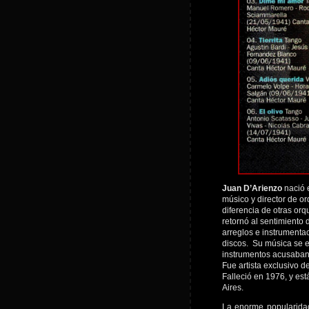
Juan D’Arienzo
nació 
músico y director de o
diferencia de otras or
retornó al sentimiento d
arreglos e instrument
discos. Su música se e
instrumentos acusaban 
Fue artista exclusivo d
Falleció en 1976, y es
Aires.
La enorme popularid