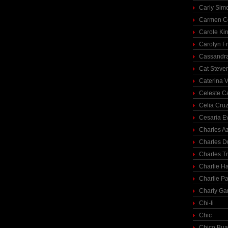
Carly Sim
Carmen C
Carole Ki
Carolyn Fr
Cassandra
Cat Steve
Caterina V
Celeste C
Celia Cru
Cesaria E
Charles A
Charles 
Charles T
Charlie H
Charlie Pa
Charly Ga
Chi-li
Chic
Chico Bua