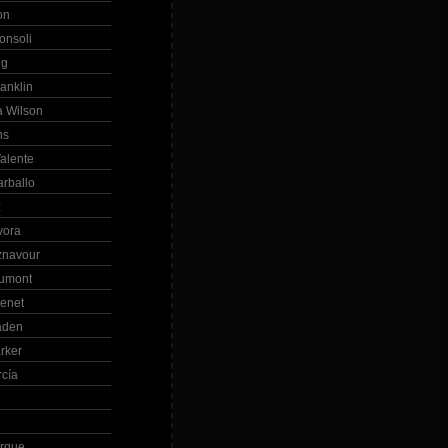
on
onsoli
ng
anklin
 Wilson
ns
alente
arballo
z
vora
znavour
Dumont
renet
aden
rker
rcía
rque