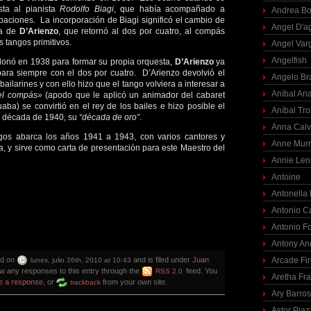
sta al pianista
Rodolfo Biagi
, que había acompañado a
Andrea Bo
aciones. La incorporación de Biagi significó el cambio de
Angel D'a
ta de
D’Arienzo
, que retornó al dos por cuatro, al compás
s tangos primitivos.
Angel Var
Angelfish
onó en 1938 para formar su propia orquesta,
D’Arienzo
ya
para siempre con el dos por cuatro. D’Arienzo devolvió el
Angelo Br
bailarines y con ello hizo que el tango volviera a interesar a
Aníbal Ari
el compás»
(apodo que le aplicó un animador del cabaret
aba) se convirtió en el rey de los bailes e hizo posible el
Aníbal Tro
a década de 1940, su
“década de oro”
.
Anna Calv
gos abarca los años 1941 a 1943, con varios cantores y
Anne Mur
, y sirve como carta de presentación para este Maestro del
Annie Len
Antoine
Antonella
Antonio C
Antonio F
Antony An
ed on
and is filed under
Juan
Arcade Fi
lunes, julio 26th, 2010 at 10:43
ow any responses to this entry through the
feed. You
RSS 2.0
Aretha Fra
e a response
, or
from your own site.
trackback
Ary Barro
Astor Piaz