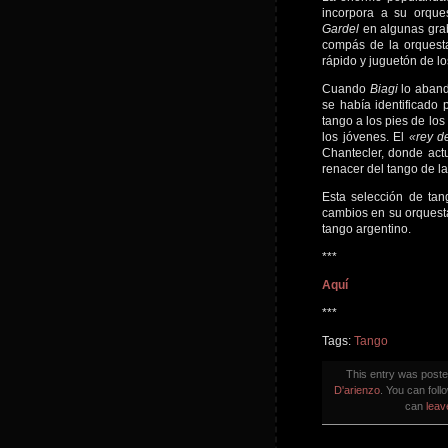
incorpora a su orque
Gardel
en algunas grab
compás de la orques
rápido y juguetón de lo
Cuando
Biagi
lo aband
se había identificado 
tango a los pies de los 
los jóvenes. El
«rey d
Chantecler, donde actu
renacer del tango de l
Esta selección de tan
cambios en su orquesta
tango argentino.
***
Aquí
***
Tags:
Tango
This entry was post
D'arienzo
. You can foll
can
leav