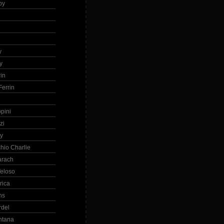
by
h
y
y
in
errin
ppini
zi
ry
hio Charlie
arach
eloso
rica
ns
rdel
ntana