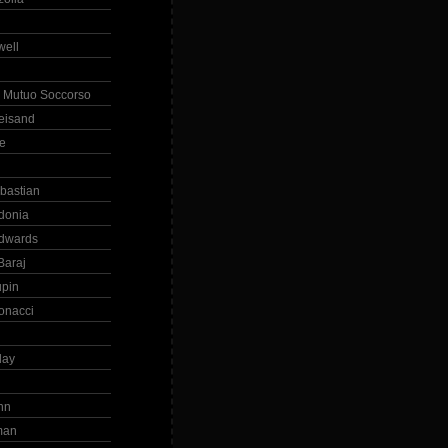
ell
 Mutuo Soccorso
reisand
te
ebastian
donia
dwards
Baraj
upin
onacci
day
hn
man