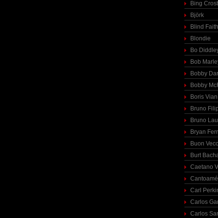
Bing Cros
Björk
Blind Fait
Blondie
Bo Diddle
Bob Marle
Bobby Dar
Bobby McF
Boris Vian
Bruno Fili
Bruno Lau
Bryan Fer
Buon Vecc
Burt Bach
Caetano V
Cantoamé
Carl Perki
Carlos Ga
Carlos Sa