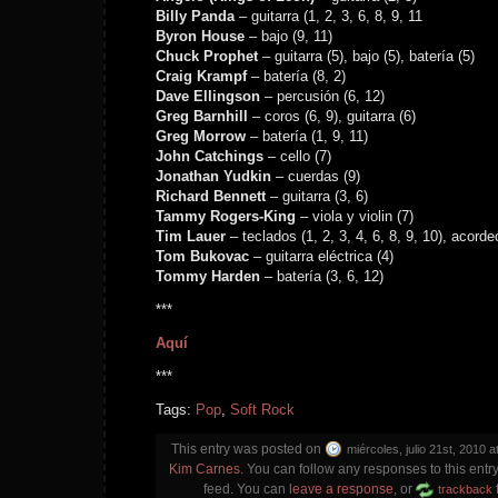
Billy Panda
– guitarra (1, 2, 3, 6, 8, 9, 11
Byron House
– bajo (9, 11)
Chuck Prophet
– guitarra (5), bajo (5), batería (5)
Craig Krampf
– batería (8, 2)
Dave Ellingson
– percusión (6, 12)
Greg Barnhill
– coros (6, 9), guitarra (6)
Greg Morrow
– batería (1, 9, 11)
John Catchings
– cello (7)
Jonathan Yudkin
– cuerdas (9)
Richard Bennett
– guitarra (3, 6)
Tammy Rogers-King
– viola y violin (7)
Tim Lauer
– teclados (1, 2, 3, 4, 6, 8, 9, 10), acorde
Tom Bukovac
– guitarra eléctrica (4)
Tommy Harden
– batería (3, 6, 12)
***
Aquí
***
Tags:
Pop
,
Soft Rock
This entry was posted on
miércoles, julio 21st, 2010 a
Kim Carnes
. You can follow any responses to this entr
feed. You can
leave a response
, or
trackback