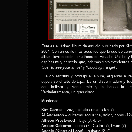
Este es el último álbum de estudio publicado por
Kim
2004. Con un estilo mas acústico que lo que se conoc
álbum tuvo edición simultánea en Estados Unidos y 
espíritu muy especial que, además tuvo excelentes c
“Just to see your smile”
y
“Goodnight angel”
.
Ella co escribió y produjo el album, eligiendo el re
supervisó el arte de tapa. Es un disco maduro y fu
con belleza y sentimiento y la banda la sec
Verdaderamente, un gran disco.
Musicos:
Kim Carnes
– voz, teclados (tracks 5 y 7)
Al Anderson
– guitarras acoustica, solo y coros (12)
Allison Prestwood
– bajo (3, 4, 6)
Anders Osborne
– coros (7), Guitar (7), Drum (7)
Angelo (Kings of Leon)
– guitarra (2, 5)