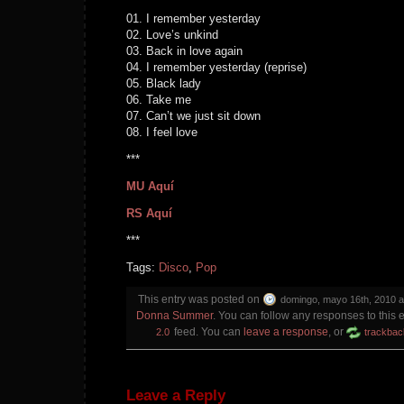
01. I remember yesterday
02. Love’s unkind
03. Back in love again
04. I remember yesterday (reprise)
05. Black lady
06. Take me
07. Can’t we just sit down
08. I feel love
***
MU Aquí
RS Aquí
***
Tags:
Disco
,
Pop
This entry was posted on
domingo, mayo 16th, 2010 a
Donna Summer
. You can follow any responses to this 
feed. You can
leave a response
, or
2.0
trackbac
Leave a Reply