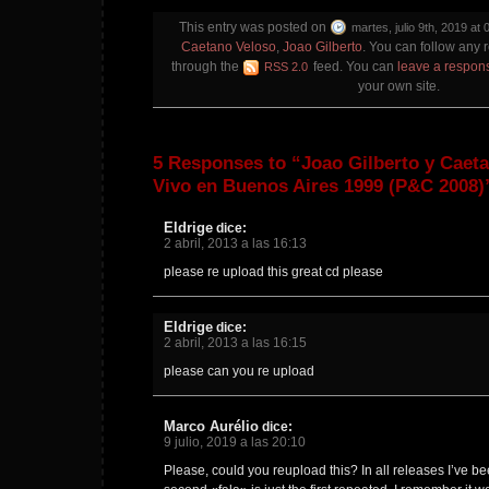
This entry was posted on
martes, julio 9th, 2019 at 
Caetano Veloso
,
Joao Gilberto
. You can follow any r
through the
feed. You can
leave a respon
RSS 2.0
your own site.
5 Responses to “Joao Gilberto y Caet
Vivo en Buenos Aires 1999 (P&C 2008)
Eldrige
dice:
2 abril, 2013 a las 16:13
please re upload this great cd please
Eldrige
dice:
2 abril, 2013 a las 16:15
please can you re upload
Marco Aurélio
dice:
9 julio, 2019 a las 20:10
Please, could you reupload this? In all releases I’ve bee