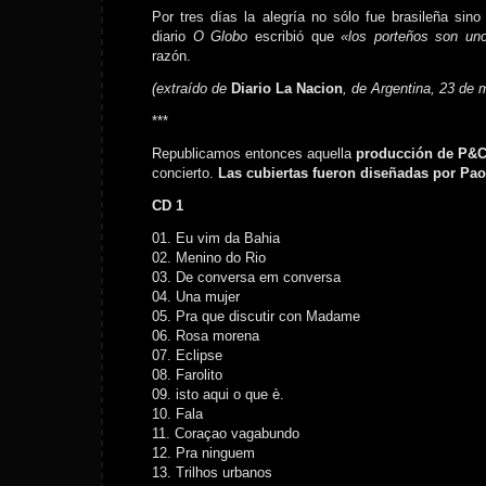
Por tres días la alegría no sólo fue brasileña sino 
diario
O Globo
escribió que
«los porteños son un
razón.
(extraído de
Diario La Nacion
, de Argentina, 23 de 
***
Republicamos entonces aquella
producción de P&
concierto.
Las cubiertas fueron diseñadas por Pao
CD 1
01. Eu vim da Bahia
02. Menino do Rio
03. De conversa em conversa
04. Una mujer
05. Pra que discutir con Madame
06. Rosa morena
07. Eclipse
08. Farolito
09. isto aqui o que è.
10. Fala
11. Coraçao vagabundo
12. Pra ninguem
13. Trilhos urbanos