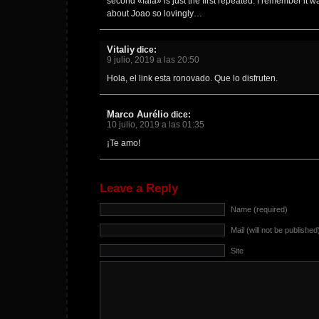
second «fala» is just the first repeated. I remember it 
about Joao so lovingly…
Vitaliy
dice:
9 julio, 2019 a las 20:50
Hola, el link esta ronovado. Que lo disfruten.
Marco Aurélio
dice:
10 julio, 2019 a las 01:35
¡Te amo!
Leave a Reply
Name (required)
Mail (will not be published
Site