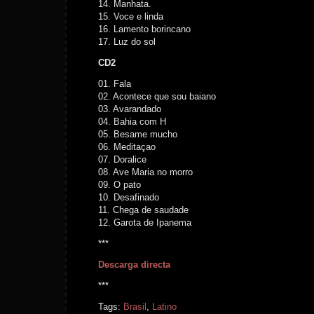
14. Manhata.
15. Voce e linda
16. Lamento borincano
17. Luz do sol
CD2
01. Fala
02. Acontece que sou baiano
03. Avarandado
04. Bahia com H
05. Besame mucho
06. Meditaçao
07. Doralice
08. Ave Maria no morro
09. O pato
10. Desafinado
11. Chega de saudade
12. Garota de Ipanema
***
Descarga directa
***
Tags:
Brasil
,
Latino