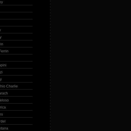
by
h
y
y
in
errin
ppini
zi
ry
hio Charlie
arach
eloso
rica
ns
rdel
ntana