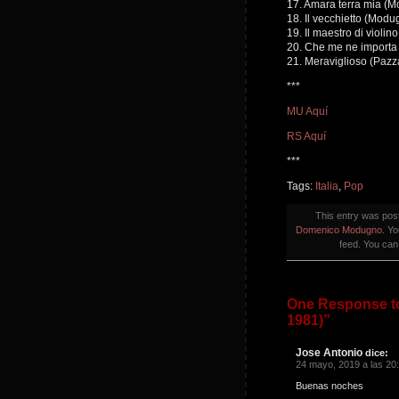
17. Amara terra mia (
18. Il vecchietto (Modu
19. Il maestro di violi
20. Che me ne importa 
21. Meraviglioso (Paz
***
MU Aquí
RS Aquí
***
Tags:
Italia
,
Pop
This entry was pos
Domenico Modugno
. Y
feed. You ca
One Response to
1981)”
Jose Antonio
dice:
24 mayo, 2019 a las 20
Buenas noches