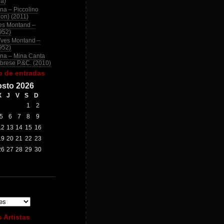
na)
na – Piccolino
ion) (2011)
es Montand –
952)
Yves Montand –
952)
na – Mina Canta
brese P.&C. (2010)
o de entradas
sto 2026
X
J
V
S
D
1
2
5
6
7
8
9
12
13
14
15
16
19
20
21
22
23
26
27
28
29
30
 Artistas