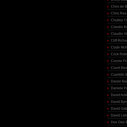
Chris de 
Chris Rea
Chubby C
Claudio Ba
Claudio Vi
Cliff Richa
Clyde McP
Cock Rob
Connie Fr
Count Bas
Cuarteto 
Daniel Ba
Daniele P
David Ack
David Byr
David Gat
David Le
Dee Dee B