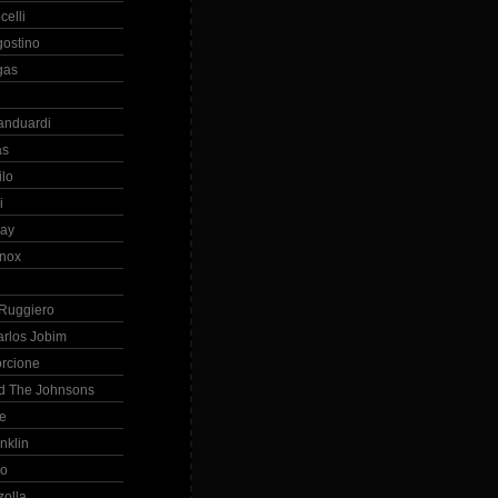
celli
gostino
gas
anduardi
as
ilo
i
ray
nox
 Ruggiero
arlos Jobim
orcione
d The Johnsons
re
nklin
so
zolla