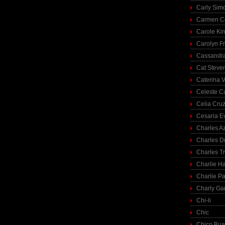
Carly Sim
Carmen C
Carole Ki
Carolyn Fr
Cassandra
Cat Steve
Caterina V
Celeste C
Celia Cru
Cesaria E
Charles A
Charles 
Charles T
Charlie H
Charlie Pa
Charly Ga
Chi-li
Chic
Chico Bua