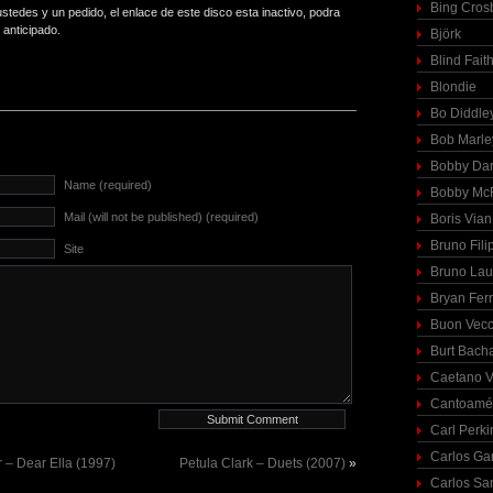
Bing Cros
stedes y un pedido, el enlace de este disco esta inactivo, podra
 anticipado.
Björk
Blind Fait
Blondie
Bo Diddle
Bob Marle
Bobby Dar
Name (required)
Bobby McF
Mail (will not be published) (required)
Boris Vian
Bruno Fili
Site
Bruno Lau
Bryan Fer
Buon Vecc
Burt Bach
Caetano V
Cantoamé
Carl Perki
Carlos Ga
 – Dear Ella (1997)
Petula Clark – Duets (2007)
»
Carlos Sa