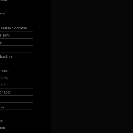
ell
 Mutuo Soccorso
reisand
te
ebastian
donia
dwards
Baraj
upin
onacci
day
hn
man