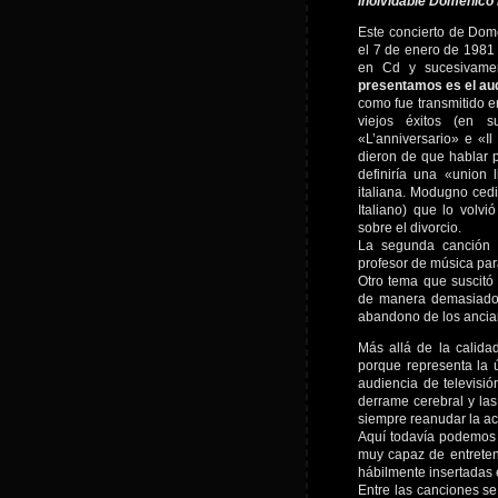
inolvidable Domenico
Este concierto de Dome
el 7 de enero de 1981
en Cd y sucesivamen
presentamos es el au
como fue transmitido en
viejos éxitos (en 
«L’anniversario» e «I
dieron de que hablar p
definiría una «union 
italiana. Modugno cedi
Italiano) que lo volv
sobre el divorcio.
La segunda canción 
profesor de música par
Otro tema que suscitó 
de manera demasiado a
abandono de los ancia
Más allá de la calida
porque representa la ú
audiencia de televisi
derrame cerebral y la
siempre reanudar la act
Aquí todavía podemos 
muy capaz de entreten
hábilmente insertadas 
Entre las canciones s