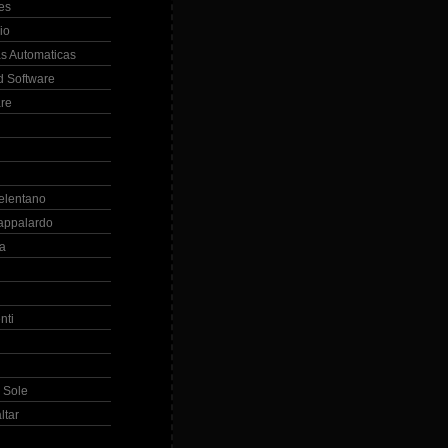
es
io
s Automaticas
 Software
re
elentano
appalardo
la
nti
 Sole
ltar