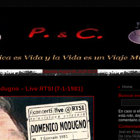
Saturday, August 08, 2026 02:25
Home
ugno – Live RTSI (7-1-1981)
Buscar en
En caso si el
esta roto, de
comentario d
Comentari
Joel
en
Toqu
De Una Histo