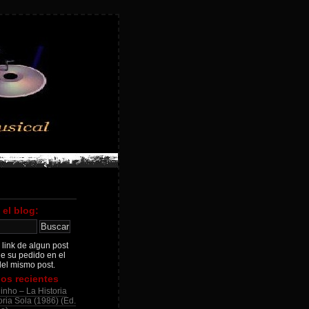
 el blog:
 link de algun post
je su pedido en el
el mismo post.
os recientes
inho – La Historia
ria Sola (1986) (Ed.