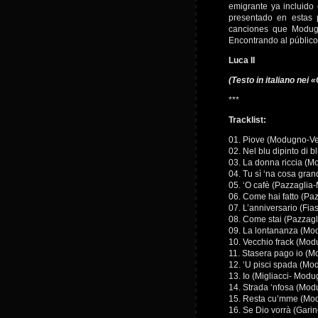
emigrante ya incluido
presentado en estas 
canciones que Modug
Encontrando al públic
Luca II
(Testo in italiano nei
***
Tracklist:
01. Piove (Modugno-V
02. Nel blu dipinto di 
03. La donna riccia (
04. Tu sì ‘na cosa gra
05. ‘O cafè (Pazzagli
06. Come hai fatto (P
07. L’anniversario (Fia
08. Come stai (Pazzag
09. La lontananza (M
10. Vecchio frack (Mo
11. Stasera pago io (
12. ‘U pisci spada (Mo
13. Io (Migliacci- Mod
14. Strada ‘nfosa (Mo
15. Resta cu’mme (M
16. Se Dio vorrà (Gar