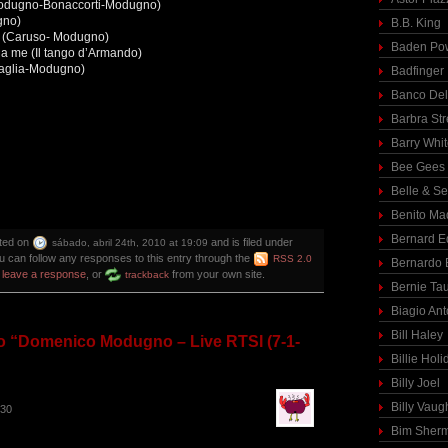
Modugno-Bonaccorti-Modugno)
gno)
B.B. King
no (Caruso- Modugno)
Baden Pow
a me (Il tango d’Armando)
zaglia-Modugno)
Badfinger
Banco Del
Barbra St
Barry Whi
Bee Gees
Belle & S
Benito Ma
Bernard E
ted on
and is filed under
sábado, abril 24th, 2010 at 19:09
ou can follow any responses to this entry through the
RSS 2.0
Bernardo 
n
leave a response
, or
from your own site.
trackback
Bernie Ta
Biagio Ant
Bill Haley
 “Domenico Modugno – Live RTSI (7-1-
Billie Holi
Billy Joel
Billy Vaug
:30
Bim Sher