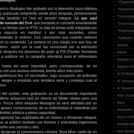
 Modugno.
* Especial
nico Modugno fue grabado por la televisión suizo-italiana
*Aniversar
 y publicado solamente veinte años después, primeramente
*Descarga
te también en Dvd en versión integral.
Lo que aquí
dio tomado del Dvd
, que presenta el concierto exactamente
*Download
 su tiempo por la RTSI. la lista de temas está integrada por
*Rapidsha
su mayoría en medley) y por más recientes, como
l maestro di violino». Dos cancciones que cuando salieron
*Software
or su contenido. La primera es una elegía a lo que hoy se
Adamo
libre», razón por la cual fue censurada por la televisión
ó después los derechos de autor al PSI (Partido Socialista
Adele
ió a publicar en la campaña eñectoral para el referendum
Adriano C
habla del amor imposible -pero correspondido- de un
Adriano P
a con una alumna violinista, treinta años más jóven.
Al Di Meo
polémicas fue «Il vecchietto», bajo acusación de enfrentar
legre y simplista una temática seria y compleja cual el
Al Jarreau
nos.
Al Stewart
d del sonido, esta grabación es un documento importante
Alan Sorre
ltima actuación real en directo de Mister Volare para una
Alice
ón. Pocos años después Modugno se verá afectado por un
s graves consecuencias de la enfermedad le impedirán por
Almendra
ividad artística a plena capacidad.
Alunni Del
apreciar las cualidades de un músico y showman integral,
er al público también con bromas y anécdotas ingeniosas
Amelita Ba
entre una canción y otra.
Ana Belén
e destacan la conmovedora «Amara Terra Mia» canto de un