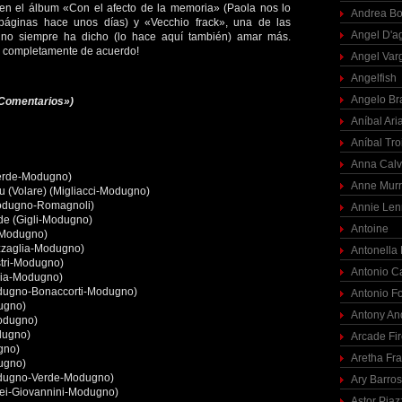
 en el álbum «Con el afecto de la memoria» (Paola nos lo
Andrea Bo
páginas hace unos días) y «Vecchio frack», una de las
Angel D'a
no siempre ha dicho (lo hace aquí también) amar más.
o completamente de acuerdo!
Angel Var
Angelfish
Angelo Br
 «Comentarios»)
Aníbal Ari
Aníbal Tro
Anna Calv
erde-Modugno)
Anne Mur
blu (Volare) (Migliacci-Modugno)
Modugno-Romagnoli)
Annie Len
nde (Gigli-Modugno)
Antoine
a-Modugno)
azzaglia-Modugno)
Antonella
stri-Modugno)
Antonio C
lia-Modugno)
odugno-Bonaccorti-Modugno)
Antonio F
dugno)
Antony An
Modugno)
dugno)
Arcade Fi
ugno)
Aretha Fra
dugno)
odugno-Verde-Modugno)
Ary Barro
inei-Giovannini-Modugno)
Astor Piaz