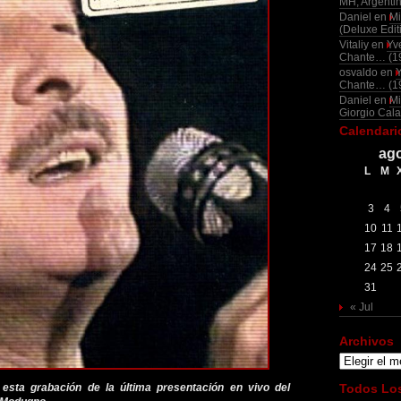
MH, Argenti
Daniel
en
Mi
(Deluxe Edit
Vitaliy
en
Yv
Chante… (1
osvaldo
en
Chante… (1
Daniel
en
Mi
Giorgio Cala
Calendari
ago
L
M
3
4
10
11
17
18
24
25
31
« Jul
Archivos
Archivos
 esta grabación de la última presentación en vivo del
Todos Los