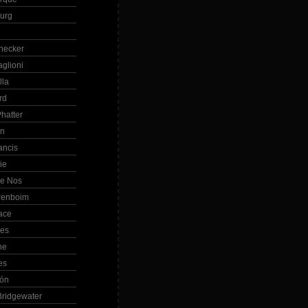
Burg
hecker
glioni
lla
rd
hatter
in
ancis
ie
de Nos
renboim
ace
les
ne
es
bón
ridgewater