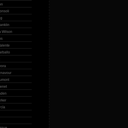
on
onsoli
ng
anklin
 Wilson
ns
alente
arballo
z
vora
znavour
Dumont
renet
aden
rker
rcía
rque