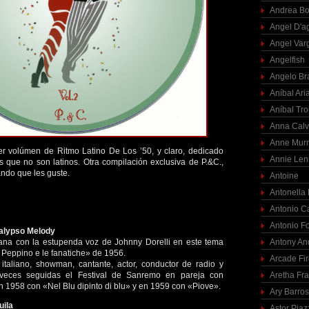
Andrea Bo
Angel D'a
Angel Var
Angelfish
Angelo Br
Aníbal Ari
Aníbal Tro
Anna Calv
Anne Mur
cer volúmen de Ritmo Latino De Los ’50, y claro, dedicado
Annie Len
es que no son latinos. Otra compilación exclusiva de P.&C.,
ando que les guste.
Antoine
Antonella
Antonio C
Antonio F
Calypso Melody
liana con la estupenda voz de Johnny Dorelli en este tema
Antony An
, Peppino e le fanatiche» de 1956.
Arcade Fi
a italiano, showman, cantante, actor, conductor de radio y
 veces seguidas el Festival de Sanremo en pareja con
Aretha Fra
1958 con «Nel Blu dipinto di blu» y en 1959 con «Piove».
Ary Barro
uila
Astor Piaz