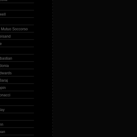
ell
 Mutuo Soccorso
reisand
te
ebastian
donia
dwards
Baraj
upin
onacci
day
hn
man