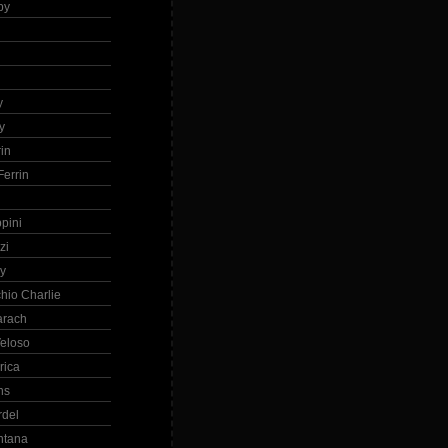
by
h
y
y
in
errin
ppini
zi
ry
hio Charlie
arach
eloso
rica
ns
rdel
ntana