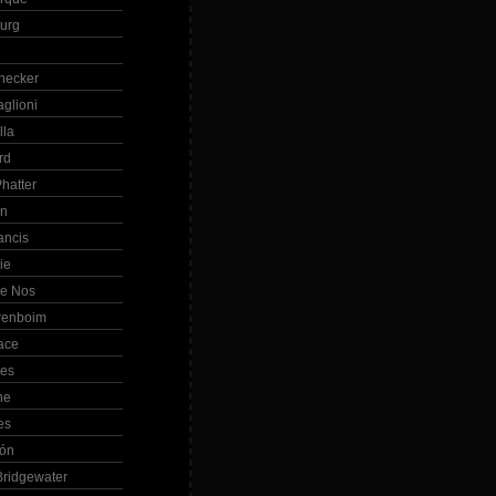
Burg
hecker
glioni
lla
rd
hatter
in
ancis
ie
de Nos
renboim
ace
les
ne
es
bón
ridgewater