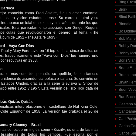
Bing Cros
e Carioca
Björk
mejor conocido como Fred Astaire, fue un actor, cantante,
Blind Fait
 de teatro y cine estadounidense. Su carrera teatral y su
 cine abarcó un total de setenta y seis años, durante los que
Blondie
icales. Está particularmente asociado con Ginger Rogers,
Bo Diddle
películas que revolucionaron el género. El tema «The
álbum de 1952 «The Astaire Story».
Bob Marle
ord – Vaya Con Dios
Bobby Dar
Paul y Mary Ford tuvieron 16 top ten hits, cinco de ellos en
Bobby McF
. Específicamente éste “Vaya con Dios” fue número uno
consecutivas en 1953.
Boris Vian
Bruno Fili
co
erace, más conocido por sólo su apellido, fue un famoso
Bruno Lau
dounidense de ascendencia polaca e italiana. Se convirtió en
Bryan Fer
 Estados Unidos, gracias a la serie televisiva El Show de
itió entre 1952 y 1957. Esta versión de Tico Tico data de
Buon Vecc
Burt Bach
uizàs Quizàs Quizàs
Caetano V
áticas interpretaciones en castellano de Nat King Cole,
“Cole Español” de 1958. La versión fue grabada el 20 de
Cantoamé
Carl Perki
semary Clooney – Brazil
Carlos Ga
 más conocido en inglés como «Brazil», es una de las más
Carlos Sa
 brasileñas de todos los tiempos. Fue escrita por el