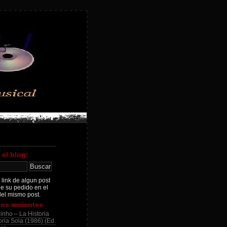
 el blog:
 link de algun post
je su pedido en el
el mismo post.
os recientes
inho – La Historia
ria Sola (1986) (Ed.