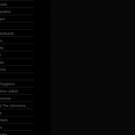
celli
gostino
gas
anduardi
as
ilo
i
ray
nox
 Ruggiero
arlos Jobim
orcione
d The Johnsons
re
nklin
so
zolla