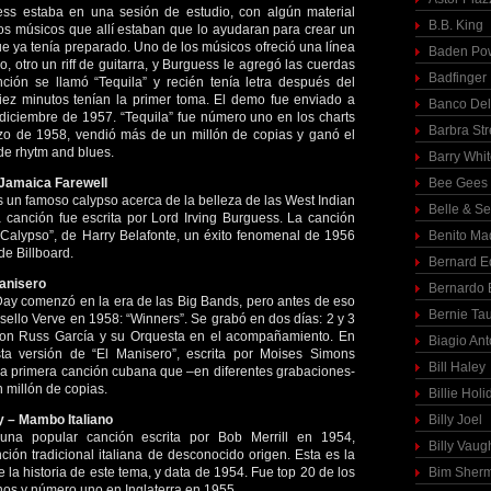
ss estaba en una sesión de estudio, con algún material
B.B. King
los músicos que allí estaban que lo ayudaran para crear un
e ya tenía preparado. Uno de los músicos ofreció una línea
Baden Pow
, otro un riff de guitarra, y Burguess le agregó las cuerdas
Badfinger
nción se llamó “Tequila” y recién tenía letra después del
ez minutos tenían la primer toma. El demo fue enviado a
Banco Del
 diciembre de 1957. “Tequila” fue número uno en los charts
Barbra St
o de 1958, vendió más de un millón de copias y ganó el
e rhytm and blues.
Barry Whi
 Jamaica Farewell
Bee Gees
un famoso calypso acerca de la belleza de las West Indian
Belle & S
a canción fue escrita por Lord Irving Burguess. La canción
“Calypso”, de Harry Belafonte, un éxito fenomenal de 1956
Benito Ma
de Billboard.
Bernard E
Manisero
Bernardo 
Day comenzó en la era de las Big Bands, pero antes de eso
Bernie Ta
 sello Verve en 1958: “Winners”. Se grabó en dos días: 2 y 3
con Russ García y su Orquesta en el acompañamiento. En
Biagio Ant
ta versión de “El Manisero”, escrita por Moises Simons
Bill Haley
la primera canción cubana que –en diferentes grabaciones-
 millón de copias.
Billie Holi
 – Mambo Italiano
Billy Joel
na popular canción escrita por Bob Merrill en 1954,
Billy Vaug
ón tradicional italiana de desconocido origen. Esta es la
 la historia de este tema, y data de 1954. Fue top 20 de los
Bim Sher
os y número uno en Inglaterra en 1955.