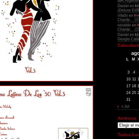
MH, Argenti
Daniel
en
Mi
(Deluxe Edit
Vitaliy
en
Yv
Chante… (1
osvaldo
en
Chante… (1
Daniel
en
Mi
Giorgio Cala
Calendari
ago
L
M
3
4
10
11
17
18
24
25
31
« Jul
Archivos
Archivos
Todos Los