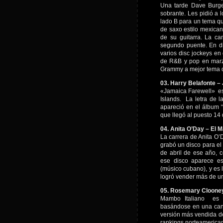
Una tarde Dave Burge
sobrante. Les pidió a 
lado B para un tema qu
de saxo estilo mexicano
de su guitarra. La ca
segundo puente. En di
varios disc jockeys en
de R&B y pop en marz
Grammy a mejor tema d
03. Harry Belafonte –
«Jamaica Farewell» es 
Islands. La letra de l
apareció en el álbum 
que llegó al puesto 14 
04. Anita O’Day – El 
La carrera de Anita O’
grabó un disco para el
de abril de ese año, 
ese disco aparece es
(músico cubano), y es 
logró vender más de un
05. Rosemary Clooney
Mambo Italiano es u
basándose en una canci
versión más vendida de
rankings norteamerican