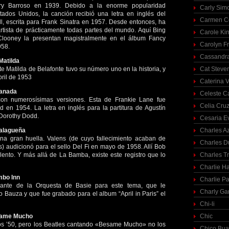
Ary Barroso en 1939. Debido a la enorme popularidad
Carly Sim
ados Unidos, la canción recibió una letra en inglés del
Carmen C
l, escrita para Frank Sinatra en 1957. Desde entonces, ha
artista de prácticamente todas partes del mundo. Aquí Bing
Carole Ki
looney la presentan magistralmente en el álbum Fancy
Carolyn Fr
958.
Cassandra
Matilda
te Matilda de Belafonte tuvo su número uno en la historia, y
Cat Steve
bril de 1953
Caterina V
ranada
Celeste C
con numerosísimas versiones. Esta de Frankie Lane fue
Celia Cru
 en 1954. La letra en inglés para la partitura de Agustín
 Dorothy Dodd.
Cesaria E
Malagueña
Charles A
na gran huella. Valens (de cuyo fallecimiento acaban de
Charles 
 audicionó para el sello Del Fi en mayo de 1958. Allí Bob
ento. Y más allá de La Bamba, existe este registro que lo
Charles T
Charlie H
mbo Inn
Charlie Pa
lante de la Orquesta de Basie para este tema, que le
Charly Ga
o Bauza y que fue grabado para el album “April in Paris” el
Chi-li
esame Mucho
Chic
os ’50, pero los Beatles cantando «Besame Mucho» no los
Chico Bua