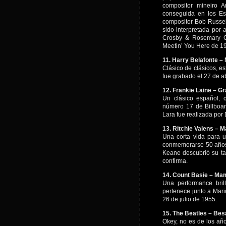
compositor mineiro 
conseguida en los Est
compositor Bob Russel
sido interpretada por 
Crosby & Rosemary C
Meetin’ You Here de 1
11. Harry Belafonte – 
Clásico de clásicos, es
fue grabado el 27 de a
12. Frankie Laine – G
Un clásico español, 
número 17 de Billboard
Lara fue realizada por
13. Ritchie Valens – 
Una corta vida para u
conmemorarse 50 años)
Keane descubrió su tal
confirma.
14. Count Basie – Ma
Una performance bril
pertenece junto a Mari
26 de julio de 1955.
15. The Beatles – B
Okey, no es de los añ