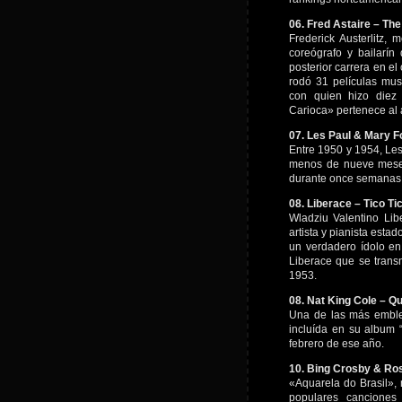
06. Fred Astaire – Th
Frederick Austerlitz, 
coreógrafo y bailarín
posterior carrera en el
rodó 31 películas mus
con quien hizo diez 
Carioca» pertenece al 
07. Les Paul & Mary F
Entre 1950 y 1954, Les 
menos de nueve meses
durante once semanas 
08. Liberace – Tico Ti
Wladziu Valentino Lib
artista y pianista esta
un verdadero ídolo en
Liberace que se transm
1953.
08. Nat King Cole – Q
Una de las más emblem
incluída en su album 
febrero de ese año.
10. Bing Crosby & Ro
«Aquarela do Brasil»,
populares canciones