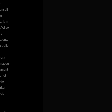
on
onsoli
ng
anklin
 Wilson
ns
alente
arballo
z
vora
znavour
Dumont
renet
aden
rker
rcía
rque