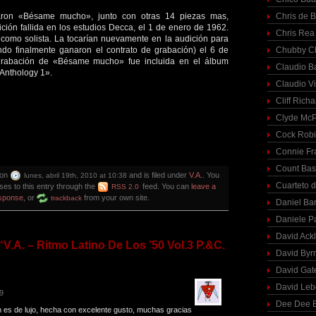
taron «Bésame mucho», junto con otras 14 piezas mas,
Chris de 
ción fallida en los estudios Decca, el 1 de enero de 1962.
Chris Rea
como solista. La tocarían nuevamente en la audición para
ndo finalmente ganaron el contrato de grabación) el 6 de
Chubby C
grabación de «Bésame mucho» fue incluida en el álbum
Claudio Ba
Anthology 1».
Claudio Vi
Cliff Richa
Clyde McP
Cock Rob
Connie Fr
Count Bas
 on
and is filed under
V.A.
. You
lunes, abril 19th, 2010 at 10:38
Cuarteto 
ses to this entry through the
feed. You can
leave a
RSS 2.0
sponse
, or
from your own site.
trackback
Daniel Ba
Daniele P
David Ack
V.A. – Ritmo Latino De Los ’50 Vol.3 P.&C.
David Byr
David Gat
David Le
49
Dee Dee B
 es de lujo, hecha con excelente gusto, muchas gracias