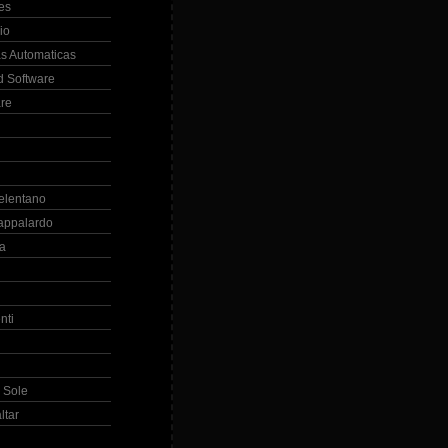
es
io
s Automaticas
 Software
re
elentano
appalardo
la
nti
 Sole
ltar