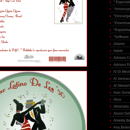
* Especial
*Aniversar
*Descarga
*Download
*Rapidsha
*Software
Adamo
Adele
Adriano C
Adriano P
Al Di Meo
Al Jarreau
Al Stewart
Alan Sorre
Alice
Almendra
Alunni Del
Amelita Ba
Ana Belén