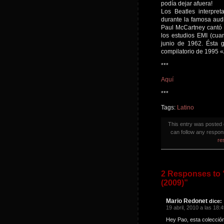
podía dejar afuera!
Los Beatles interpre
durante la famosa audi
Paul McCartney cantó 
los estudios EMI (cua
junio de 1962. Ésta 
compilatorio de 1995 «
***
Aquí
***
Tags:
Latino
This entry was posted
can follow any respon
re
2 Responses to “
(2009)”
Mario Redonet
dice:
19 abril, 2010 a las 18:
Hey Pao, esta colección