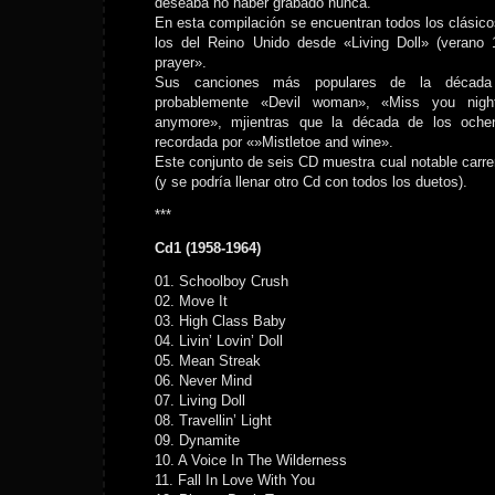
deseaba no haber grabado nunca.
En esta compilación se encuentran todos los clásic
los del Reino Unido desde «Living Doll» (verano
prayer».
Sus canciones más populares de la década
probablemente «Devil woman», «Miss you nigh
anymore», mjientras que la década de los oche
recordada por «»Mistletoe and wine».
Este conjunto de seis CD muestra cual notable carrer
(y se podría llenar otro Cd con todos los duetos).
***
Cd1 (1958-1964)
01. Schoolboy Crush
02. Move It
03. High Class Baby
04. Livin’ Lovin’ Doll
05. Mean Streak
06. Never Mind
07. Living Doll
08. Travellin’ Light
09. Dynamite
10. A Voice In The Wilderness
11. Fall In Love With You