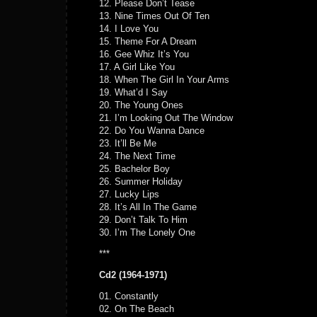
12. Please Don’t Tease
13. Nine Times Out Of Ten
14. I Love You
15. Theme For A Dream
16. Gee Whiz It’s You
17. A Girl Like You
18. When The Girl In Your Arms
19. What’d I Say
20. The Young Ones
21. I’m Looking Out The Window
22. Do You Wanna Dance
23. It’ll Be Me
24. The Next Time
25. Bachelor Boy
26. Summer Holiday
27. Lucky Lips
28. It’s All In The Game
29. Don’t Talk To Him
30. I’m The Lonely One
***
Cd2 (1964-1971)
01. Constantly
02. On The Beach