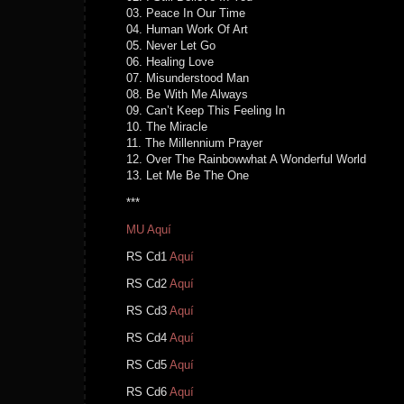
03. Peace In Our Time
04. Human Work Of Art
05. Never Let Go
06. Healing Love
07. Misunderstood Man
08. Be With Me Always
09. Can’t Keep This Feeling In
10. The Miracle
11. The Millennium Prayer
12. Over The Rainbowwhat A Wonderful World
13. Let Me Be The One
***
MU Aquí
RS Cd1
Aquí
RS Cd2
Aquí
RS Cd3
Aquí
RS Cd4
Aquí
RS Cd5
Aquí
RS Cd6
Aquí