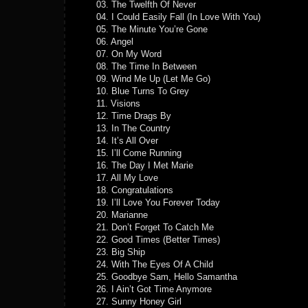
03. The Twelfth Of Never
04. I Could Easily Fall (In Love With You)
05. The Minute You’re Gone
06. Angel
07. On My Word
08. The Time In Between
09. Wind Me Up (Let Me Go)
10. Blue Turns To Grey
11. Visions
12. Time Drags By
13. In The Country
14. It’s All Over
15. I’ll Come Running
16. The Day I Met Marie
17. All My Love
18. Congratulations
19. I’ll Love You Forever Today
20. Marianne
21. Don’t Forget To Catch Me
22. Good Times (Better Times)
23. Big Ship
24. With The Eyes Of A Child
25. Goodbye Sam, Hello Samantha
26. I Ain’t Got Time Anymore
27. Sunny Honey Girl