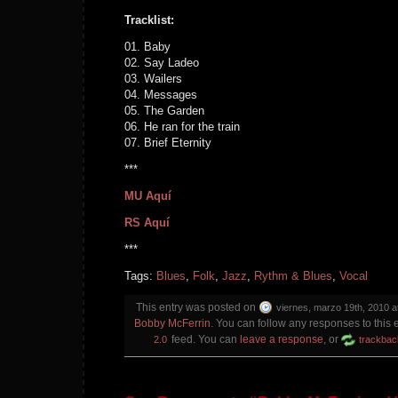
Tracklist:
01. Baby
02. Say Ladeo
03. Wailers
04. Messages
05. The Garden
06. He ran for the train
07. Brief Eternity
***
MU Aquí
RS Aquí
***
Tags:
Blues
,
Folk
,
Jazz
,
Rythm & Blues
,
Vocal
This entry was posted on
viernes, marzo 19th, 2010 a
Bobby McFerrin
. You can follow any responses to this 
feed. You can
leave a response
, or
2.0
trackbac