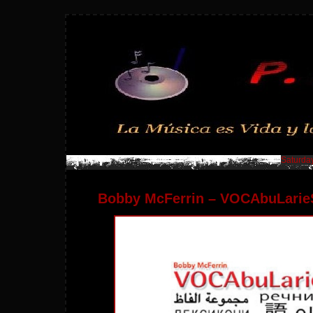
Saturday
Bobby McFerrin – VOCAbuLarieS