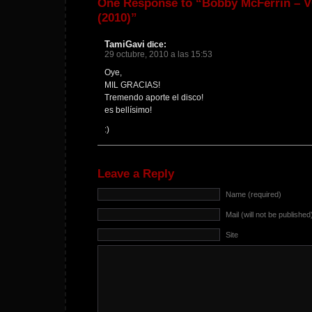
One Response to “Bobby McFerrin – 
(2010)”
TamiGavi
dice:
29 octubre, 2010 a las 15:53
Oye,
MIL GRACIAS!
Tremendo aporte el disco!
es bellísimo!
:)
Leave a Reply
Name (required)
Mail (will not be published
Site