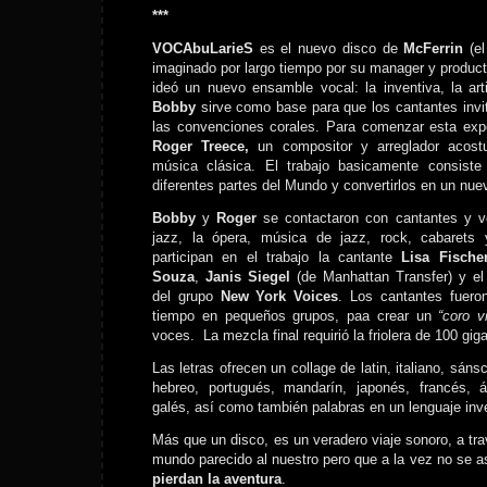
***
VOCAbuLarieS
es el nuevo disco de
McFerrin
(el
imaginado por largo tiempo por su manager y producto
ideó un nuevo ensamble vocal: la inventiva, la art
Bobby
sirve como base para que los cantantes invi
las convenciones corales. Para comenzar esta expe
Roger Treece,
un compositor y arreglador acost
música clásica. El trabajo basicamente consis
diferentes partes del Mundo y convertirlos en un nue
Bobby
y
Roger
se contactaron con cantantes y v
jazz, la ópera, música de jazz, rock, cabarets 
participan en el trabajo la cantante
Lisa Fische
Souza
,
Janis Siegel
(de Manhattan Transfer) y el
del grupo
New York Voices
. Los cantantes fuer
tiempo en pequeños grupos, paa crear un
“coro v
voces. La mezcla final requirió la friolera de 100 gi
Las letras ofrecen un collage de latin, italiano, sánsc
hebreo, portugués, mandarín, japonés, francés, 
galés, así como también palabras en un lenguaje in
Más que un disco, es un veradero viaje sonoro, a tra
mundo parecido al nuestro pero que a la vez no se 
pierdan la aventura
.