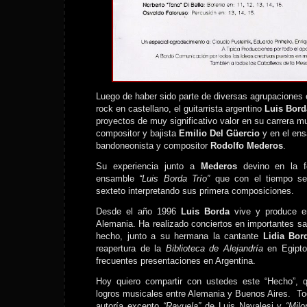
Luego de haber sido parte de diversas agrupaciones
rock en castellano, el guitarrista argentino
Luis Bord
proyectos de muy significativo valor en su carrera mus
compositor y bajista
Emilio Del Güercio
y en el ens
bandoneonista y compositor
Rodolfo Mederos
.
Su experiencia junto a
Mederos
devino en la f
ensamble
“Luis Borda Trío”
que con el tiempo se 
sexteto interpretando sus primera composiciones.
Desde el año 1996
Luis Borda
vive y produce e
Alemania. Ha realizado conciertos en importantes sa
hecho, junto a su hermana la cantante
Lidia Bo
reapertura de la
Biblioteca de Alejandría
en Egipto
frecuentes presentaciones en Argentina.
Hoy quiero compartir con ustedes este “Hecho”,
logros musicales entre Alemania y Buenos Aires. T
autoría excepto
“Rayuela”
de Luis Navalesi y
“Mil