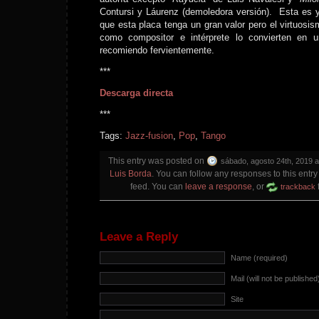
Contursi y Láurenz (demoledora versión). Esta es 
que esta placa tenga un gran valor pero el virtuosis
como compositor e intérprete lo convierten en u
recomiendo fervientemente.
***
Descarga directa
***
Tags:
Jazz-fusion
,
Pop
,
Tango
This entry was posted on
sábado, agosto 24th, 2019 a
Luis Borda
. You can follow any responses to this entr
feed. You can
leave a response
, or
trackback
Leave a Reply
Name (required)
Mail (will not be published
Site