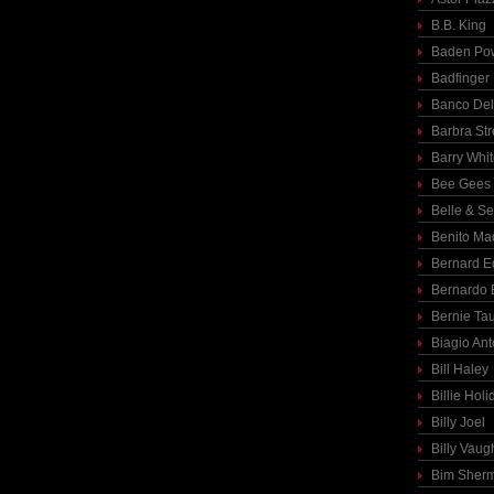
B.B. King
Baden Pow
Badfinger
Banco Del
Barbra St
Barry Whi
Bee Gees
Belle & S
Benito Ma
Bernard E
Bernardo 
Bernie Ta
Biagio Ant
Bill Haley
Billie Holi
Billy Joel
Billy Vaug
Bim Sher