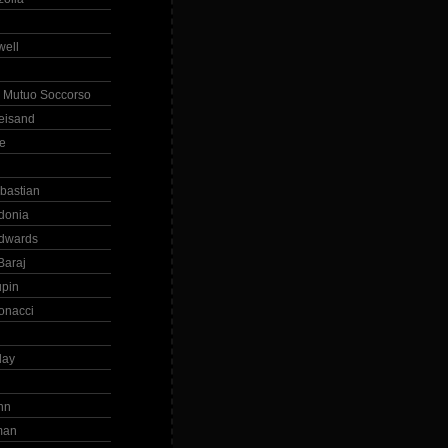
ell
 Mutuo Soccorso
reisand
te
ebastian
donia
dwards
Baraj
upin
onacci
day
hn
man