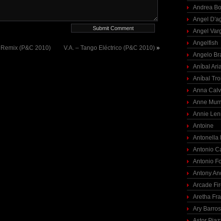
Andrea Bo
Angel D'a
Angel Var
Angelfish
 Remix (P&C 2010)
V.A. – Tango Eléctrico (P&C 2010)
»
Angelo Br
Aníbal Ari
Aníbal Tro
Anna Calv
Anne Mur
Annie Len
Antoine
Antonella
Antonio C
Antonio F
Antony An
Arcade Fi
Aretha Fra
Ary Barro
Astor Piaz