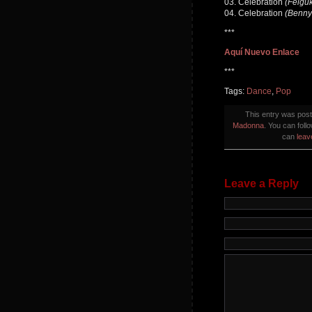
03. Celebration
(Felguk
04. Celebration
(Benny
***
Aquí Nuevo Enlace
***
Tags:
Dance
,
Pop
This entry was pos
Madonna
. You can foll
can
leav
Leave a Reply