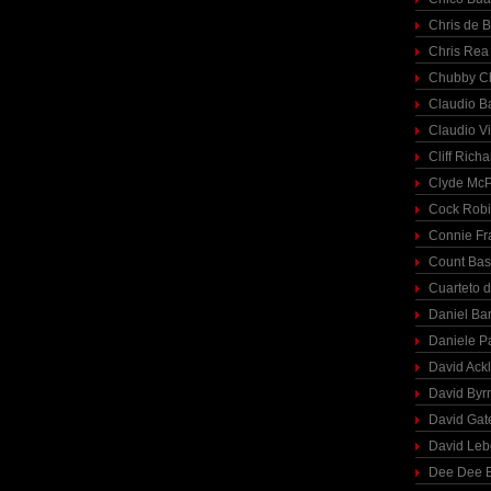
Chris de 
Chris Rea
Chubby C
Claudio Ba
Claudio Vi
Cliff Richa
Clyde McP
Cock Rob
Connie Fr
Count Bas
Cuarteto 
Daniel Ba
Daniele P
David Ack
David Byr
David Gat
David Le
Dee Dee B