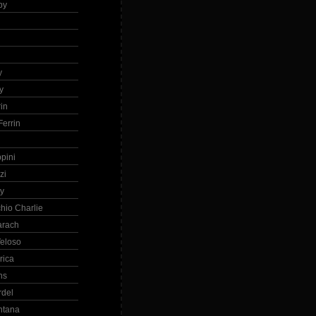
by
h
y
y
in
errin
ppini
zi
ry
hio Charlie
arach
eloso
rica
ns
rdel
ntana