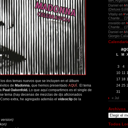
MH, Argenti
Daniel
en
Mi
(Deluxe Edit
Vitaliy
en
Yv
Chante… (1
osvaldo
en
Chante… (1
Daniel
en
Mi
Giorgio Cala
Calendari
ago
L
M
3
4
10
11
17
18
 los dos temas nuevos que se incluyen en el álbum
éxitos de
Madonna
, que hemos presentado
AQUÍ
. El tema
24
25
 a
Paul Oakenfold.
Lo que aquí compartimos es el single de
31
se tema (hay decenas de mezclas de djs aficionados
« Jul
). Como extra, he agregado además el
videoclip
de la
Archivos
Archivos
 version)
Todos Los
Akon)