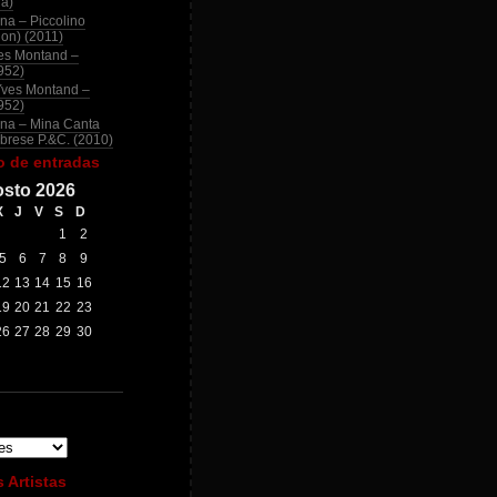
na)
na – Piccolino
ion) (2011)
es Montand –
952)
Yves Montand –
952)
na – Mina Canta
brese P.&C. (2010)
o de entradas
sto 2026
X
J
V
S
D
1
2
5
6
7
8
9
12
13
14
15
16
19
20
21
22
23
26
27
28
29
30
 Artistas