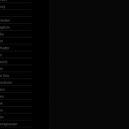
Burg
hecker
glioni
lla
rd
hatter
in
ancis
ie
de Nos
renboim
ace
les
ne
es
bón
ridgewater