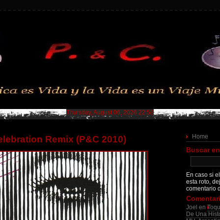
Thursday, August 06, 2026 22:58
Home
lebration Remix (P&C 2010)
Buscar en
En caso si el
esta roto, de
comentario d
Comentari
Joel
en
Toqu
De Una Histo