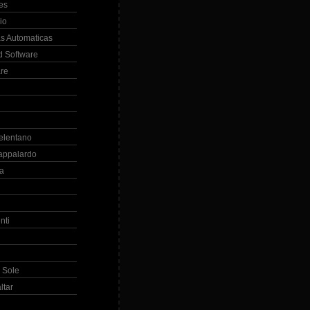
es
io
s Automaticas
 Software
re
elentano
appalardo
la
nti
 Sole
ltar