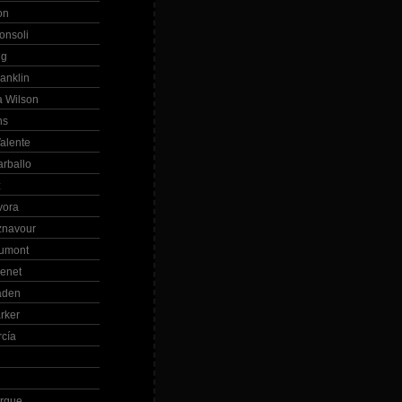
on
onsoli
ng
anklin
 Wilson
ns
alente
arballo
z
vora
znavour
Dumont
renet
aden
rker
rcía
rque