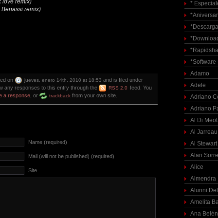
 love remix)
* Especial
 Benassi remix)
*Aniversar
*Descarga
*Download
*Rapidsha
*Software
Adamo
ted on
and is filed under
jueves, enero 14th, 2010 at 18:53
Adele
ow any responses to this entry through the
feed. You
RSS 2.0
e a response
, or
from your own site.
trackback
Adriano C
Adriano P
Al Di Meo
Al Jarreau
Name (required)
Al Stewart
Alan Sorre
Mail (will not be published) (required)
Alice
Site
Almendra
Alunni Del
Amelita Ba
Ana Belén