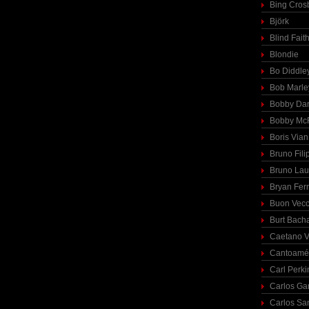
Bing Cros
Björk
Blind Fait
Blondie
Bo Diddle
Bob Marle
Bobby Dar
Bobby McF
Boris Vian
Bruno Fili
Bruno Lau
Bryan Fer
Buon Vecc
Burt Bach
Caetano V
Cantoamé
Carl Perki
Carlos Ga
Carlos Sa