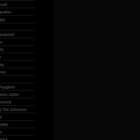
celli
gostino
gas
anduardi
as
ilo
i
ray
nox
 Ruggiero
arlos Jobim
orcione
d The Johnsons
re
nklin
so
zolla