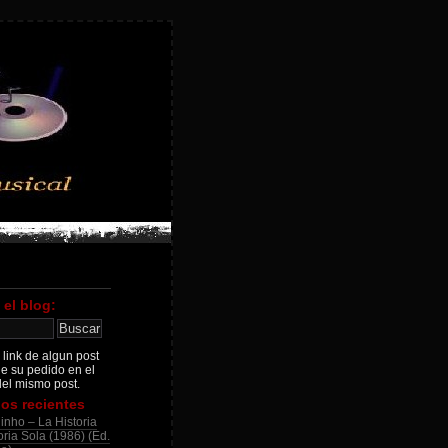
 el blog:
 link de algun post
je su pedido en el
el mismo post.
os recientes
inho – La Historia
ria Sola (1986) (Ed.