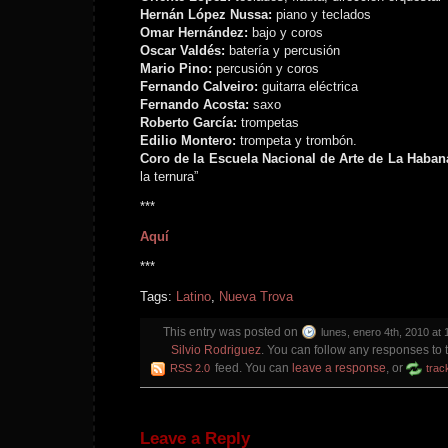
Hernán López Nussa:
piano y teclados
Omar Hernández:
bajo y coros
Oscar Valdés:
batería y percusión
Mario Pino:
percusión y coros
Fernando Calveiro:
guitarra eléctrica
Fernando Acosta:
saxo
Roberto García:
trompetas
Edilio Montero:
trompeta y trombón.
Coro de la Escuela Nacional de Arte de La Haban
la ternura”
***
Aquí
***
Tags:
Latino
,
Nueva Trova
This entry was posted on
lunes, enero 4th, 2010 at 
Silvio Rodriguez
. You can follow any responses to t
feed. You can
leave a response
, or
RSS 2.0
trac
Leave a Reply