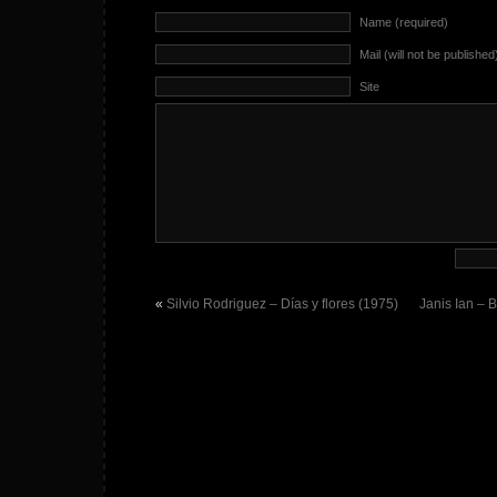
Name (required)
Mail (will not be published
Site
«
Silvio Rodriguez – Días y flores (1975)
Janis Ian – 