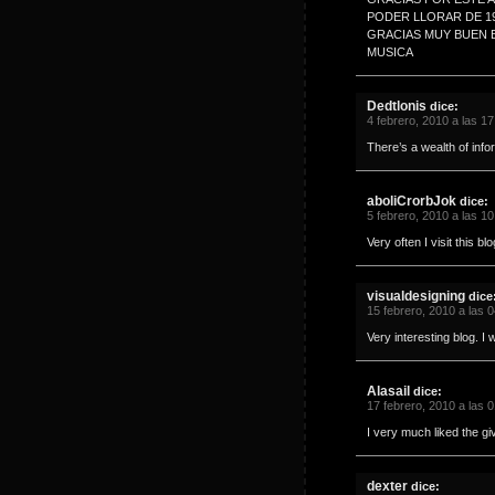
PODER LLORAR DE 19
GRACIAS MUY BUEN B
MUSICA
Dedtlonis
dice:
4 febrero, 2010 a las 17
There’s a wealth of info
aboliCrorbJok
dice:
5 febrero, 2010 a las 10
Very often I visit this 
visualdesigning
dice
15 febrero, 2010 a las 
Very interesting blog. I
Alasail
dice:
17 febrero, 2010 a las 
I very much liked the gi
dexter
dice: