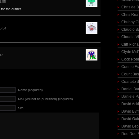
1:55
Chris de 
x for the auther
Chris Rea
Chubby C
15:54
Claudio Ba
Claudio Vi
Cliff Richa
Clyde McP
12
Cock Rob
Connie Fr
Count Bas
Cuarteto 
Daniel Ba
Name (required)
Daniele P
Mail (will not be published) (required)
David Ack
Site
David Byr
David Gat
David Le
Dee Dee B