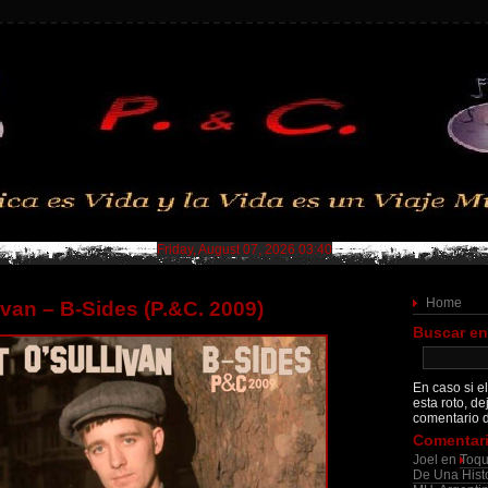
Friday, August 07, 2026 03:40
Home
ivan – B-Sides (P.&C. 2009)
Buscar en
En caso si el
esta roto, de
comentario d
Comentari
Joel
en
Toqu
De Una Histo