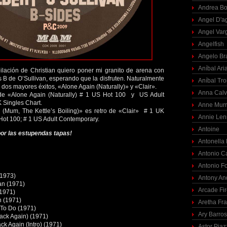
Andrea Bo
Angel D'a
Angel Var
Angelfish
Angelo Br
Aníbal Ari
lación de Christian quiero poner mi granito de arena con
s B de O’Sullivan, esperando que la disfruten. Naturalmente
Aníbal Tro
 dos mayores éxitos, «Alone Again (Naturally)» y «Clair».
Anna Calv
 de «Alone Again (Naturally) # 1 US Hot 100 y US Adult
 Singles Chart.
Anne Mur
(Mum, The Kettle’s Boiling)» es retro de «Clair» # 1 UK
Annie Len
 Hot 100; # 1 US Adult Contemporary.
Antoine
por las estupendas tapas!
Antonella
Antonio C
Antonio F
(1973)
Antony An
an (1971)
Arcade Fi
(1971)
n (1971)
Aretha Fra
 To Do (1971)
Ary Barro
(Back Again) (1971)
ack Again (Intro) (1971)
Astor Piaz