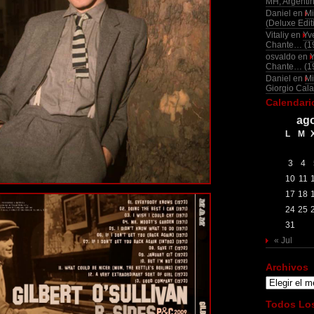
MH, Argenti
Daniel
en
Mi
(Deluxe Edit
Vitaliy
en
Yv
Chante… (1
osvaldo
en
Chante… (1
Daniel
en
Mi
Giorgio Cala
Calendari
ago
L
M
3
4
10
11
17
18
24
25
31
« Jul
Archivos
Archivos
Todos Los