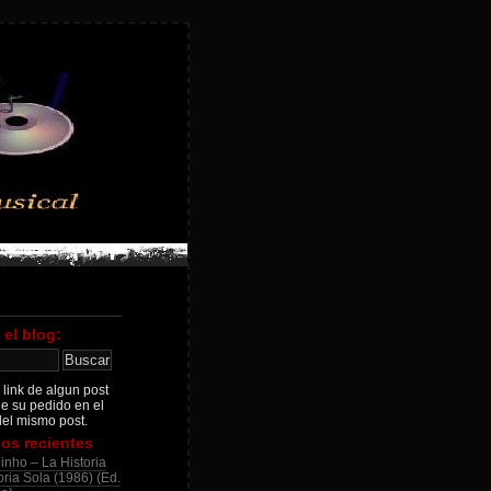
 el blog:
 link de algun post
je su pedido en el
el mismo post.
os recientes
inho – La Historia
ria Sola (1986) (Ed.