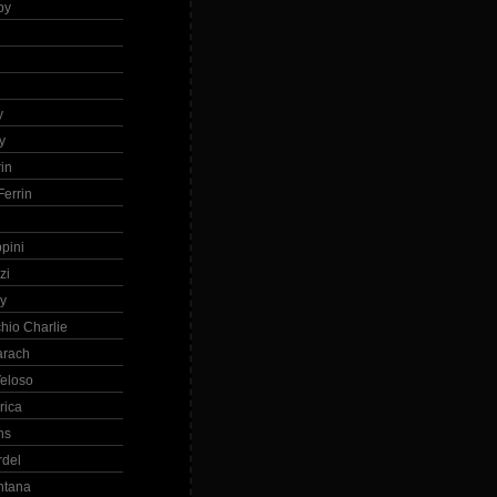
by
h
y
y
in
errin
ppini
zi
ry
hio Charlie
arach
eloso
rica
ns
rdel
ntana