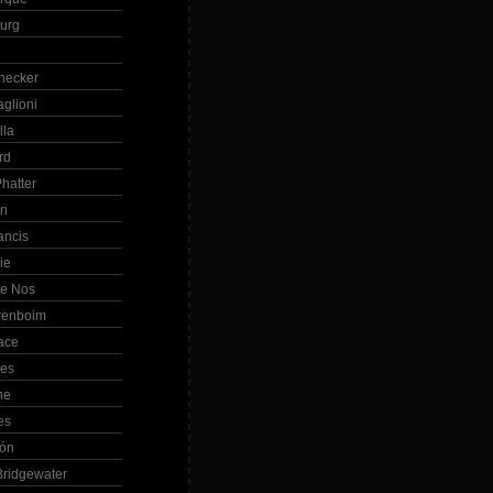
Burg
hecker
glioni
lla
rd
hatter
in
ancis
ie
de Nos
renboim
ace
les
ne
es
bón
ridgewater