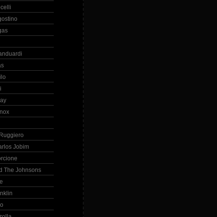
celli
gostino
gas
anduardi
as
ilo
i
ray
nox
 Ruggiero
arlos Jobim
orcione
d The Johnsons
re
nklin
so
zolla