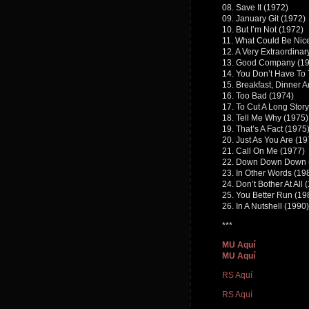
08. Save It (1972)
09. January Git (1972)
10. But I’m Not (1972)
11. What Could Be Nice
12. A Very Extraordinary
13. Good Company (1
14. You Don’t Have To 
15. Breakfast, Dinner 
16. Too Bad (1974)
17. To Cut A Long Story
18. Tell Me Why (1975)
19. That’s A Fact (1975
20. Just As You Are (19
21. Call On Me (1977)
22. Down Down Down 
23. In Other Words (19
24. Don’t Bother At All 
25. You Better Run (19
26. In A Nutshell (1990)
***
MU Aquí
MU Aquí
RS Aquí
RS Aquí