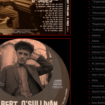
* Especial
*Aniversar
*Descarga
*Download
*Rapidsha
*Software
Adamo
Adele
Adriano C
Adriano P
Al Di Meo
Al Jarreau
Al Stewart
Alan Sorre
Alice
Almendra
Alunni Del
Amelita Ba
Ana Belén