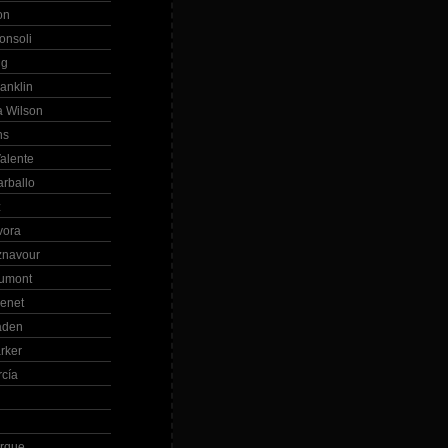
on
onsoli
ng
anklin
 Wilson
ns
alente
arballo
z
vora
znavour
Dumont
renet
aden
rker
rcía
rque