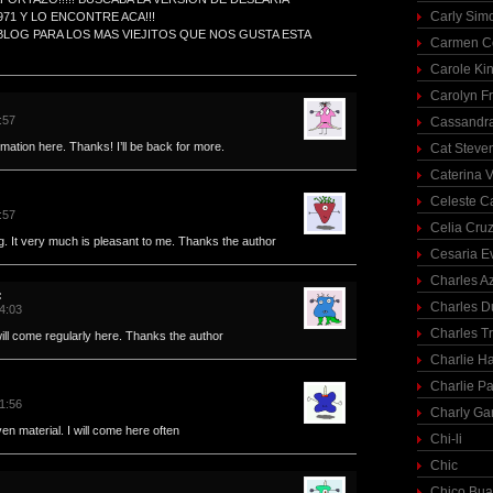
Carly Sim
71 Y LO ENCONTRE ACA!!!
LOG PARA LOS MAS VIEJITOS QUE NOS GUSTA ESTA
Carmen C
Carole Ki
Carolyn Fr
:57
Cassandra
rmation here. Thanks! I’ll be back for more.
Cat Steve
Caterina V
Celeste C
:57
Celia Cru
blog. It very much is pleasant to me. Thanks the author
Cesaria E
Charles A
:
Charles 
04:03
Charles T
 will come regularly here. Thanks the author
Charlie H
Charlie Pa
01:56
Charly Ga
ven material. I will come here often
Chi-li
Chic
Chico Bua