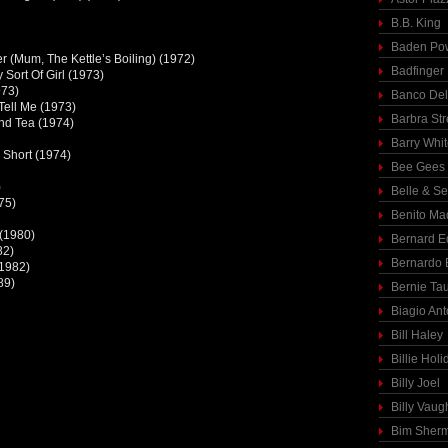
B.B. King
Baden Pow
r (Mum, The Kettle’s Boiling) (1972)
Badfinger
 Sort Of Girl (1973)
973)
Banco Del
Tell Me (1973)
Barbra St
And Tea (1974)
Barry Whi
 Short (1974)
Bee Gees
)
Belle & S
75)
Benito Ma
(1980)
Bernard E
82)
Bernardo 
(1982)
89)
Bernie Ta
Biagio Ant
Bill Haley
Billie Holi
Billy Joel
Billy Vaug
Bim Sher