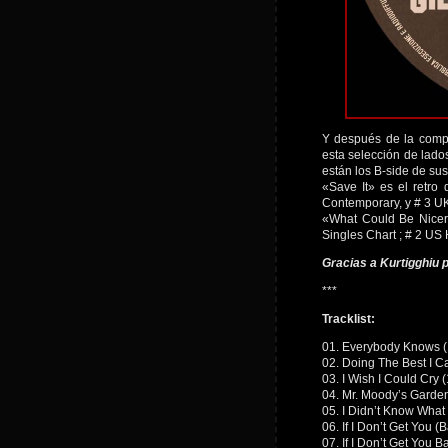
Y después de la compi
esta selección de lado
están los B-side de sus
«Save It» es el retro
Contemporary, y # 3 UK
«What Could Be Nicer 
Singles Chart ; # 2 US
Gracias a Kurtigghiu 
***
Tracklist:
01. Everybody Knows 
02. Doing The Best I C
03. I Wish I Could Cry 
04. Mr. Moody’s Garde
05. I Didn’t Know What
06. If I Don’t Get You 
07. If I Don’t Get You B