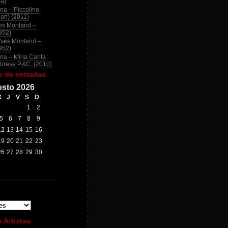
na)
na – Piccolino
ion) (2011)
es Montand –
952)
Yves Montand –
952)
na – Mina Canta
brese P.&C. (2010)
o de entradas
sto 2026
X
J
V
S
D
1
2
5
6
7
8
9
12
13
14
15
16
19
20
21
22
23
26
27
28
29
30
 Artistas