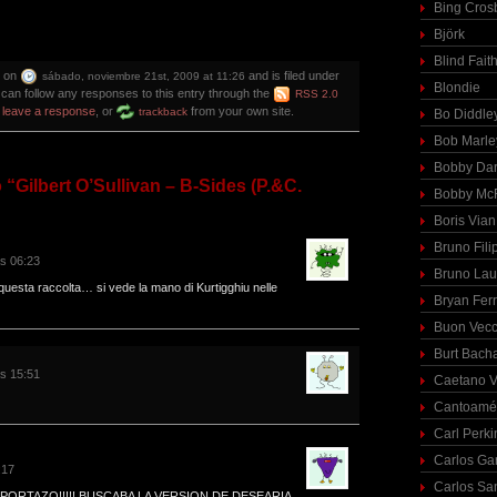
Bing Cros
Björk
Blind Fait
d on
and is filed under
sábado, noviembre 21st, 2009 at 11:26
Blondie
 can follow any responses to this entry through the
RSS 2.0
n
leave a response
, or
from your own site.
trackback
Bo Diddle
Bob Marle
Bobby Dar
“Gilbert O’Sullivan – B-Sides (P.&C.
Bobby McF
Boris Vian
Bruno Fili
as 06:23
Bruno Lau
uesta raccolta… si vede la mano di Kurtigghiu nelle
Bryan Fer
Buon Vecc
Burt Bach
as 15:51
Caetano V
Cantoamé
Carl Perki
Carlos Ga
:17
Carlos Sa
PORTAZO!!!!! BUSCABA LA VERSION DE DESEARIA