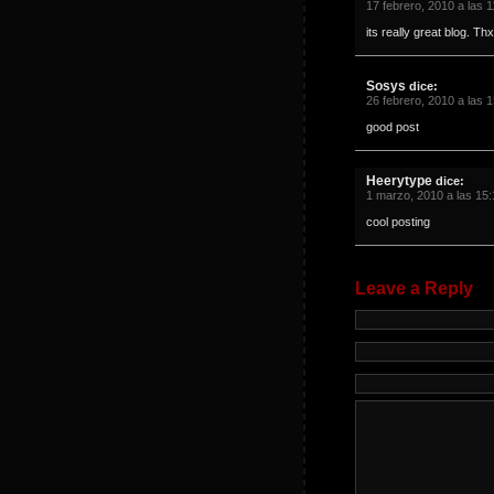
17 febrero, 2010 a las 1
its really great blog. Th
Sosys
dice:
26 febrero, 2010 a las 
good post
Heerytype
dice:
1 marzo, 2010 a las 15:
cool posting
Leave a Reply