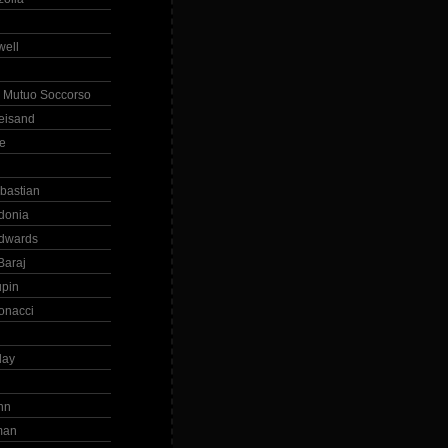
ell
 Mutuo Soccorso
reisand
te
ebastian
donia
dwards
Baraj
upin
onacci
day
hn
man