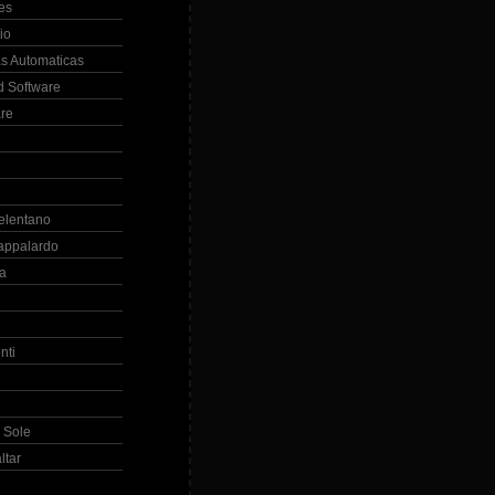
es
io
s Automaticas
 Software
re
elentano
appalardo
la
nti
 Sole
ltar