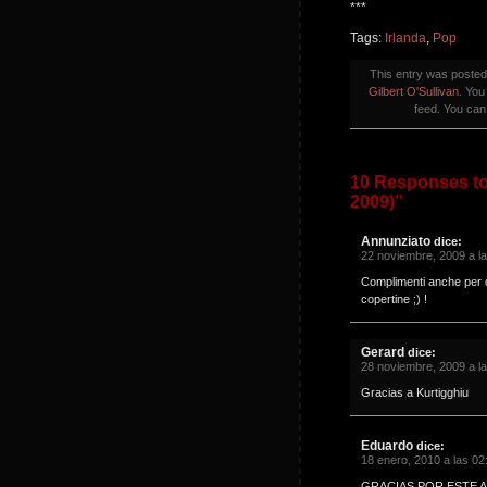
***
Tags:
Irlanda
,
Pop
This entry was poste
Gilbert O'Sullivan
. You
feed. You ca
10 Responses to 
2009)”
Annunziato
dice:
22 noviembre, 2009 a l
Complimenti anche per q
copertine ;) !
Gerard
dice:
28 noviembre, 2009 a l
Gracias a Kurtigghiu
Eduardo
dice:
18 enero, 2010 a las 02
GRACIAS POR ESTE A