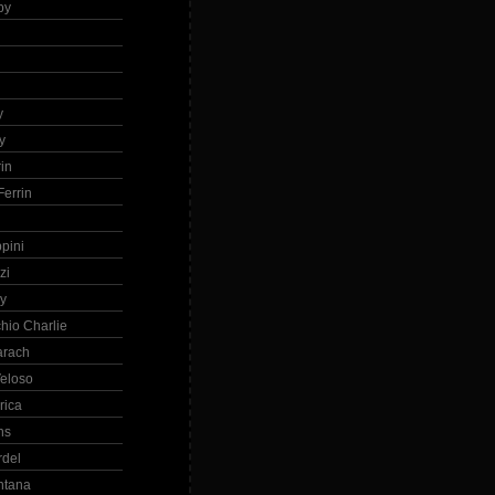
by
h
y
y
in
errin
ppini
zi
ry
hio Charlie
arach
eloso
rica
ns
rdel
ntana