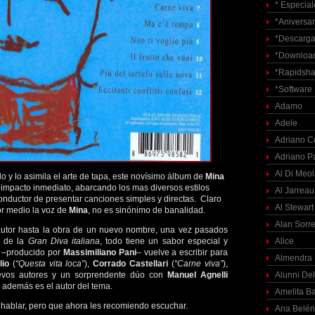
* Especial
*Aniversar
*Descarga
*Download
*Rapidsha
*Software
Adamo
Adele
Adriano C
Adriano P
Al Di Meo
lo y lo asimila el arte de tapa, este novísimo álbum de
Mina
impacto inmediato, abarcando los mas diversos estilos
Al Jarreau
conductor de presentar canciones simples y directas. Claro
Al Stewart
or medio la voz de
Mina
, no es sinónimo de banalidad.
Alan Sorre
utor hasta la obra de un nuevo nombre, una vez pasados
z de la
Gran Diva italiana
, todo tiene un sabor especial y
Alice
o –producido por
Massimiliano Pani
– vuelve a escribir para
Almendra
lio
(
“Questa vita loca”
),
Corrado Castellari
(
“Carne viva”
),
evos autores y un sorprendente dúo con
Manuel Agnelli
Alunni Del
e además es el autor del tema.
Amelita Ba
hablar, pero que ahora les recomiendo escuchar.
Ana Belén