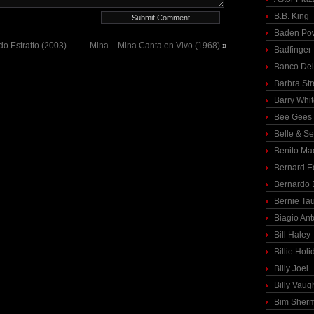
B.B. King
Baden Pow
o Estratto (2003)
Mina – Mina Canta en Vivo (1968)
»
Badfinger
Banco Del
Barbra St
Barry Whi
Bee Gees
Belle & S
Benito Ma
Bernard E
Bernardo 
Bernie Ta
Biagio Ant
Bill Haley
Billie Holi
Billy Joel
Billy Vaug
Bim Sher