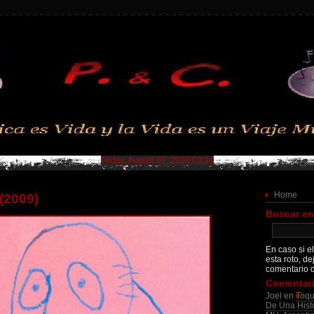
Friday, August 07, 2026 03:34
Home
 (2009)
Buscar en
En caso si el
esta roto, de
comentario d
Comentari
Joel
en
Toqu
De Una Histo