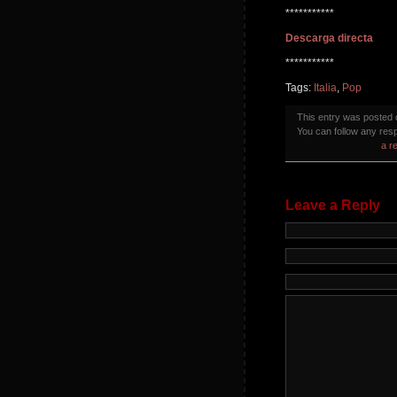
***********
Descarga directa
***********
Tags:
Italia
,
Pop
This entry was posted
You can follow any resp
a r
Leave a Reply