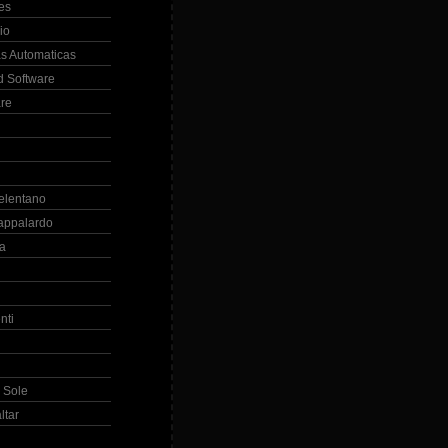
es
io
s Automaticas
 Software
re
elentano
appalardo
la
nti
 Sole
ltar