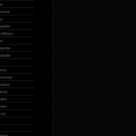
on
onsoli
ng
anklin
 Wilson
ns
alente
arballo
z
vora
znavour
Dumont
renet
aden
rker
rcía
rque