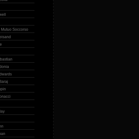
ell
 Mutuo Soccorso
reisand
te
ebastian
donia
dwards
Baraj
upin
onacci
day
hn
man