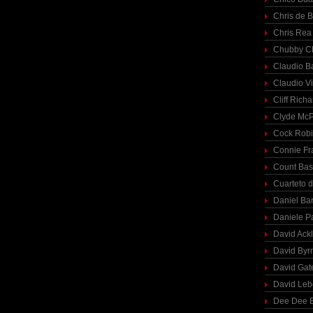
Chris de 
Chris Rea
Chubby C
Claudio Ba
Claudio Vi
Cliff Richa
Clyde McP
Cock Rob
Connie Fr
Count Bas
Cuarteto 
Daniel Ba
Daniele P
David Ack
David Byr
David Gat
David Le
Dee Dee B