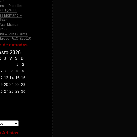
na)
na – Piccolino
ion) (2011)
es Montand –
952)
Yves Montand –
952)
na – Mina Canta
brese P.&C. (2010)
o de entradas
sto 2026
X
J
V
S
D
1
2
5
6
7
8
9
12
13
14
15
16
19
20
21
22
23
26
27
28
29
30
 Artistas