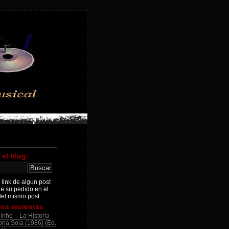
 el blog:
 link de algun post
je su pedido en el
el mismo post.
os recientes
inho – La Historia
ria Sola (1986) (Ed.