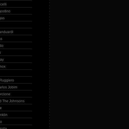
celli
gostino
gas
anduardi
as
ilo
i
ray
nox
 Ruggiero
arlos Jobim
orcione
d The Johnsons
re
nklin
so
zolla