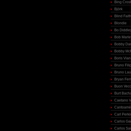
Bing Cros
Björk
Blind Fait
Blondie
Bo Diddle
Bob Marle
Bobby Dar
Bobby McF
Boris Vian
Bruno Fili
Bruno Lau
Bryan Fer
Buon Vecc
Burt Bach
Caetano V
Cantoamé
Carl Perki
Carlos Ga
Carlos Sa