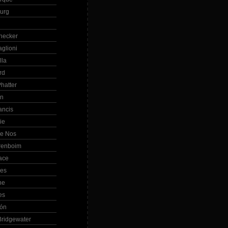
Burg
hecker
glioni
lla
rd
hatter
in
ancis
ie
de Nos
renboim
ace
les
ne
es
bón
ridgewater