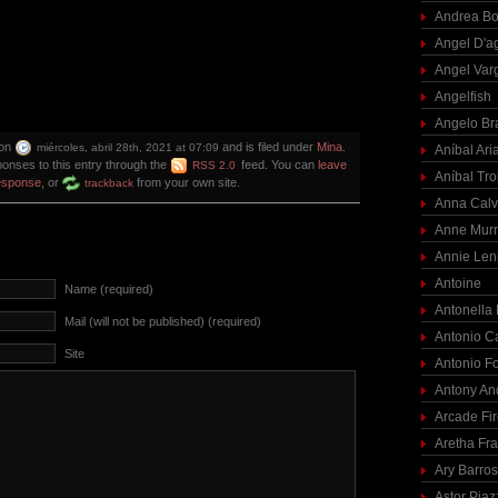
Andrea Bo
Angel D'a
Angel Var
Angelfish
Angelo Br
 on
and is filed under
Mina
.
miércoles, abril 28th, 2021 at 07:09
Aníbal Ari
onses to this entry through the
feed. You can
leave
RSS 2.0
Aníbal Tro
esponse
, or
from your own site.
trackback
Anna Calv
Anne Mur
Annie Len
Antoine
Name (required)
Antonella
Mail (will not be published) (required)
Antonio C
Site
Antonio F
Antony An
Arcade Fi
Aretha Fra
Ary Barro
Astor Piaz