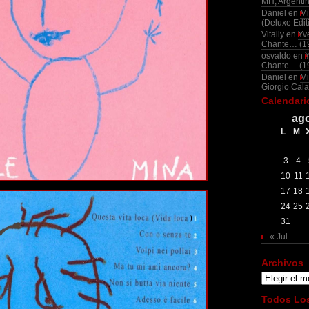
MH, Argenti
Daniel
en
Mi
(Deluxe Edit
Vitaliy
en
Yv
Chante… (1
osvaldo
en
Chante… (1
Daniel
en
Mi
Giorgio Cala
Calendari
ago
L
M
3
4
10
11
17
18
24
25
31
« Jul
Archivos
Archivos
Todos Los