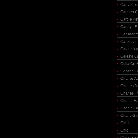
Carly Sim
Carmen C
Carole Ki
Carolyn Fr
Cassandra
Cat Steve
Caterina V
Celeste C
Celia Cru
Cesaria E
Charles A
Charles 
Charles T
Charlie H
Charlie Pa
Charly Ga
Chi-li
Chic
Chico Bua