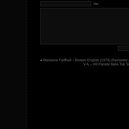
Site
«
Marianne Faitfhull – Broken English (1979) (Remaste
V.A. – Hit Parade Italia Top 