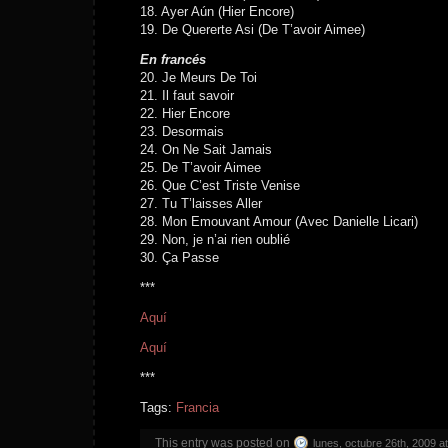
18. Ayer Aún (Hier Encore)
19. De Quererte Asi (De T’avoir Aimee)
En francés
20. Je Meurs De Toi
21. Il faut savoir
22. Hier Encore
23. Desormais
24. On Ne Sait Jamais
25. De T’avoir Aimee
26. Que C’est Triste Venise
27. Tu T’laisses Aller
28. Mon Emouvant Amour (Avec Danielle Licari)
29. Non, je n’ai rien oublié
30. Ça Passe
***
Aquí
Aquí
***
Tags:
Francia
This entry was posted on
lunes, octubre 26th, 2009 a