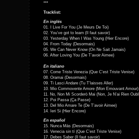
***
Tracklist:
En inglés
01. I Live For You (Je Meurs De Toi)
02. You’ve got to learn (Il faut savoir)
03. Yesterday When I Was Young (Hier Encore)
04. From Today (Desormais)
05. We Can Never Know (On Ne Sait Jamais)
06. After Loving You (De T’avoir Aimee)
En italiano
07. Come Triste Venezia (Que C’est Triste Venise)
08. Oramai (Desormais)
09. Ti Lasci Andare (Tu T’laisses Aller)
10. Mio Commovente Amore (Mon Emouvant Amour)
11. No, Non Mi Scorderò Mai (Non, Je N’ai Rien Oubl
12. Poi Passa (Ça Passe)
13. Del Mio Amare Te (De T’avoir Aimee)
14. Ieri Si (Hier Encore)
En español
15. Nunca Más (Desormais)
16. Venecia sin tí (Que C’est Triste Venise)
17. Debes Saber (Il faut savoir)