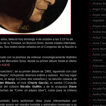
Andrea Bo
Angel D'a
Angel Var
Angelfish
Angelo Br
Aníbal Ari
Aníbal Tro
4 años, falleció hoy domingo 4 de octubre a las 5.15 hs de
rio de la Trinidad, en Buenos Aires, donde estaba internada
Anna Calv
s. Sus restos serán velados en el Congreso de la Nación a
Anne Mur
Annie Len
rado con la premisa de ordenar cronológicamente distintos
Antoine
a de Mercedes Sosa, desde su primer álbum hasta el último
o
AQUÍ
).
Antonella
cosechero”
, de su primer álbum de 1965, siguiendo con casi
Antonio C
“Negra”
, incluyendo diversos estilos y autores. Así hay lugar
Antonio F
no, el tango (
«Como dos extraños»
), la canción cubana de
blo Milanés
, el rock (
Charly
García
), el samba (
“Coraçâo
Antony An
sía del cubano
Nicolás Guillén
, y de la uruguaya
Diane
Arcade Fi
Reches de
“Como un pájaro libre”
), como para la chilena
Aretha Fra
Ary Barro
edado fuera tantísimas otras joyas interpretadas por
 este quiere ser nuestro humilde y admirativo homenaje a su
Astor Piaz