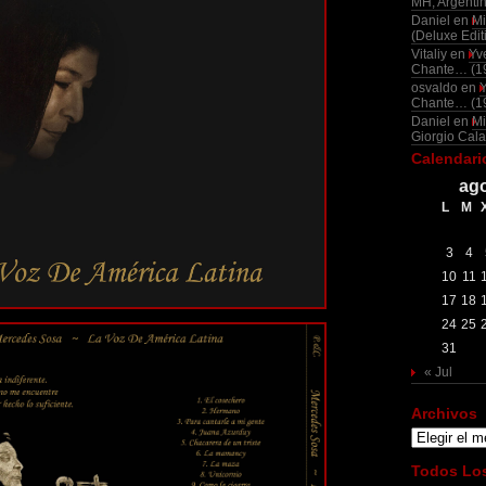
MH, Argenti
Daniel
en
Mi
(Deluxe Edit
Vitaliy
en
Yv
Chante… (1
osvaldo
en
Chante… (1
Daniel
en
Mi
Giorgio Cala
Calendari
ago
L
M
3
4
10
11
17
18
24
25
31
« Jul
Archivos
Archivos
Todos Los