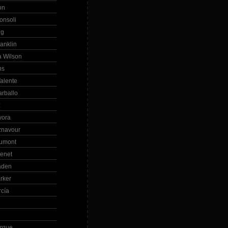
on
onsoli
ng
anklin
 Wilson
ns
alente
arballo
z
vora
znavour
Dumont
renet
aden
rker
rcía
rque