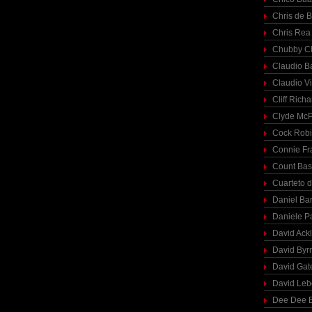
Chris de 
Chris Rea
Chubby C
Claudio Ba
Claudio Vi
Cliff Richa
Clyde McP
Cock Rob
Connie Fr
Count Bas
Cuarteto 
Daniel Ba
Daniele P
David Ack
David Byr
David Gat
David Le
Dee Dee B