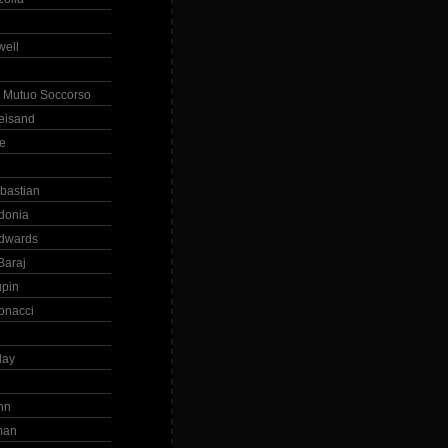
ell
 Mutuo Soccorso
reisand
te
ebastian
donia
dwards
Baraj
upin
onacci
day
hn
man