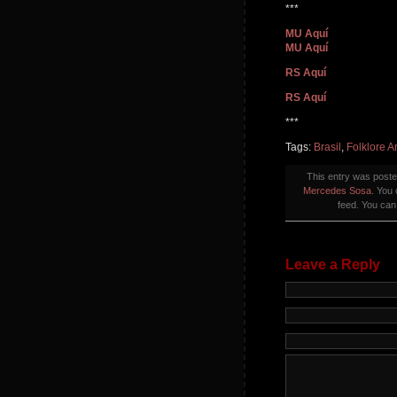
***
MU Aquí
MU Aquí
RS Aquí
RS Aquí
***
Tags:
Brasil
,
Folklore A
This entry was post
Mercedes Sosa
. You
feed. You ca
Leave a Reply