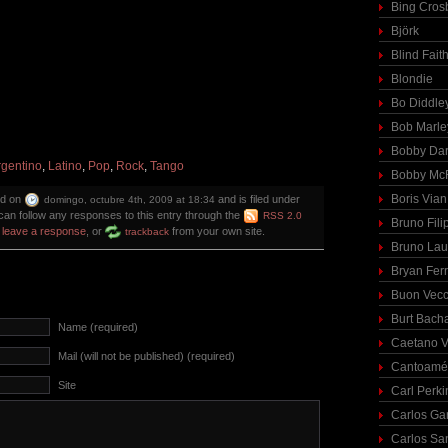
Bing Cros
Björk
Blind Fait
Blondie
Bo Diddle
Bob Marle
Bobby Dar
rgentino
,
Latino
,
Pop
,
Rock
,
Tango
Bobby McF
Boris Vian
ed on
and is filed under
domingo, octubre 4th, 2009 at 18:34
 can follow any responses to this entry through the
RSS 2.0
Bruno Fili
n
leave a response
, or
from your own site.
trackback
Bruno Lau
Bryan Fer
Buon Vecc
Burt Bach
Name (required)
Caetano V
Mail (will not be published) (required)
Cantoamé
Site
Carl Perki
Carlos Ga
Carlos Sa