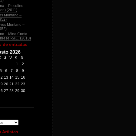
na)
na – Piccolino
ion) (2011)
es Montand –
952)
Yves Montand –
952)
na – Mina Canta
brese P.&C. (2010)
o de entradas
sto 2026
X
J
V
S
D
1
2
5
6
7
8
9
12
13
14
15
16
19
20
21
22
23
26
27
28
29
30
 Artistas