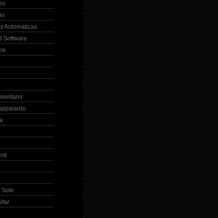
es
io
s Automaticas
 Software
re
elentano
appalardo
la
nti
 Sole
ltar