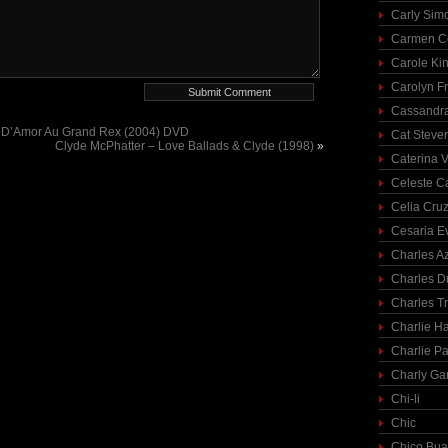
Carly Sim
Carmen C
Carole Ki
Carolyn Fr
Cassandra
e D’Amor Au Grand Rex (2004) DVD
Cat Steve
Clyde McPhatter – Love Ballads & Clyde (1998)
»
Caterina V
Celeste C
Celia Cru
Cesaria E
Charles A
Charles 
Charles T
Charlie H
Charlie Pa
Charly Ga
Chi-li
Chic
Chico Bua