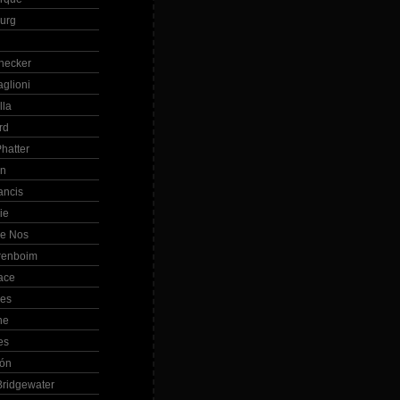
Burg
hecker
glioni
lla
rd
hatter
in
ancis
ie
de Nos
renboim
ace
les
ne
es
bón
ridgewater