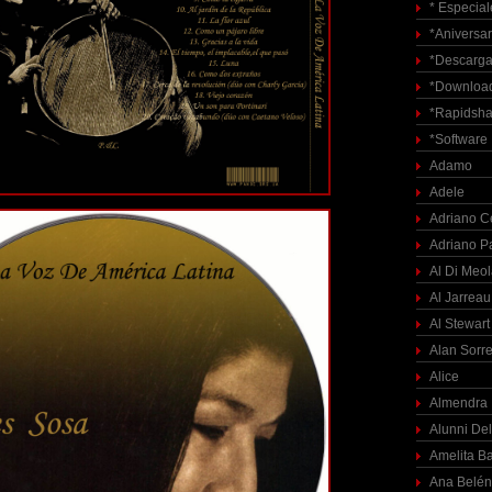
* Especial
*Aniversar
*Descarga
*Download
*Rapidsha
*Software
Adamo
Adele
Adriano C
Adriano P
Al Di Meo
Al Jarreau
Al Stewart
Alan Sorre
Alice
Almendra
Alunni Del
Amelita Ba
Ana Belén