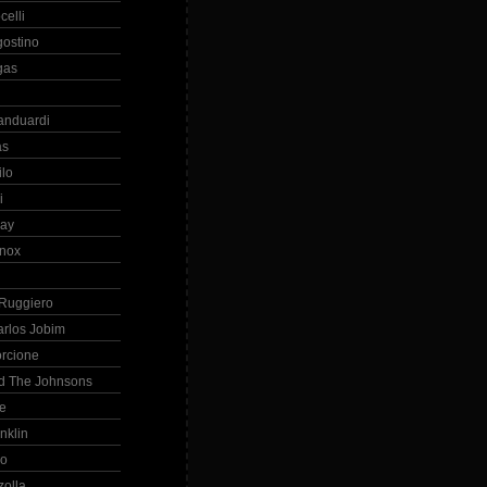
celli
gostino
gas
anduardi
as
ilo
i
ray
nox
 Ruggiero
arlos Jobim
orcione
d The Johnsons
re
nklin
so
zolla