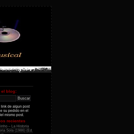
 el blog:
 link de algun post
je su pedido en el
el mismo post.
os recientes
inho – La Historia
ria Sola (1986) (Ed.