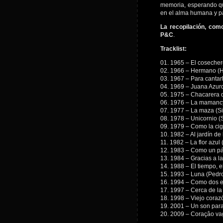
memoria, esperando qu
en el alma humana y pa
La recopilación, com
P&C
.
Tracklist:
01. 1965 – El coseche
02. 1966 – Hermano (H
03. 1967 – Para cantar
04. 1969 – Juana Azurd
05. 1975 – Chacarera 
06. 1976 – La mamancy
07. 1977 – La maza (Si
08. 1978 – Unicornio (
09. 1979 – Como la cig
10. 1982 – Al jardín de
11. 1982 – La flor azul (
12. 1983 – Como un páj
13. 1984 – Gracias a la
14. 1988 – El tiempo, 
15. 1993 – Luna (Pedr
16. 1994 – Como dos ex
17. 1997 – Cerca de la
18. 1998 – Viejo cora
19. 2001 – Un son para 
20. 2009 – Coraçâo va