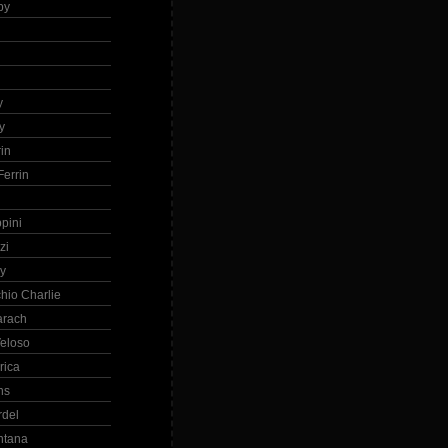
by
h
y
y
in
errin
ppini
zi
ry
hio Charlie
arach
eloso
rica
ns
rdel
ntana