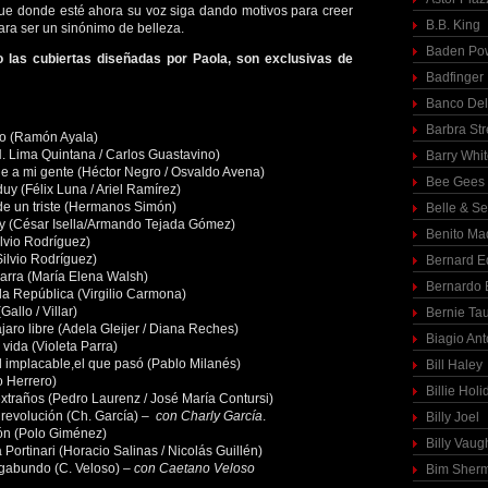
e donde esté ahora su voz siga dando motivos para creer
B.B. King
ra ser un sinónimo de belleza.
Baden Pow
o las cubiertas diseñadas por Paola, son exclusivas de
Badfinger
Banco Del
Barbra St
ro (Ramón Ayala)
. Lima Quintana / Carlos Guastavino)
Barry Whi
le a mi gente (Héctor Negro / Osvaldo Avena)
Bee Gees
uy (Félix Luna / Ariel Ramírez)
de un triste (Hermanos Simón)
Belle & S
 (César Isella/Armando Tejada Gómez)
Benito Ma
lvio Rodríguez)
Silvio Rodríguez)
Bernard E
arra (María Elena Walsh)
Bernardo 
 la República (Virgilio Carmona)
Gallo / Villar)
Bernie Ta
aro libre (Adela Gleijer / Diana Reches)
Biagio Ant
 vida (Violeta Parra)
el implacable,el que pasó (Pablo Milanés)
Bill Haley
o Herrero)
Billie Holi
traños (Pedro Laurenz / José María Contursi)
 revolución (Ch. García)
– con Charly García
.
Billy Joel
zón (Polo Giménez)
Billy Vaug
Portinari (Horacio Salinas / Nicolás Guillén)
gabundo (C. Veloso)
– con Caetano Veloso
Bim Sher