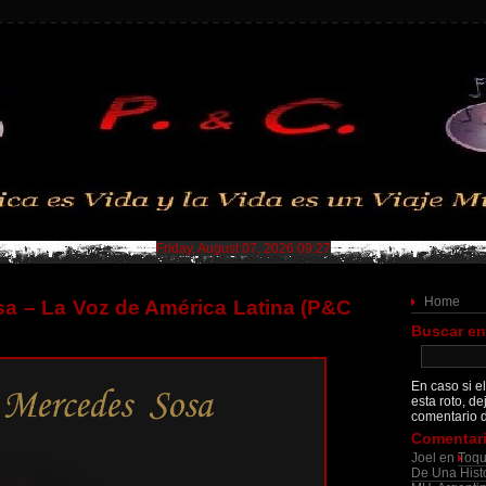
Friday, August 07, 2026 09:27
Home
a – La Voz de América Latina (P&C
Buscar en
En caso si el
esta roto, de
comentario d
Comentari
Joel
en
Toqu
De Una Histo