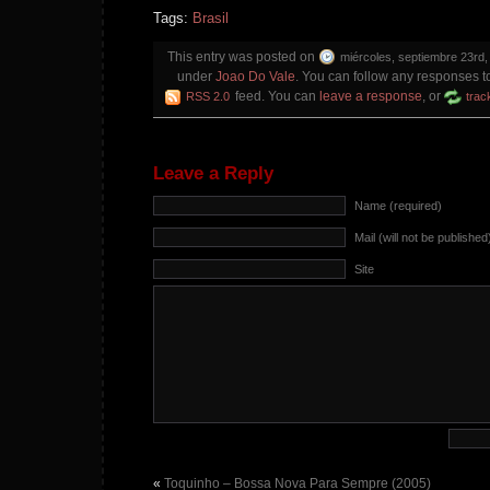
Tags:
Brasil
This entry was posted on
miércoles, septiembre 23rd,
under
Joao Do Vale
. You can follow any responses to
feed. You can
leave a response
, or
RSS 2.0
trac
Leave a Reply
Name (required)
Mail (will not be published
Site
«
Toquinho – Bossa Nova Para Sempre (2005)