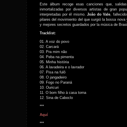
Este álbum recoge esas canciones que, salidas
inmortalizadas por diversos artistas de gran popu
interpretadas por él mismo.
Joâo do Vale
, falleci
pilares del movimiento del que surgió la bossa nova
y mejores secretos guardados por la música de Brasi
Tracklist:
01. A voz do povo
02. Carcará
03. Pra mim não
04. Peba na pimenta
05. Minha história
06. A lavadeira e o lavrador
07. Pisa na fulô
08. O jangadeiro
09. Fogo no Paraná
10. Ouricuri
11. O bom filho à casa torna
12. Sina de Caboclo
***
Aquí
***