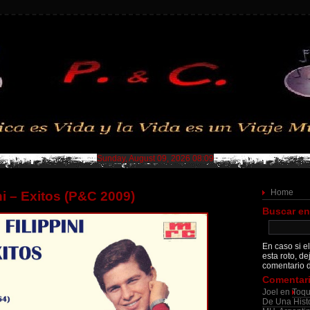
Sunday, August 09, 2026 08:09
Home
ni – Exitos (P&C 2009)
Buscar en
En caso si el
esta roto, de
comentario d
Comentari
Joel
en
Toqu
De Una Histo