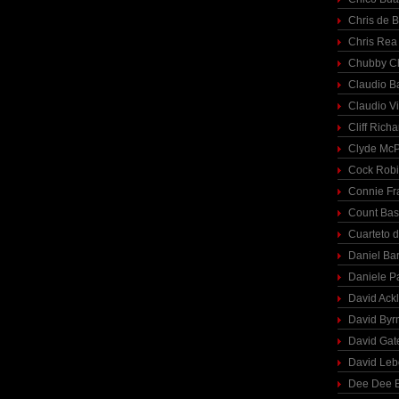
Chris de 
Chris Rea
Chubby C
Claudio Ba
Claudio Vi
Cliff Richa
Clyde McP
Cock Rob
Connie Fr
Count Bas
Cuarteto 
Daniel Ba
Daniele P
David Ack
David Byr
David Gat
David Le
Dee Dee B