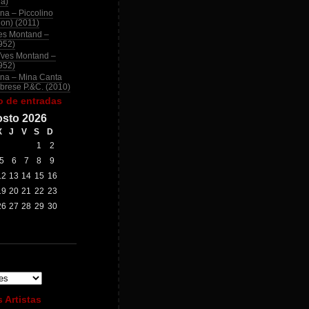
na)
na – Piccolino
ion) (2011)
es Montand –
952)
Yves Montand –
952)
na – Mina Canta
brese P.&C. (2010)
o de entradas
sto 2026
X
J
V
S
D
1
2
5
6
7
8
9
12
13
14
15
16
19
20
21
22
23
26
27
28
29
30
 Artistas