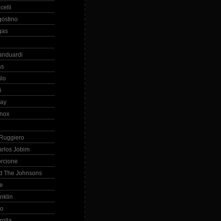
celli
gostino
gas
anduardi
as
ilo
i
ray
nox
 Ruggiero
arlos Jobim
orcione
d The Johnsons
re
nklin
so
zolla