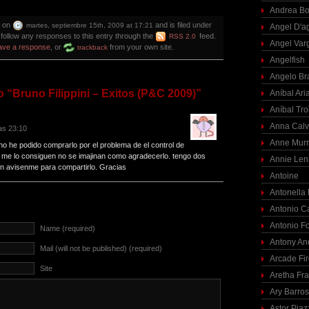
Andrea Bo
d on
and is filed under
martes, septiembre 15th, 2009 at 17:21
Angel D'a
 follow any responses to this entry through the
feed.
RSS 2.0
Angel Var
ave a response
, or
from your own site.
trackback
Angelfish
Angelo Br
 “Bruno Filippini – Exitos (P&C 2009)”
Aníbal Ari
Aníbal Tro
Anna Calv
as 23:10
Anne Mur
o he podido comprarlo por el problema de el control de
 me lo consiguen no se imajinan como agradecerlo. tengo dos
Annie Len
ren avisenme para compartirlo. Gracias
Antoine
Antonella
Antonio C
Antonio F
Name (required)
Antony An
Mail (will not be published) (required)
Arcade Fi
Site
Aretha Fra
Ary Barro
Astor Piaz