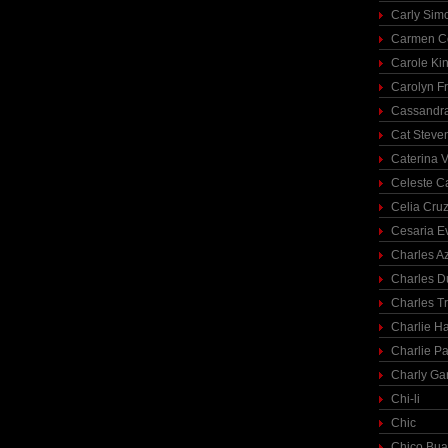
Carly Sim
Carmen C
Carole Ki
Carolyn Fr
Cassandra
Cat Steve
Caterina V
Celeste C
Celia Cru
Cesaria E
Charles A
Charles 
Charles T
Charlie H
Charlie Pa
Charly Ga
Chi-li
Chic
Chico Bua