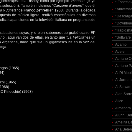
rgometrajes de la Disney, como por ejemplo
“Pinocho”
(cuyo
* Especial
a selección). También incluímos
“Canzone d’amore”
, que él
*Aniversar
 y Julieta”
de
Franco Zefirelli
en 1968. Durante la década
questa de música ligera, realizó espectáculos en diversos
*Descarga
ádicas apariciones en la televisión italiana en programas de
*Download
*Rapidsha
 grabaciones suyas, y si bien sabemos que grabó cuatro EP
ñol, aquí van dos de ellas, en tanto que
“La Felicitá”
es un
*Software
 Argentina, dado que fue un gigantesco hit en la voz del
Adamo
tega
.
Adele
Adriano C
Adriano P
ingos (1965)
64)
Al Di Meo
Al Jarreau
cchi (1965)
(1968)
Al Stewart
SO Pinocchio) (1963)
Alan Sorre
Alice
Almendra
Alunni Del
Amelita Ba
Ana Belén