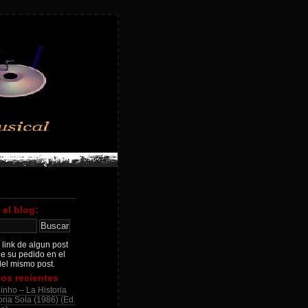
 el blog:
 link de algun post
je su pedido en el
el mismo post.
os recientes
inho – La Historia
ria Sola (1986) (Ed.