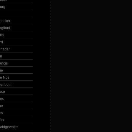
Burg
hecker
glioni
lla
rd
hatter
in
ancis
ie
de Nos
renboim
ace
les
ne
es
bón
ridgewater