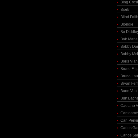
Bing Cros
Björk
Blind Fait
Blondie
Bo Diddle
Bob Marle
Bobby Dar
Bobby McF
Boris Vian
Bruno Fili
Bruno Lau
Bryan Fer
Buon Vecc
Burt Bach
Caetano V
Cantoamé
Carl Perki
Carlos Ga
Carlos Sa