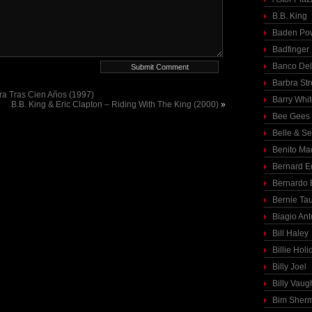
B.B. King
Baden Pow
Badfinger
Banco Del
Barbra St
ra Tras Cien Años (1997)
Barry Whi
B.B. King & Eric Clapton – Riding With The King (2000)
»
Bee Gees
Belle & S
Benito Ma
Bernard E
Bernardo 
Bernie Ta
Biagio Ant
Bill Haley
Billie Holi
Billy Joel
Billy Vaug
Bim Sher