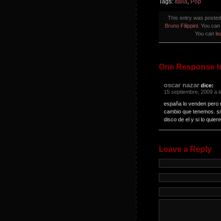
Tags:
Italia
,
Pop
This entry was poste
Bruno Filippini
. You can
You can
le
One Response to
oscar nazar
dice:
15 septiembre, 2009 a l
españa lo venden pero n
cambio que tenemos. si
disco de el y si lo quie
Leave a Reply