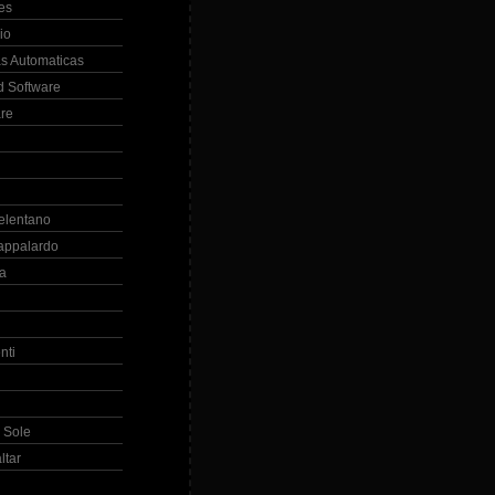
es
io
s Automaticas
 Software
re
elentano
appalardo
la
nti
 Sole
ltar