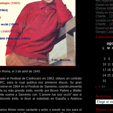
MH, Argenti
Daniel
en
Mi
(Deluxe Edit
Vitaliy
en
Yv
Chante… (1
osvaldo
en
Chante… (1
Daniel
en
Mi
Giorgio Cala
Calendari
ago
L
M
3
4
10
11
17
18
 Roma, el 3 de abril de 1945.
24
25
do el Festival de Castrocaro en 1963, obtuvo un contrato
31
MRC, para la cual publica sus primeros discos. Su gran
eviene en 1964 en el Festival de Sanremo, cuando presenta
« Jul
ía su más grande éxito, escrito por Bruno Pallesi y Walter
iente vuelve a Sanremo con
“L’amore hai tuoi occhi”
que si
Archivos
discreto éxito, lo llevó al estrellato en España y América
Archivos
Todos Los
arios filmes como cantante y actor, y prestó su voz para el