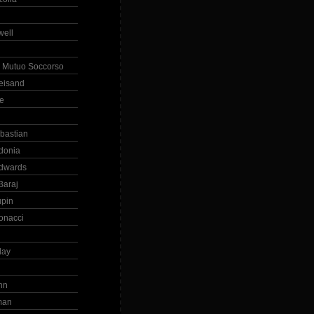
ell
 Mutuo Soccorso
reisand
te
ebastian
donia
dwards
Baraj
upin
onacci
day
hn
man