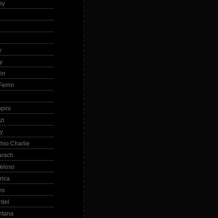
by
h
y
y
in
errin
ppini
zi
ry
hio Charlie
arach
eloso
rica
ns
rdel
ntana