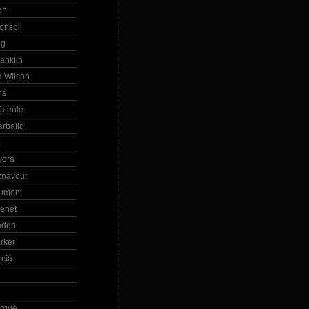
on
onsoli
ng
anklin
 Wilson
ns
alente
arballo
z
vora
znavour
Dumont
renet
aden
rker
rcía
rque