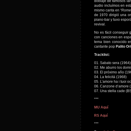
doblaje de famosos la
audio incluímos en est
mismo canta en
“Romeo
de 1970 dirigió una or
piano-bar y tuvo espor
revival.
No es fácil conseguir
con canciones en espa
tema bien conocido en
cantante pop
Palito Or
Tracklist:
01. Sabato sera (1964)
02. Me aburro los dom
03. El próximo año (19
04. La felicitá (1968)
05. L’amore ha i tuoi o
06. Canzone d’amore 
07. Una stella cade (B
***
MU Aquí
RS Aquí
***