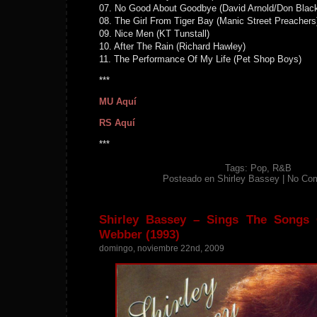
07. No Good About Goodbye (David Arnold/Don Blac
08. The Girl From Tiger Bay (Manic Street Preachers
09. Nice Men (KT Tunstall)
10. After The Rain (Richard Hawley)
11. The Performance Of My Life (Pet Shop Boys)
***
MU Aquí
RS Aquí
***
Tags:
Pop
,
R&B
Posteado en
Shirley Bassey
|
No Co
Shirley Bassey – Sings The Songs
Webber (1993)
domingo, noviembre 22nd, 2009