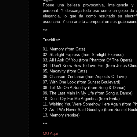
Posee una belleza provocativa, inteligencia y
personal. Y descarga todo eso como un golpe de 
elegancia, lo que da como resultado su electrif
escenario. Y una artista atemporal en sus grabacion
***
Tracklist:
01. Memory (from Cats)
02. Starlight Express (from Starlight Express)
03. All I Ask Of You (from Phantom Of The Opera)
04. I Don’t Know How To Love Him (from Jesus Chris
05. Macavity (from Cats)
06. Chanson D’enfance (from Aspects Of Love)
07. With One Look (from Sunset Boulevard)
08. Tell Me On A Sunday (from Song & Dance)
09. The Last Main In My Life (from Song & Dance)
10. Don’t Cry For Me Argentina (from Evita)
11. Wishing You Were Somehow Here Again (from P
12. As If We Never Said Goodbye (from Sunset Boul
13. Memory (reprise)
***
MU Aquí