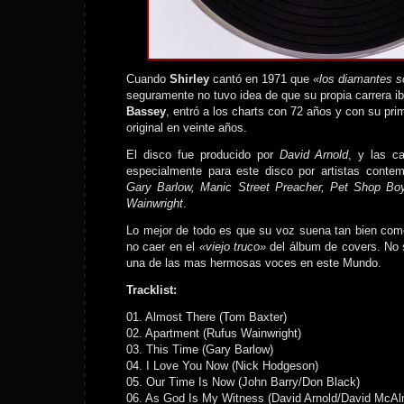
Cuando
Shirley
cantó en 1971 que
«los diamantes s
seguramente no tuvo idea de que su propia carrera i
Bassey
, entró a los charts con 72 años y con su pri
original en veinte años.
El disco fue producido por
David Arnold
, y las c
especialmente para este disco por artistas contem
Gary Barlow, Manic Street Preacher, Pet Shop Bo
Wainwright
.
Lo mejor de todo es que su voz suena tan bien com
no caer en el
«viejo truco»
del álbum de covers. No 
una de las mas hermosas voces en este Mundo.
Tracklist:
01. Almost There (Tom Baxter)
02. Apartment (Rufus Wainwright)
03. This Time (Gary Barlow)
04. I Love You Now (Nick Hodgeson)
05. Our Time Is Now (John Barry/Don Black)
06. As God Is My Witness (David Arnold/David McAl