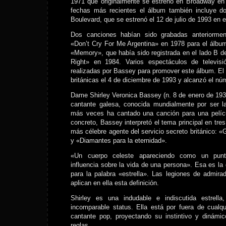
1971 que originalmente se estrenó en Broadway en
fechas más recientes el álbum también incluye d
Boulevard, que se estrenó el 12 de julio de 1993 en 
Dos canciones habían sido grabadas anteriormen
«Don’t Cry For Me Argentina» en 1978 para el álbu
«Memory», que había sido registrada en el lado B de
Right» en 1984. Varios espectáculos de televisi
realizadas por Bassey para promover este álbum. El á
británicas el 4 de diciembre de 1993 y alcanzó el nú
Dame Shirley Veronica Bassey (n. 8 de enero de 1937
cantante galesa, conocida mundialmente por ser la
más veces ha cantado una canción para una pelí
concreto, Bassey interpretó el tema principal en tres
más célebre agente del servicio secreto británico: «
y «Diamantes para la eternidad».
«Un cuerpo celeste apareciendo como un punt
influencia sobre la vida de una persona». Esa es la d
para la palabra «estrella». Las legiones de admir
aplican en ella esta definición.
Shirley es una indudable e indiscutida estrell
incomparable status. Ella está por fuera de cualq
cantante pop, proyectando su instintivo y dinámic
reglas.