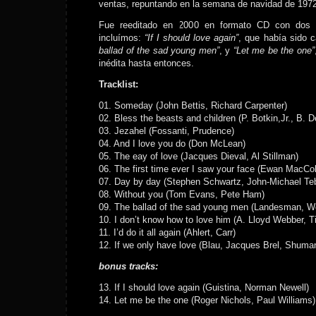
ventas, repuntando en la semana de navidad de 1972
Fue reeditado en 2000 en formato CD con dos 
incluímos:
“If I should love again”
, que había sido 
ballad of the sad young men”
, y
“Let me be the one”
inédita hasta entonces.
Tracklist:
01. Someday (John Bettis, Richard Carpenter)
02. Bless the beasts and children (P. Botkin,Jr., B. 
03. Jezahel (Fossanti, Prudence)
04. And I love you do (Don McLean)
05. The eay of love (Jacques Dieval, Al Stillman)
06. The first time ever I saw your face (Ewan MacCol
07. Day by day (Stephen Schwartz, John-Michael Te
08. Without you (Tom Evans, Pete Ham)
09. The ballad of the sad young men (Landesman, Wo
10. I don’t know how to love him (A. Lloyd Webber, T
11. I’d do it all again (Ahlert, Carr)
12. If we only have love (Blau, Jacques Brel, Shuma
bonus tracks:
13. If I should love again (Guistina, Norman Newell)
14. Let me be the one (Roger Nichols, Paul Williams)