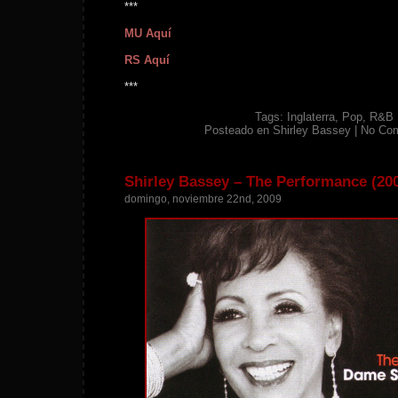
***
MU Aquí
RS Aquí
***
Tags:
Inglaterra
,
Pop
,
R&B
Posteado en
Shirley Bassey
|
No Co
Shirley Bassey – The Performance (20
domingo, noviembre 22nd, 2009