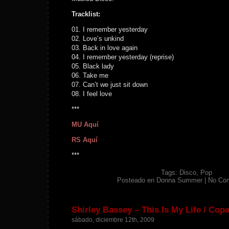
Tracklist:
01. I remember yesterday
02. Love’s unkind
03. Back in love again
04. I remember yesterday (reprise)
05. Black lady
06. Take me
07. Can’t we just sit down
08. I feel love
***
MU Aquí
RS Aquí
***
Tags:
Disco
,
Pop
Posteado en
Donna Summer
|
No Co
Shirley Bassey – This Is My Life / Cop
sábado, diciembre 12th, 2009