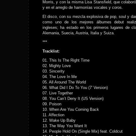
Morris, y con la misma Lisa Stansfield, que colaboró
y en el arreglo de harmonías vocales y coros.
El disco, con su mezcla explosiva de pop, soul y da
como uno de los mejores álbumes debut realiza
ingleses; ha estado en los primeros lugares de clas
Alemania, Suecia, Austria, Italia y Suiza.
***
Tracklist:
01. This Is The Right Time
02. Mighty Love
03. Sincerity
04. The Love In Me
05. All Around The World
06. What Did I Do To You (7′ Version)
07. Live Together
08. You Can’t Deny It (US Version)
09. Poison
10. When Are You Coming Back
11. Affection
12. Wake Up Baby
13. The Way You Want It
14. People Hold On (Single Mix) feat. Coldcut