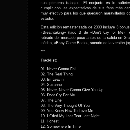
sus primeros trabajos. El conjunto es lo suficie
cumplir con las expectativas de sus fans más ce
muy efectivo para los que quedaron maravillados 
estudio.
Esta edición remasterizada de 2003 incluye 3 bonus 
«Breathtaking» (lado B de «Don’t Cry for Me», úl
retirado del mercado poco antes de la salida en Gra
inédito, «Baby Come Back», sacado de la versión ja
***
Tracklist:
01. Never Gonna Fall
02. The Real Thing
03. Im Leavin
04. Suzanne
05. Never, Never Gonna Give You Up
06. Dont Cry For Me
07. The Line
08. The Very Thought Of You
09. You Know How To Love Me
10. I Cried My Last Tear Last Night
11. Honest
12. Somewhere In Time