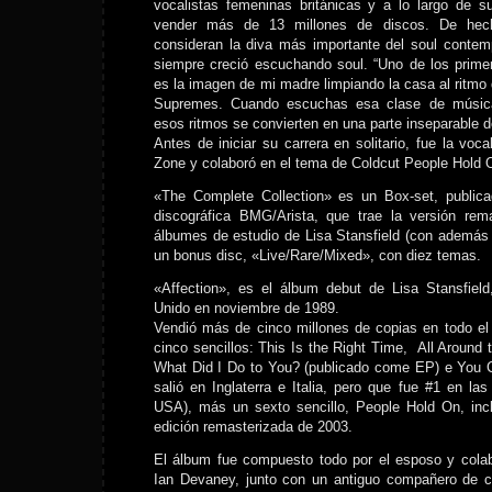
vocalistas femeninas británicas y a lo largo de s
vender más de 13 millones de discos. De hech
consideran la diva más importante del soul contem
siempre creció escuchando soul. “Uno de los prime
es la imagen de mi madre limpiando la casa al ritmo
Supremes. Cuando escuchas esa clase de música
esos ritmos se convierten en una parte inseparable de
Antes de iniciar su carrera en solitario, fue la voc
Zone y colaboró en el tema de Coldcut People Hold 
«The Complete Collection» es un Box-set, public
discográfica BMG/Arista, que trae la versión rem
álbumes de estudio de Lisa Stansfield (con además
un bonus disc, «Live/Rare/Mixed», con diez temas.
«Affection», es el álbum debut de Lisa Stansfield
Unido en noviembre de 1989.
Vendió más de cinco millones de copias en todo el
cinco sencillos: This Is the Right Time, All Around 
What Did I Do to You? (publicado come EP) e You C
salió en Inglaterra e Italia, pero que fue #1 en las
USA), más un sexto sencillo, People Hold On, inc
edición remasterizada de 2003.
El álbum fue compuesto todo por el esposo y colab
Ian Devaney, junto con un antiguo compañero de c