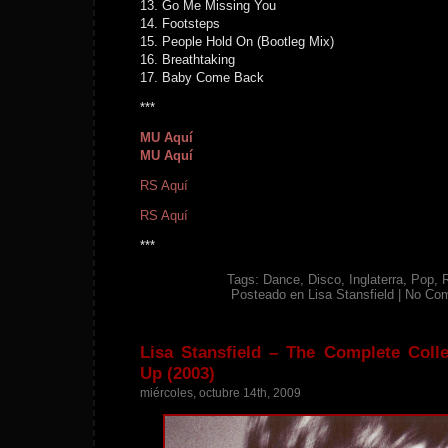
13. Go Me Missing You
14. Footsteps
15. People Hold On (Bootleg Mix)
16. Breathtaking
17. Baby Come Back
***
MU Aquí
MU Aquí
RS Aquí
RS Aquí
***
Tags:
Dance
,
Disco
,
Inglaterra
,
Pop
,
Posteado en
Lisa Stansfield
|
No Co
Lisa Stansfield – The Complete Coll
Up (2003)
miércoles, octubre 14th, 2009