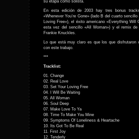
su etapa como solista.
En esta edición de 2003 hay tres bonus tracks
«Whenever You’re Gone» (lado B del cuarto sencillo
Loving Free»), el éxito americano «Everything Will G
esta vez del sencillo «All Woman») y el remix de
Frankie Knuckles.
Lo que está muy claro es que los que disfrutaron 
con este trabajo.
***
Tracklist:
01. Change
02. Real Love
03. Set Your Loving Free
04. I Will Be Waiting
05. All Woman
06. Soul Deep
07. Make Love To Ya
08. Time To Make You Mine
09. Symptoms Of Loneliness & Heartache
10. Its Got To Be Real
11. First Joy
12. Tenderly