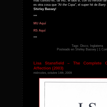
más curioso es, tal vez, el lado B, con su versión d
es otra cosa que
“At the Copa”
, el super hit de
Barry
Shirley Bassey
!
***
MU Aquí
RS Aquí
***
Tags:
Disco
,
Inglaterra
Posteado en
Shirley Bassey
|
1 Co
Lisa Stansfield – The Complete C
Affection (2003)
miércoles, octubre 14th, 2009