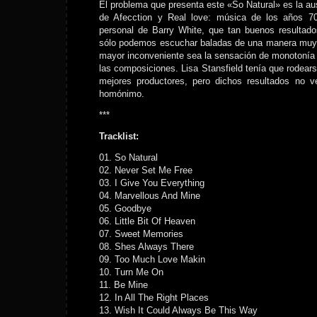
El problema que presenta este «So Natural» es la aus
de Afecction y Real love: música de los años 70
personal de Barry White, que tan buenos resultad
sólo podemos escuchar baladas de una manera muy l
mayor inconveniente sea la sensación de monotonía y
las composiciones. Lisa Stansfield tenía que rodears
mejores productores, pero dichos resultados no 
homónimo.
***
Tracklist:
01. So Natural
02. Never Set Me Free
03. I Give You Everything
04. Marvellous And Mine
05. Goodbye
06. Little Bit Of Heaven
07. Sweet Memories
08. Shes Always There
09. Too Much Love Makin
10. Turn Me On
11. Be Mine
12. In All The Right Places
13. Wish It Could Always Be This Way