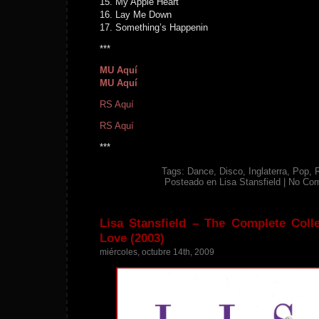
15. My Apple Heart
16. Lay Me Down
17. Something’s Happenin
***
MU Aquí
MU Aquí
RS Aquí
RS Aquí
***
Tags:
Dance
,
Disco
,
Inglaterra
,
Pop
,
Posteado en
Lisa Stansfield
|
No Co
Lisa Stansfield – The Complete Coll
Love (2003)
miércoles, octubre 14th, 2009