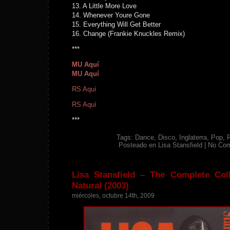
13. A Little More Love
14. Whenever Youre Gone
15. Everything Will Get Better
16. Change (Frankie Knuckles Remix)
***
MU Aquí
MU Aquí
RS Aquí
RS Aquí
***
Tags:
Dance
,
Disco
,
Inglaterra
,
Pop
,
Posteado en
Lisa Stansfield
|
No Co
Lisa Stansfield – The Complete Col
Natural (2003)
miércoles, octubre 14th, 2009